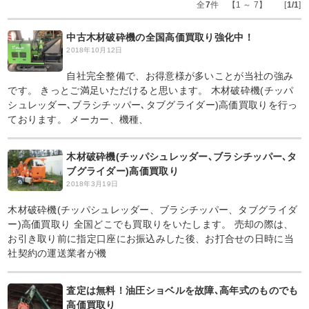
全
7
件 【1 ～ 7】 [
1/1
]
中古木材破砕機の全国高価買取り強化中！
2018年10月12日
自社完全整備で、お得意様が多いことが当社の強み
です。 きっとご満足いただけると思います。 木材破砕機(チッパ
シュレッダー､ブラシチッパー､タブグライダー)高価買取りを行っ
ております。 メーカー、機種、
木材破砕機(チッパシュレッダー､ブラシチッパー､タ
ブグライダー)高価買取り
2018年3月19日
木材破砕機(チッパシュレッダー、ブラシチッパー、タブグライダ
ー)高価買取り 全国どこでも買取りをいたします。 売却の際は、
お引き取り前に指定口座にお振込みした後、お打合せの日時に当
社契約の運送業者が機
査定は無料！油圧ショベルを故障､高年式のものでも
高価買取り