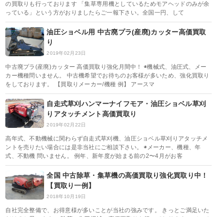
の買取りも行っております 「集草専用機としているためモアヘッドのみが余
っている」という方がおりましたらご一報下さい。全国一円、して
油圧ショベル用 中古廃プラ(産廃)カッター高価買取
り
2019年02月23日
中古廃プラ(産廃)カッター 高価買取り強化月間中！ ◉機械式、油圧式、メー
カー機種問いません。 中古機希望でお待ちのお客様が多いため、強化買取り
をしております。 【買取りメーカー/機種 例】 アースマ
自走式草刈ハンマーナイフモア・油圧ショベル草刈
りアタッチメント高価買取り
2019年02月22日
高年式、不動機械に関わらず自走式草刈機、油圧ショベル草刈りアタッチメ
ントを売りたい場合には是非当社にご相談下さい。 ◉メーカー、機種、年
式、不動機 問いません。 例年、新年度が始まる前の2〜4月がお客
全国 中古除草・集草機の高価買取り強化買取り中！
【買取り一例】
2018年10月19日
自社完全整備で、お得意様が多いことが当社の強みです。 きっとご満足いた