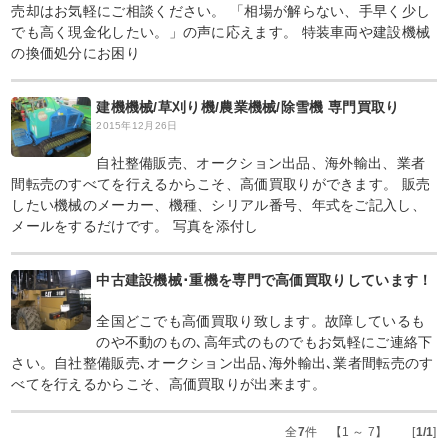
売却はお気軽にご相談ください。 「相場が解らない、手早く少し
でも高く現金化したい。」の声に応えます。 特装車両や建設機械
の換価処分にお困り
建機機械/草刈り機/農業機械/除雪機 専門買取り
2015年12月26日
自社整備販売、オークション出品、海外輸出、業者
間転売のすべてを行えるからこそ、高価買取りができます。 販売
したい機械のメーカー、機種、シリアル番号、年式をご記入し、
メールをするだけです。 写真を添付し
中古建設機械･重機を専門で高価買取りしています！
全国どこでも高価買取り致します。故障しているも
のや不動のもの､高年式のものでもお気軽にご連絡下
さい。自社整備販売､オークション出品､海外輸出､業者間転売のす
べてを行えるからこそ、高価買取りが出来ます。
全
7
件 【1 ～ 7】 [
1/1
]