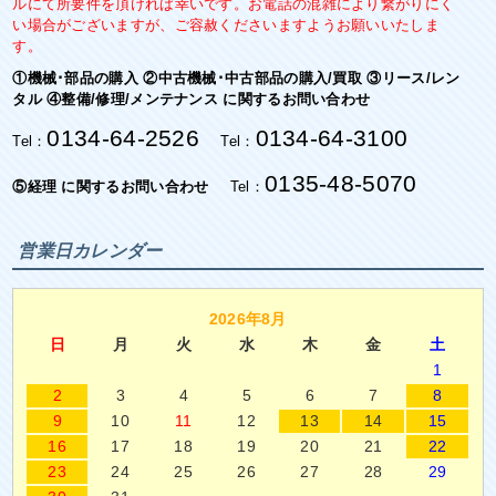
ルにて所要件を頂ければ幸いです。お電話の混雑により繋がりにく
い場合がございますが、ご容赦くださいますようお願いいたしま
す。
①機械･部品の購入 ②中古機械･中古部品の購入/買取 ③リース/レン
タル ④整備/修理/メンテナンス に関するお問い合わせ
0134-64-2526
0134-64-3100
Tel：
Tel：
0135-48-5070
⑤経理 に関するお問い合わせ
Tel：
営業日カレンダー
2026年8月
日
月
火
水
木
金
土
1
2
3
4
5
6
7
8
9
10
11
12
13
14
15
16
17
18
19
20
21
22
23
24
25
26
27
28
29