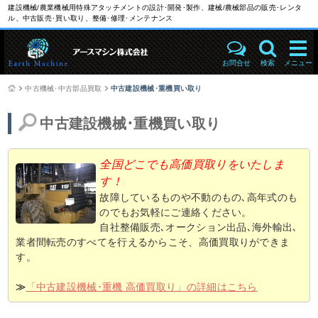
建設機械/農業機械用特殊アタッチメントの設計･開発･製作、建械/農械部品の販売･レンタ
ル、中古販売･買い取り、整備･修理･メンテナンス
お問合せ
検索
メニュー
中古機械･中古部品買取
中古建設機械･重機買い取り
中古建設機械･重機買い取り
全国どこでも高価買取りをいたしま
す！
故障しているものや不動のもの､高年式のも
のでもお気軽にご連絡ください。
自社整備販売､オークション出品､海外輸出､
業者間転売のすべてを行えるからこそ、高価買取りができま
す。
≫
「中古建設機械･重機 高価買取り」の詳細はこちら