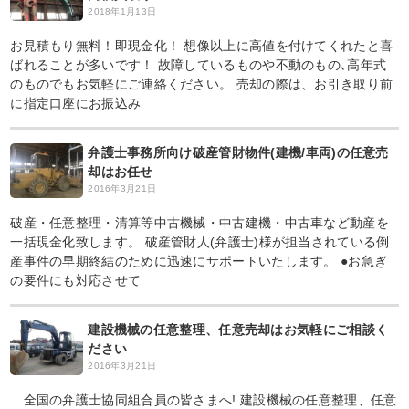
2018年1月13日
お見積もり無料！即現金化！ 想像以上に高値を付けてくれたと喜
ばれることが多いです！ 故障しているものや不動のもの､高年式
のものでもお気軽にご連絡ください。 売却の際は、お引き取り前
に指定口座にお振込み
弁護士事務所向け破産管財物件(建機/車両)の任意売
却はお任せ
2016年3月21日
破産・任意整理・清算等中古機械・中古建機・中古車など動産を
一括現金化致します。 破産管財人(弁護士)様が担当されている倒
産事件の早期終結のために迅速にサポートいたします。 ●お急ぎ
の要件にも対応させて
建設機械の任意整理、任意売却はお気軽にご相談く
ださい
2016年3月21日
全国の弁護士協同組合員の皆さまへ! 建設機械の任意整理、任意