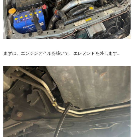
まずは、エンジンオイルを抜いて、エレメントを外します。