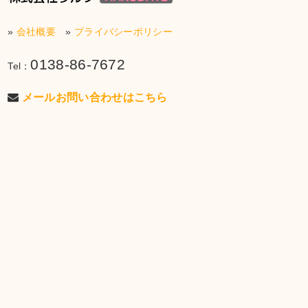
»
会社概要
»
プライバシーポリシー
0138-86-7672
Tel：
メールお問い合わせはこちら