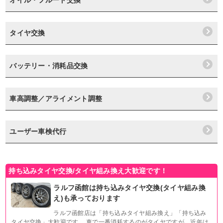
タイヤ交換
バッテリー・消耗品交換
車高調整／アライメント調整
ユーザー車検代行
持ち込みタイヤ交換/タイヤ組み換え大歓迎です！
ラルフ函館は持ち込みタイヤ交換(タイヤ組み換
え)も承っております
ラルフ函館店は「持ち込みタイヤ組み換え」「持ち込み
タイヤ交換」大歓迎です。 車で一番消耗するのがタイヤですが、近年は