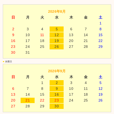
2026年8月
日
月
火
水
木
金
土
1
2
3
4
5
6
7
8
9
10
11
12
13
14
15
16
17
18
19
20
21
22
23
24
25
26
27
28
29
30
31
■
休業日
2026年9月
日
月
火
水
木
金
土
1
2
3
4
5
6
7
8
9
10
11
12
13
14
15
16
17
18
19
20
21
22
23
24
25
26
27
28
29
30