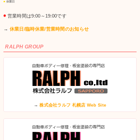
■
休業日
◉
営業時間は9:00～19:00です
→
休業日/臨時休業/営業時間のお知らせ
RALPH GROUP
→
株式会社ラルフ 札幌店 Web Site