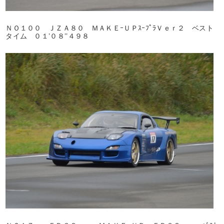
ＮＯ１００ ＪＺＡ８０ ＭＡＫＥｰＵＰｽｰﾌﾟﾗＶｅｒ２ ベスト
タイム ０１’０８’’４９８