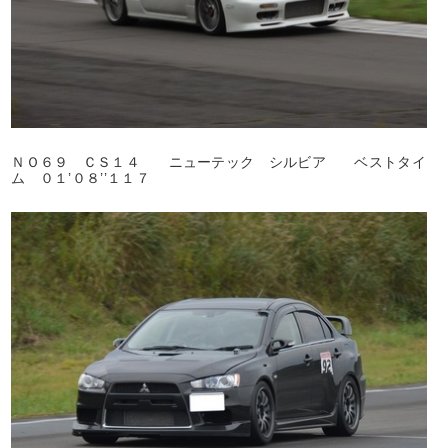
ＮＯ６９ ＣＳ１４ ニューテック シルビア ベストタイ
ム ０１’０８’’１１７