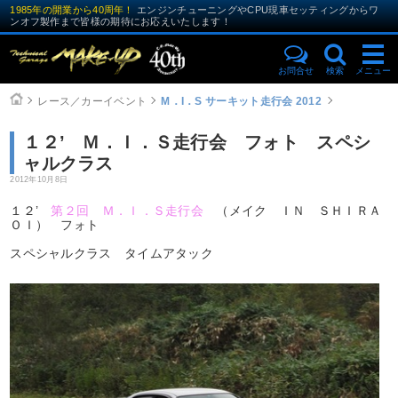
1985年の開業から40周年！
エンジンチューニングやCPU現車セッティングからワ
ンオフ製作まで皆様の期待にお応えいたします！
お問合せ
検索
メニュー
レース／カーイベント
M．I．S サーキット走行会 2012
１２’ Ｍ．Ｉ．Ｓ走行会 フォト スペシ
ャルクラス
2012年10月8日
１２’
第２回 Ｍ．Ｉ．Ｓ走行会
（メイク ＩＮ ＳＨＩＲＡ
ＯＩ） フォト
スペシャルクラス タイムアタック