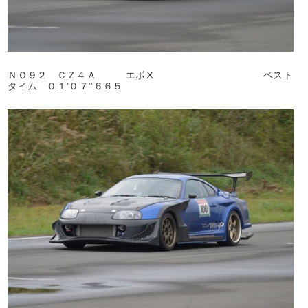
ＮＯ９２ ＣＺ４Ａ エボⅩ ベスト
タイム ０１’０７’’６６５