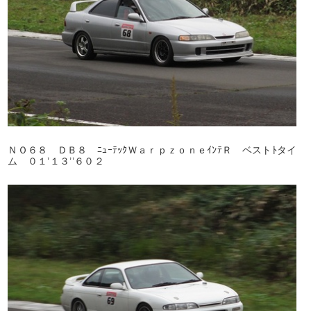
ＮＯ６８ ＤＢ８ ﾆｭｰﾃｯｸＷａｒｐｚｏｎｅｲﾝﾃＲ ベストﾄタイ
ム ０１’１３’’６０２