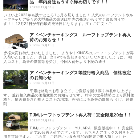
品 年内発送もうすぐ締め切りです！！
2022年12月03日
いよいよ2022年も残すところ1ヵ月を切りました！ 人気のルーフテントやル
ーフキャリア等々の大型商品の発送は年内の発送がもうすぐ締め切りで
す！！ 12月22日が年内最終発送日になります。注）ご注文・ご
アドベンチャーキングス ルーフトップテント再入
荷のお知らせ！！
2022年09月15日
皆様大変お待たせいたしました。 ようやくKINGSのルーフトップテントが再
入荷いたしました。 先日、当HPでも告知させていただきましたように、 輸
入コスト、為替の影響等を受け、今回入荷分より下記の通り
アドベンチャーキングス等並行輸入商品 価格改定
のお知らせ
2022年09月11日
平素は格別のお引き立て、ご愛顧を賜り厚く御礼申し上げま
す。 並行輸入商品の価格変更のお知らせです。 昨今の世界情勢により原料価
格と、輸送費を含む輸入コストの増加、円安による為替の影響も うけ、経費
削
TJMルーフトップテント再入荷！完全限定20台！！
2022年07月29日
TJMルーフトップテント YULARA 限定販売中！！ 完全限
定で20台再入荷でございます。 もちろんアネックス付きもご
用意可能ですよ。 この度、ご好評につき今回20台限定で際入荷しました。