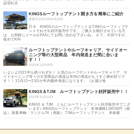
品切れ次
KINGSルーフトップテント開き方を簡単にご紹介
更新日:2022年04月23日
只今、KINGSのルーフトップテント＆TJMのルーフトップテ
ントそれぞれ好評販売中です。 ご購入を検討されている方
は、お気軽にメールかFAXにてお問い合わせ下さいね。 さて、今回ですが、
改めてKIN
ルーフトップテントやルーフキャリア、サイドオー
ニング等の大型商品 年内発送まだ間に合いま
す！！
2021年12月05日
いよいよ2021年も残りわずか！ 人気のルーフテントやルーフキャリア、サ
イドオーニング等々の大型商品の発送は年内の発送がもうすぐ締め切りで
す！！ 12月22〜23日が年内最終発送になります。（お届け地
KINGS＆TJM ルーフトップテント好評販売中！！
2021年11月11日
KINGS ＆ TJM ともにルーフトップテント好評販売中でござ
います♪ KINGSルーフトップテント 本体価格126500円（税
込） 装着車輌：ランクル76（再販） TJMルーフトップテント 本体価