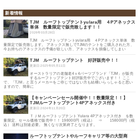
新着情報
TJM ルーフトップテントyulara用 ４Pアネックス
単体 数量限定で販売致します！！
2026年03月28日
TJM ルーフトップテントyulara用 ４Pアネックス単体 数
量限定で販売致します。 アネックス無しでTJMのテントをご購入された方、
今お持ちのアネックスの予備が欲しい方、アネックスを損傷してしまい
TJM ルーフトップテント 好評販売中！！
更新日:2025年05月11日
オーストラリアの老舗老4ｘ4パーツブランド「TJM」が販売
するルーフトップテント好評販売中でございます！！ ここ
で、「TJM」と言うメーカーをご存じではない方も結構いらっしゃると思い
ますので、簡単に
【キャンペーンセール開催中！！数量限定！！】
TJMルーフトップテント4Pアネックス付き
更新日:2024年11月20日
ＴＪＭ ルーフトップテント Yulara 4Pアネックス付き を数
量限定、セール価格で販売中！！ 198000円（税込） ⇒ 158000円（税
込） 送料は別途必要。 無くなり次第終了となります。
ルーフトップテントやルーフキャリア等の大型商