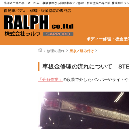
北海道で車の傷・錆・凹み・事故修理なら自動車ボディ修理・板金塗装の専門店 株式会社ラ
ボディー修理・板金塗
修理の流れ
磨き／組み付け
車板金修理の流れについて STE
「分解作業」
の段階で外したバンパーやライトや