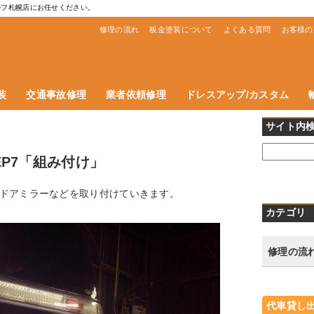
ルフ札幌店にお任せください。
修理の流れ
板金塗装について
よくある質問
お客様の
装
交通事故修理
業者依頼修理
ドレスアップ/カスタム
サイト内
P7「組み付け」
ドアミラーなどを取り付けていきます。
カテゴリ
修理の流
代車貸し