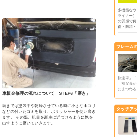
多機能なウ
ライナー）
の質感で何
傷・防錆・
フレーム
快速車」「
「祖父母か
にまつわる
車板金修理の流れについて STEP6「磨き」
磨きでは塗装中や乾燥させている時に小さなホコリ
タッチア
などの付いたゴミを取り、ポリッシャーを使い磨き
ます。 その際、肌目を新車に近づけるように艶を
出すように磨いていきます。