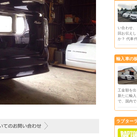
い合わせ、
回お伝えし
か？ 代車
輸入車の
工金額を出
新たに輸入
で、国内で
ラプター