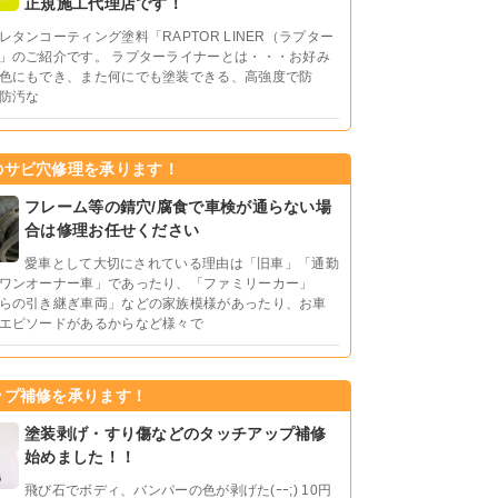
正規施工代理店です！
レタンコーティング塗料「RAPTOR LINER（ラプター
」のご紹介です。 ラプターライナーとは・・・お好み
色にもでき、また何にでも塗装できる、高強度で防
防汚な
のサビ穴修理を承ります！
フレーム等の錆穴/腐食で車検が通らない場
合は修理お任せください
愛車として大切にされている理由は「旧車」「通勤
ワンオーナー車」であったり、「ファミリーカー」
らの引き継ぎ車両」などの家族模様があったり、お車
エピソードがあるからなど様々で
ップ補修を承ります！
塗装剥げ・すり傷などのタッチアップ補修
始めました！！
飛び石でボディ、バンパーの色が剥げた(ｰｰ;) 10円