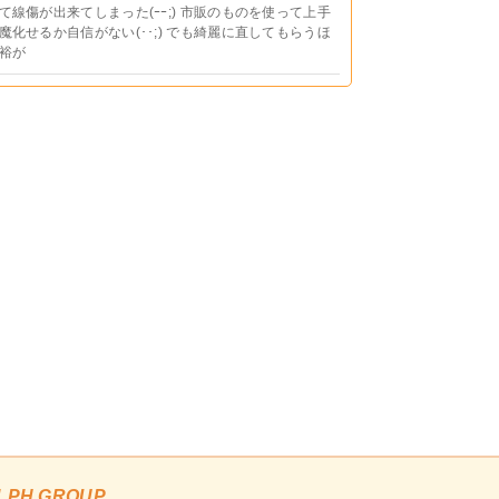
て線傷が出来てしまった(ｰｰ;) 市販のものを使って上手
魔化せるか自信がない(･･;) でも綺麗に直してもらうほ
裕が
LPH GROUP