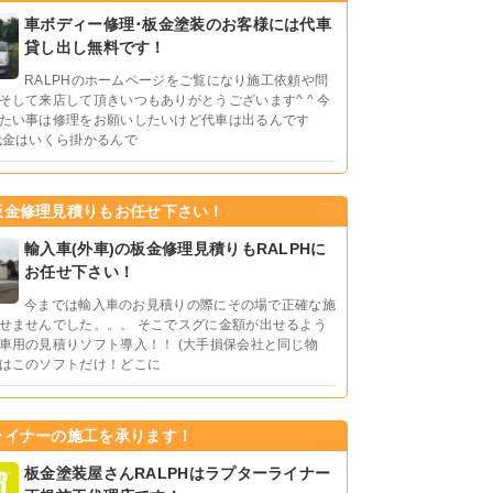
車ボディー修理･板金塗装のお客様には代車
貸し出し無料です！
RALPHのホームページをご覧になり施工依頼や問
そして来店して頂きいつもありがとうございます^ ^ 今
たい事は修理をお願いしたいけど代車は出るんです
代金はいくら掛かるんで
板金修理見積りもお任せ下さい！
輸入車(外車)の板金修理見積りもRALPHに
お任せ下さい！
今までは輸入車のお見積りの際にその場で正確な施
せませんでした。。。 そこでスグに金額が出せるよう
車用の見積りソフト導入！！ (大手損保会社と同じ物
はこのソフトだけ！どこに
ライナーの施工を承ります！
板金塗装屋さんRALPHはラプターライナー