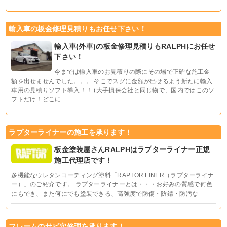
輸入車の板金修理見積りもお任せ下さい！
輸入車(外車)の板金修理見積りもRALPHにお任せ
下さい！
今までは輸入車のお見積りの際にその場で正確な施工金
額を出せませんでした。。。 そこでスグに金額が出せるよう新たに輸入
車用の見積りソフト導入！！ (大手損保会社と同じ物で、国内ではこのソ
フトだけ！どこに
ラプターライナーの施工を承ります！
板金塗装屋さんRALPHはラプターライナー正規
施工代理店です！
多機能なウレタンコーティング塗料「RAPTOR LINER（ラプターライナ
ー）」のご紹介です。 ラプターライナーとは・・・お好みの質感で何色
にもでき、また何にでも塗装できる、高強度で防傷・防錆・防汚な
フレームのサビ穴修理を承ります！