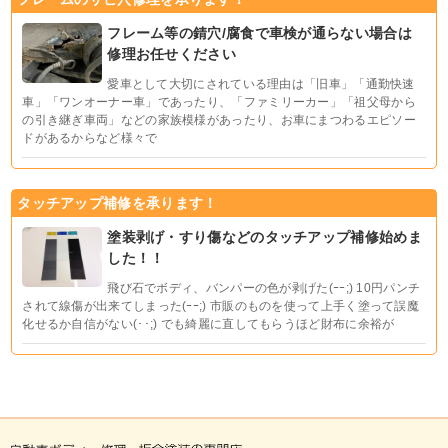
フレーム等の錆穴/腐食で車検が通らない場合は
修理お任せください
愛車として大切にされている理由は「旧車」「通勤快速
車」「ワンオーナー車」であったり、「ファミリーカー」「祖父母から
の引き継ぎ車両」などの家族模様があったり、お車にまつわるエピソー
ドがあるからなど様々で
タッチアップ補修を承ります！
塗装剥げ・すり傷などのタッチアップ補修始めま
した！！
飛び石でボディ、バンパーの色が剥げた(ｰｰ;) 10円パンチ
されて線傷が出来てしまった(ｰｰ;) 市販のものを使って上手く塗って誤魔
化せるか自信がない(･･;) でも綺麗に直してもらうほど財布に余裕が