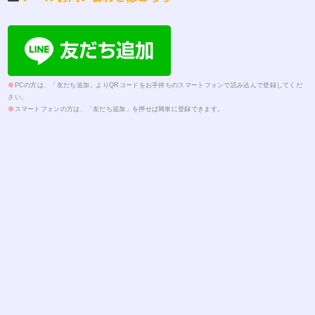
三者の生命、身体、財産その他の権利利益を害するおそれがある場合
2) 利用目的をご本人に通知し、または公表することにより本ブログの権利
または正当な利益を害するおそれがある場合
3) 国の機関もしくは地方公共団体が法令の定める事務を遂行することに対
して協力する必要がある場合であって、利用目的をご本人に通知し、また
は公表することにより当該事務の遂行に支障を及ぼすおそれがあるとき
4) 取得の状況からみて利用目的が明らかであると認められる場合
※
PCの方は、「友だち追加」よりQRコードをお手持ちのスマートフォンで読み込んで登録してくだ
7.個人情報利用目的の変更
本サイトは、個人情報の利用目的を変更する場合には、変更前の利用目的
さい。
と相当の関連性を有すると合理的に認められる範囲を超えては行わず、変
※
スマートフォンの方は、「友だち追加」を押せば簡単に登録できます。
更された利用目的について、ご本人に通知し、または公表します。
8.個人情報の安全管理・従業員の監督
本サイトは、個人情報の漏洩、滅失またはき損の防止その他の個人情報の
安全管理が図られるよう、情報セキュリティ基本方針および情報セキュリ
ティポリシーを掲げ、情報セキュリティ委員会を設置し、従業員に対する
必要かつ適切な監督を行います。本サイトは、従業員に個人情報を取り扱
わせるにあたっては、個人情報の安全管理が図られるよう、従業員に対す
る必要かつ適切な監督を行います。
9.委託先の監督
本サイトは、個人情報の取扱いの全部又は一部を委託する場合は、委託先
と機密保持を含む契約の締結、または、本サイトが定める約款に合意を求
め、委託先において個人情報の安全管理が図られるよう、必要かつ適切な
監督を行います。
10.第三者提供の制限
本サイトは、次に掲げる場合を除くほか、あらかじめご本人の同意を得る
ことなく個人情報を第三者に提供することは行いません。
1) 法令に基づく場合
2) 人の生命、身体または財産の保護のために必要がある場合であって、ご