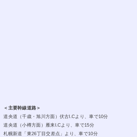
本人の同意を得ることが困難であるとき
3) 公衆衛生の向上または児童の健全な育成の推進のために特に必要がある
場合であって、ご本人の同意を得ることが困難であるとき
4) 国の機関もしくは地方公共団体またはその委託を受けた者が法令の定め
る事務を遂行することに対して協力する必要がある場合であって、ご本人
の同意を得ることにより当該事務の遂行に支障を及ぼすおそれがあるとき
5) 予め次の事項を告知あるいは公表をしている場合 <1> 利用目的に第三者
への提供を含むこと <2> 第三者に提供されるデータの項目 <3> 第三者へ
の提供の手段または方法 <4> ご本人の求めに応じて個人情報の第三者への
提供を停止すること
ただし次に掲げる場合は上記に定める第三者には該当しません。
1) 本サイトが利用目的の達成に必要な範囲内において個人情報の取扱いの
全部または一部を委託する場合
2) 合併その他の事由による事業の承継に伴って個人情報が提供される場合
3) 個人情報を特定の者との間で共同して利用する場合であって、その旨並
びに共同して利用される個人情報の項目、共同して利用する者の範囲、利
用する者の利用目的および当該個人情報の管理について責任を有する者の
氏名または名称について、あらかじめご本人に通知し、またはご本人が容
易に知り得る状態に置いているとき
本サイトは、個人情報を特定の者との間で共同して利用する場合、利用目
的または管理責任者の氏名または名称が変更される場合は、変更する内容
について、あらかじめご本人に通知し、またはご本人が容易に知り得る状
＜主要幹線道路＞
態に置きます。
道央道（千歳・旭川方面）伏古I.Cより、車で10分
11.個人情報に関する事項の公表等
本サイトは、個人情報に関する次に掲げる事項について、ご本人の知り得
道央道（小樽方面）雁来I.Cより、車で15分
る状態に置き、ご本人の求めに応じて遅滞なく回答します。
札幌新道「東26丁目交差点」より、車で10分
1) 個人情報の利用目的（ただし、個人情報の保護に関する法律において、