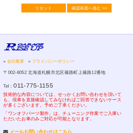
「クッキーを拒否」にしていると、本サービスは利用できません。
3.個人情報利用目的の特定
本サイトは、個人情報を取り扱うにあたって、その利用の目的をできる限
り特定します。
4.個人情報利用の制限
本サイトは、あらかじめご本人の同意を得ず、利用目的の達成に必要な範
囲を超えて個人情報を取扱うことはありません。合併その他の理由により
個人情報を取得した場合にも、あらかじめご本人の同意を得ないで、承継
前の利用目的の範囲を超えて取扱うことはありません。ただし、次の場合
はこの限りではありません。
1)法令に基づく場合
»
会社概要
»
プライバシーポリシー
2)人の生命、身体または財産の保護のために必要がある場合であって、ご
本人の同意を得ることが困難であるとき 3) 公衆衛生の向上または児童の健
全な育成の推進のために特に必要がある場合であって、ご本人の同意を得
〒002-8052 北海道札幌市北区篠路町上篠路12番地
ることが困難であるとき
4) 国の機関もしくは地方公共団体またはその委託を受けた者が法令の定め
る事務を遂行することに対して協力する必要がある場合であって、ご本人
011-775-1155
Tel：
の同意を得ることにより当該事務の遂行に支障を及ぼすおそれがあるとき
技術的な内容については、せっかくお問い合わせを頂いて
5.個人情報の適正な取得
も、現車を直接確認してみなければご回答できないケース
本サイトは、適正に個人情報を取得し、偽りその他不正の手段により取得
することはありません。また、15歳未満の子供から親権者の同意なく個人
が多くございます。予めご了承ください。
に関する情報をみだりに収集しないよう留意します。
「ワンオフパーツ製作」は、チューニング作業でご入庫い
6.個人情報の取得に際する利用目的の通知
ただいたお車のみご対応が可能となります。
本サイトは、個人情報を取得するにあたり、あらかじめその利用目的を公
表します。ただし、次の場合はこの限りではありません。
メールお問い合わせはこちら
1) 利用目的をご本人に通知し、または公表することによりご本人または第