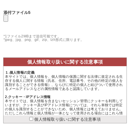
添付ファイル5
*1ファイル2MBまで送信可能です。
*jpeg、jpg、png、gif、zip、lzh形式に限ります。
個人情報取り扱いに関する注意事項
１.個人情報の定義
本サイトでは、個人情報を、個人情報の保護に関する法律に規定される生
存する個人に関する情報（氏名、住所、電話番号、その他の特定の個人を
識別することができる情報）、ならびに特定の個人と結びついて使用され
るメールアドレスなどの属性情報であると認識しています。
2.クッキー・IPアドレス情報
本サイトでは、個人情報を含まないセッション管理にクッキーを利用して
いますが、クッキー及びIPアドレス情報については、それら単独では特定
の個人を識別することができないため、個人情報とは考えておりません。
ただしこれら情報と個人情報が一体となって使用される場合にはこれら情
報も個人情報とみなします。本サイトの運営するメディアにおいては、た
個人情報取り扱いに関する注意事項
とえ特定の個人を識別することができなくとも、クッキー及びIPアドレス
情報を利用する場合には、その目的と方法を開示してまいります。また、
クッキー情報については、ブラウザの設定で拒否することが可能ですが、