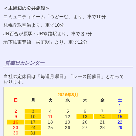
その義務がないと規定されるものは除きます。ご回答しない決定をした場
＜主周辺の公共施設＞
合は、ご本人に対して遅滞なくその旨を通知します。）
2) 個人情報に関するお問い合わせ窓口
コミュニティドーム「つどーむ」より、車で10分
12.個人情報の開示
札幌丘珠空港より、車で10分
本サイトは、ご本人から、個人情報の開示を求められたときは、ご本人に
対し、遅滞なく開示します。ただし、開示することにより次のいずれかに
JR百合が原駅・JR篠路駅より、車で各7分
該当する場合は、その全部または一部を開示しないこともあり、開示しな
い決定をした場合には、その旨を遅滞なく通知します。
地下鉄東豊線「栄町駅」より、車で12分
1) ご本人または第三者の生命、身体、財産その他の権利利益を害するおそ
れがある場合
2) 本ブログの業務の適正な実施に著しい支障を及ぼすおそれがある場合
3) 他の法令に違反することとなる場合 なお、アクセスログなどの個人情報
営業日カレンダー
以外の情報については、原則として開示いたしません。
13.個人情報の訂正等
本サイトは、ご本人から、個人情報が真実でないという理由によって、内
当社の定休日は「毎週月曜日」「レース開催日」となって
容の訂正、追加または削除（以下「訂正等」といいます）を求められた場
おります。
合には、他の法令の規定により特別の手続きが定められている場合を除
き、利用目的の達成に必要な範囲内において、遅滞なく必要な調査を行
い、その結果に基づき、個人情報の内容の訂正等を行い、その旨ご本人に
2026年8月
通知します。
日
月
火
水
木
金
土
1
14.個人情報の利用停止等
2
3
4
5
6
7
8
本サイトは、ご本人から、ご本人の個人情報が、あらかじめ公表された利
9
10
11
12
13
14
15
用目的の範囲を超えて取り扱われているという理由、または偽りその他不
16
17
18
19
20
21
22
正の手段により取得されたものであるという理由により、その利用の停止
または消去（以下「利用停止等」といいます）を求められた場合には、遅
23
24
25
26
27
28
29
滞なく必要な調査を行い、その結果に基づき、個人情報の利用停止等を行
30
31
い、その旨ご本人に通知します。ただし、個人情報の利用停止等に多額の