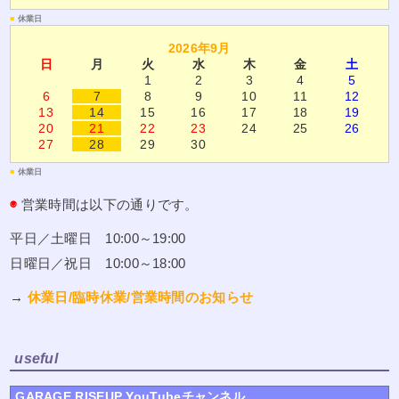
費用を有する場合その他利用停止等を行うことが困難な場合であって、ご
■
休業日
本人の権利利益を保護するために必要なこれに代わるべき措置をとれる場
合は、この代替策を講じます。
2026年9月
15.理由の説明
日
月
火
水
木
金
土
本サイトは、ご本人からの要求にもかかわらず、（１）利用目的を通知し
1
2
3
4
5
ない、（２）個人情報の全部または一部を開示しない、（３）個人情報の
6
7
8
9
10
11
12
利用停止等を行わない、（４）個人情報の第三者提供を停止しない、のい
ずれかを決定する場合、その旨ご本人に通知する際に理由を説明するよう
13
14
15
16
17
18
19
努めます。
20
21
22
23
24
25
26
27
28
29
30
16.お問い合わせ
本サイトのプライバシーポリシーに関するお問い合わせは、下記担当まで
お願い致します。
■
休業日
北海道札幌市北区篠路町上篠路12番地 TEL 011-775-1155
◉
営業時間は以下の通りです。
有限会社ライズ プライバシーポリシー管理担当
2007年4月1日
平日／土曜日 10:00～19:00
日曜日／祝日 10:00～18:00
→
休業日/臨時休業/営業時間のお知らせ
useful
GARAGE RISEUP YouTubeチャンネル