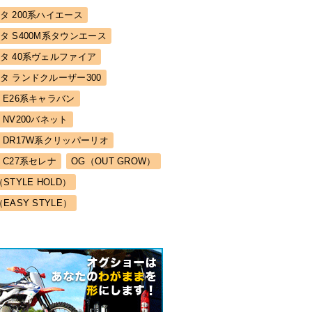
タ 200系ハイエース
タ S400M系タウンエース
タ 40系ヴェルファイア
タ ランドクルーザー300
 E26系キャラバン
 NV200バネット
 DR17W系クリッパーリオ
 C27系セレナ
OG（OUT GROW）
（STYLE HOLD）
（EASY STYLE）