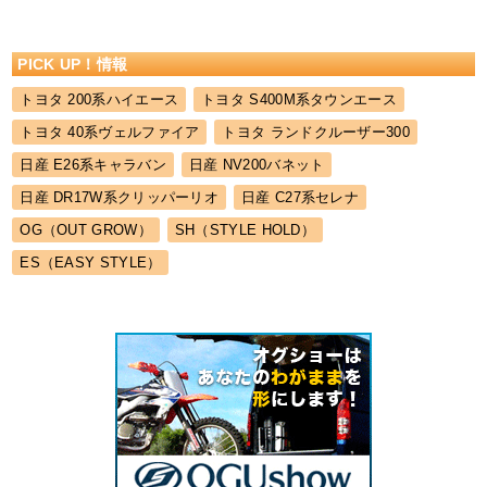
本サイトは、個人情報を取り扱うにあたって、その利用の目的をできる限
り特定します。
4.個人情報利用の制限
PICK UP！情報
本サイトは、あらかじめご本人の同意を得ず、利用目的の達成に必要な範
囲を超えて個人情報を取扱うことはありません。合併その他の理由により
個人情報を取得した場合にも、あらかじめご本人の同意を得ないで、承継
トヨタ 200系ハイエース
トヨタ S400M系タウンエース
前の利用目的の範囲を超えて取扱うことはありません。ただし、次の場合
はこの限りではありません。
トヨタ 40系ヴェルファイア
トヨタ ランドクルーザー300
1)法令に基づく場合
日産 E26系キャラバン
日産 NV200バネット
2)人の生命、身体または財産の保護のために必要がある場合であって、ご
本人の同意を得ることが困難であるとき 3) 公衆衛生の向上または児童の健
日産 DR17W系クリッパーリオ
日産 C27系セレナ
全な育成の推進のために特に必要がある場合であって、ご本人の同意を得
ることが困難であるとき
OG（OUT GROW）
SH（STYLE HOLD）
4) 国の機関もしくは地方公共団体またはその委託を受けた者が法令の定め
る事務を遂行することに対して協力する必要がある場合であって、ご本人
ES（EASY STYLE）
の同意を得ることにより当該事務の遂行に支障を及ぼすおそれがあるとき
5.個人情報の適正な取得
本サイトは、適正に個人情報を取得し、偽りその他不正の手段により取得
することはありません。また、15歳未満の子供から親権者の同意なく個人
に関する情報をみだりに収集しないよう留意します。
6.個人情報の取得に際する利用目的の通知
本サイトは、個人情報を取得するにあたり、あらかじめその利用目的を公
表します。ただし、次の場合はこの限りではありません。
1) 利用目的をご本人に通知し、または公表することによりご本人または第
三者の生命、身体、財産その他の権利利益を害するおそれがある場合
2) 利用目的をご本人に通知し、または公表することにより本ブログの権利
または正当な利益を害するおそれがある場合