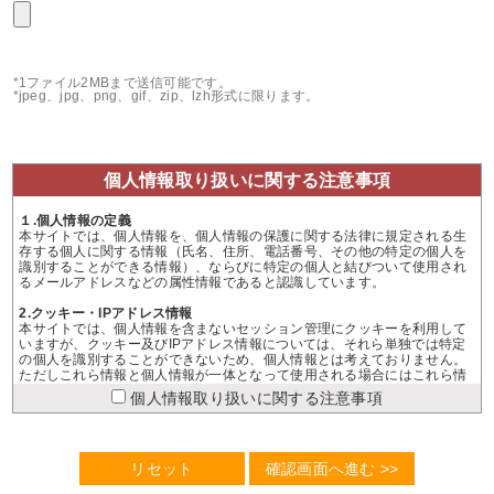
*1ファイル2MBまで送信可能です。
*jpeg、jpg、png、gif、zip、lzh形式に限ります。
個人情報取り扱いに関する注意事項
１.個人情報の定義
本サイトでは、個人情報を、個人情報の保護に関する法律に規定される生
存する個人に関する情報（氏名、住所、電話番号、その他の特定の個人を
識別することができる情報）、ならびに特定の個人と結びついて使用され
るメールアドレスなどの属性情報であると認識しています。
2.クッキー・IPアドレス情報
本サイトでは、個人情報を含まないセッション管理にクッキーを利用して
いますが、クッキー及びIPアドレス情報については、それら単独では特定
の個人を識別することができないため、個人情報とは考えておりません。
ただしこれら情報と個人情報が一体となって使用される場合にはこれら情
報も個人情報とみなします。本サイトの運営するメディアにおいては、た
個人情報取り扱いに関する注意事項
とえ特定の個人を識別することができなくとも、クッキー及びIPアドレス
情報を利用する場合には、その目的と方法を開示してまいります。また、
クッキー情報については、ブラウザの設定で拒否することが可能ですが、
「クッキーを拒否」にしていると、本サービスは利用できません。
3.個人情報利用目的の特定