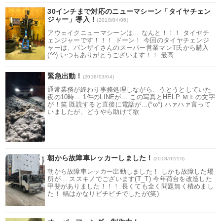
30インチまで対応のニューマシーン「タイヤチェン
ジャー」導入！
(2018/04/06)
アウェイクニューマシーンは… なんと！！！ タイヤチ
ェンジャーです！！！ ドーン！ 今回のタイヤチェンジ
ャーは、バンザイさんのスーパー営業マンT氏から購入
(^^) いつもありがとうございます！！ 最高
緊急出動！
(2018/03/04)
通常業務が終わり事務処理しながら、うとうとしていた
夜の10時… 1件のLINEが… この写真とHELP ＭＥの文字
が！笑 既読すると直後に電話が…(°ω°) ハァハァ言って
いましたが、どうやら助けて欲
朝から故障車レッカーしました！
(2018/02/19)
朝から故障車レッカー出動しました！ しかも故障した場
所が… ススキノでございます(T_T) 今年荷台を改造した
甲斐がありました！！！ 長くても全く問題無く積めまし
た！ 幅はかなりビチビチでしたが(笑)