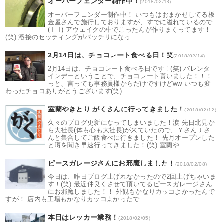
オーバーフェンダー制作中！
(2018/02/18)
オーバーフェンダー制作中！ いつもはおまかせしてる板
金屋さんで施行しておりますが、すでに溢れているので
(T_T) アウェイクの中でこったんが作りまくってます！
(笑) 溶接のセッティングがバッチリになっ
2月14日は、チョコレート食べる日！笑
(2018/02/14)
2月14日は、チョコレート食べる日です！(笑) バレンタ
インデーということで、チョコレート貰いました！！！
っと、言っても事務員様からだけですけどww いつも変
わったチョコありがとうございます(笑)
室蘭やきとり がくさんに行ってきました！
(2018/02/12)
久々のブログ更新になってしまいました！涙 先日北見か
ら大社長(体も心も大社長)が来ていたので、ＹさんＪさ
んと集合してご飯食べに行きました！ 先月オープンした
と噂を聞き早速行ってきました！(笑) 室蘭や
ピースガレージさんにお邪魔しました！
(2018/02/08)
今日は、昨日ブログ上げれなかったので2回上げちゃいま
す！(笑) 最近仲良くさせて頂いてるピースガレージさん
にお邪魔しました！！ 外観もかなりカッコよかったんで
すが！ 店内も工場もかなりカッコよかったで
本日はレッカー業務！
(2018/02/05)