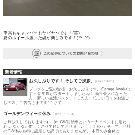
車高もキャンバーもヤバヤバです！(笑)
夏のホイール履いた姿が楽しみです！(*^_^*)
新着情報
お久しぶりです！ そしてご挨拶。
(2022/04/01)
ブログをご覧の皆様、お久しぶりです。Garage Awakeで
す✨ 新年度がスタートしましたね！ 新社会人になった
方、新しい生活がスタートした方、忙しい日々をお過ご
しの方、ご苦労さまです^ ^ さて、
ゴールデンウィーク休み！
(2018/05/04)
ご無沙汰しておりますm(_ _)m GW前納車という一大イベントに追わ
れ… なかなか忙しくさせて頂いておりました！！！ｶﾝｼｬ そして、当社
のGW休みも特に設定した訳ではありませんが、 本日のみ全休と