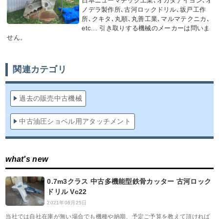
日本ニューマチック工業､オカダアイヨン､オ
ノデラ製作所､古河ロックドリル､坂戸工作
所､クキタ､丸順､丸善工業､マルマテクニカ､
etc... 引き取りする機械のメーカーは問いま
せん。
関連カテゴリ
過去の販売中古機械
中古油圧ショベル用アタッチメント
what's new
0.7m3クラス 中古多機能型鉄骨カッター 古河ロック
ドリル Vc22
2021年06月25日
当社では自社在庫が無い場合でも機種や納期、予定ご予算を教えて頂ければ