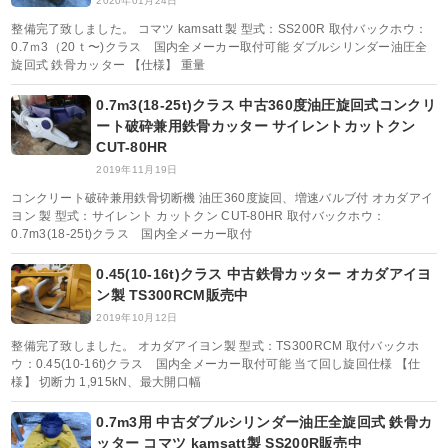
2020年01月24日
整備完了致しました。 コマツ kamsatt 製 型式：SS200R 取付バックホウ：
0.7ｍ3（20ｔ〜)クラス 国内全メーカー取付可能 ダブルシリンダー油圧全
旋回式 鉄骨カッター 【仕様】 重量
0.7m3(18-25t)クラス 中古360度油圧旋回式コンクリ
ート破砕兼用鉄骨カッター サイレントカットクン
CUT-80HR
2019年11月19日
コンクリート破砕兼用鉄骨切断機 油圧360度旋回、増速バルブ付 オカダアイ
ヨン 製 型式：サイレント カットクン CUT-80HR 取付バックホウ：
0.7m3(18-25t)クラス 国内全メーカー取付
0.45(10-16t)クラス 中古鉄骨カッター オカダアイヨ
ン製 TS300RCM販売中
2019年10月12日
整備完了致しました。 オカダアイヨン製 型式：TS300RCM 取付バックホ
ウ：0.45(10-16t)クラス 国内全メーカー取付可能 当て回し旋回仕様 【仕
様】 切断力 1,915kN、最大開口幅
0.7m3用 中古ダブルシリンダー油圧全旋回式 鉄骨カ
ッター コマツ kamsatt製 SS200R販売中