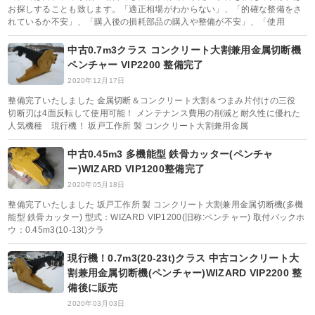
お探しすることも致します。「適正相場がわからない」、「的確な整備をさ
れているか不安」、「購入後の損耗部品の購入や整備が不安」、「使用
中古0.7m3クラス コンクリート大割兼用金属切断機
ペンチャー VIP2200 整備完了
2020年12月17日
整備完了いたしました 金属切断＆コンクリート大割＆つまみ片付けの三役
切断刃は4面反転して使用可能！ メンテナンス費用の削減と耐久性に優れた
人気機種 現行機！ 坂戸工作所 製 コンクリート大割兼用金属
中古0.45m3 多機能型 鉄骨カッター(ペンチャ
ー)WIZARD VIP1200整備完了
2020年05月18日
整備完了いたしました 坂戸工作所 製 コンクリート大割兼用金属切断機(多機
能型 鉄骨カッター) 型式：WIZARD VIP1200(旧称:ペンチャー) 取付バックホ
ウ：0.45m3(10-13t)クラ
現行機！0.7m3(20-23t)クラス 中古コンクリート大
割兼用金属切断機(ペンチャー)WIZARD VIP2200 整
備後に販売
2020年03月03日