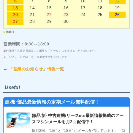
6
7
8
9
10
11
12
13
14
15
16
17
18
19
20
21
22
23
24
25
26
27
28
29
30
■
休業日
営業時間：8:30～18:00
※
時間外・営業休業日は、ご用件を「メール」にて頂けましたら幸いです。
※
「FAX」「E-mail」は、24時間受付しております。
→
「営業のお知らせ」情報一覧
Useful
建機･部品最新情報の定期メール無料配信！
部品/新･中古建機/リースetc最新情報掲載のアー
スマシンメールを月2回配信中！
毎月2回、“1日” と “15日” にメール配信しています。「新