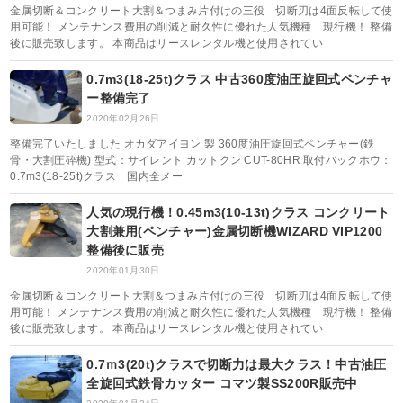
金属切断＆コンクリート大割＆つまみ片付けの三役 切断刃は4面反転して使
用可能！ メンテナンス費用の削減と耐久性に優れた人気機種 現行機！ 整備
後に販売致します。 本商品はリースレンタル機と使用されてい
0.7m3(18-25t)クラス 中古360度油圧旋回式ペンチャ
ー整備完了
2020年02月26日
整備完了いたしました オカダアイヨン 製 360度油圧旋回式ペンチャー(鉄
骨・大割圧砕機) 型式：サイレント カットクン CUT-80HR 取付バックホウ：
0.7m3(18-25t)クラス 国内全メー
人気の現行機！0.45m3(10-13t)クラス コンクリート
大割兼用(ペンチャー)金属切断機WIZARD VIP1200
整備後に販売
2020年01月30日
金属切断＆コンクリート大割＆つまみ片付けの三役 切断刃は4面反転して使
用可能！ メンテナンス費用の削減と耐久性に優れた人気機種 現行機！ 整備
後に販売致します。 本商品はリースレンタル機と使用されてい
0.7ｍ3(20t)クラスで切断力は最大クラス！中古油圧
全旋回式鉄骨カッター コマツ製SS200R販売中