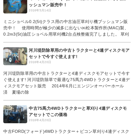
ッシュマン販売中！
2016年5月14日
ミニショベル0.2(5t)クラス用の中古油圧草刈り機ブッシュマン販
売中！ 使用時間が極少の滅多に出ない㈱松本製作所(MAC)製、
0.2m3(5t)油圧ショベル用草刈機2台点検整備完了しました。 草刈
河川堤防除草用の中古トラクターと4連ディスクモア
セットで今すぐ使えます!
2016年4月20日
河川堤防除草用の中古トラクターと4連ディスクモアセットで今す
ぐ使えます! 河川堤防除草で最適な75馬力4WDトラクターと4連デ
ィスクモアセット販売 2014年6月にエンジンオーバーホール
済 夏場の除
中古75馬力4WDトラクターと草刈り4連ディスクモ
アセットでこの価格
2016年4月20日
中古FORD(フォード)4WDトラクター＋ビコン草刈り4連ディスク