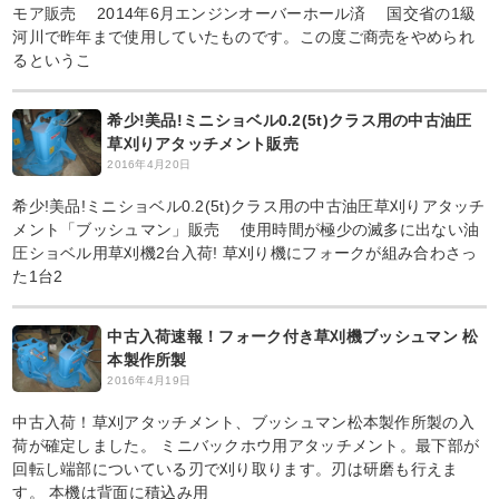
モア販売 2014年6月エンジンオーバーホール済 国交省の1級
河川で昨年まで使用していたものです。この度ご商売をやめられ
るというこ
希少!美品!ミニショベル0.2(5t)クラス用の中古油圧
草刈りアタッチメント販売
2016年4月20日
希少!美品!ミニショベル0.2(5t)クラス用の中古油圧草刈りアタッチ
メント「ブッシュマン」販売 使用時間が極少の滅多に出ない油
圧ショベル用草刈機2台入荷! 草刈り機にフォークが組み合わさっ
た1台2
中古入荷速報！フォーク付き草刈機ブッシュマン 松
本製作所製
2016年4月19日
中古入荷！草刈アタッチメント、ブッシュマン松本製作所製の入
荷が確定しました。 ミニバックホウ用アタッチメント。最下部が
回転し端部についている刃で刈り取ります。刃は研磨も行えま
す。 本機は背面に積込み用