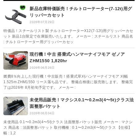
新品在庫特価販売！チルトローテーター(7-12t)用グ
リッパーカセット
2026年07月29日
特価品！スチールリスト製 チルトローテーターX12(7-12t)用グリッパーカセ
ット 新品1台限定で在庫販売いたします。 メーカー : スチールリスト 商品名
: チルトローテーター用グリッパーカセッ
現行機！中古 搭乗式ハンマーナイフモア ゼノア
ZHM1550 1,820hr
2026年06月26日
燃費8％向上した現行機！中古販売！搭乗式草刈ハンマーナイフモア 刈幅
1.525m ZHM1550 リース落ち品です。 整備点検後に販売致します。 整備完
了は2026年 8月初旬予定です。 メーカー :
未使用品販売！マクシス0.1〜0.2m3(4〜5t)クラス法
面整形バケット
2026年06月04日
未使用品 0.1〜0.2m3(4〜5t)クラス 法面整形バケット販売 メーカー : マクシ
ス 商品名 : 法面整形バケット 取付機種 : 0.1〜0.2m3(4〜5t)クラス 【仕様】
幅 : 1,2