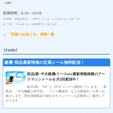
■
休業日
営業時間：8:30～18:00
※
時間外・営業休業日は、ご用件を「メール」にて頂けましたら幸いです。
※
「FAX」「E-mail」は、24時間受付しております。
→
「営業のお知らせ」情報一覧
Useful
建機･部品最新情報の定期メール無料配信！
部品/新･中古建機/リースetc最新情報掲載のアー
スマシンメールを月2回配信中！
毎月2回、“1日” と “15日” にメール配信しています。「新
商品」「中古機械入荷予定」「リース機追加」などの情報をいち早くお
届けします。受信者様限定の値引きキャンペーンも定期的にご案内して
おります。