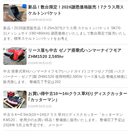
新品！数台限定！2026謝恩価格販売！7クラス用ス
ケルトンバケット
2026年06月02日
新品！2026謝恩販売品！0.25m3(7t)クラス用 スケルトンバケット SK70-
1(メッシュサイズ80×80mm) 謝恩価格といたしまして数台限定で販売いたし
ます。標準スケルトンバケットをお考え
リース落ち中古 ゼノア搭乗式ハンマーナイフモア
ZHM1520 2,585hr
2026年06月01日
中古 搭乗式草刈ハンマーナイフモア(ハンドガイド) コマツゼノア(現 ハスク
バーナー・ゼノア)製 ZHM1520 使用時間2,585hr リース落ち品 整備点検後に
販売致します。 整備完了予定は202
お買い得中古10〜14tクラス草刈りディスクカッター
｢カッターマン｣
2026年04月22日
中古 0.4〜0.5m3(10〜14t)クラス 草刈りディスクカッター「カッターマン
KM120」 使用少のお買い得品！整備後に販売いたします。 整備完了予定は
2026年 5月上旬予定です。 メーカー