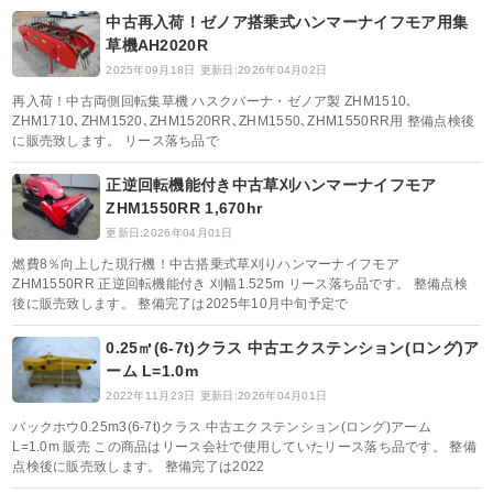
中古再入荷！ゼノア搭乗式ハンマーナイフモア用集
草機AH2020R
2025年09月18日
更新日:2026年04月02日
再入荷！中古両側回転集草機 ハスクバーナ・ゼノア製 ZHM1510､
ZHM1710､ZHM1520､ZHM1520RR､ZHM1550､ZHM1550RR用 整備点検後
に販売致します。 リース落ち品で
正逆回転機能付き中古草刈ハンマーナイフモア
ZHM1550RR 1,670hr
更新日:2026年04月01日
燃費8％向上した現行機！中古搭乗式草刈りハンマーナイフモア
ZHM1550RR 正逆回転機能付き 刈幅1.525m リース落ち品です。 整備点検
後に販売致します。 整備完了は2025年10月中旬予定で
0.25㎥(6-7t)クラス 中古エクステンション(ロング)ア
ーム L=1.0m
2022年11月23日
更新日:2026年04月01日
バックホウ0.25m3(6-7t)クラス 中古エクステンション(ロング)アーム
L=1.0m 販売 この商品はリース会社で使用していたリース落ち品です。 整備
点検後に販売致します。 整備完了は2022