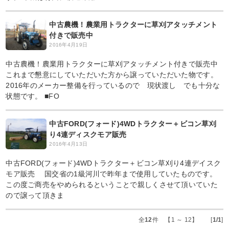
中古農機！農業用トラクターに草刈アタッチメント
付きで販売中
2016年4月19日
中古農機！農業用トラクターに草刈アタッチメント付きで販売中
これまで懇意にしていただいた方から譲っていただいた物です。
2016年のメーカー整備を行っているので 現状渡し でも十分な
状態です。 ■FO
中古FORD(フォード)4WDトラクター＋ビコン草刈
り4連ディスクモア販売
2016年4月13日
中古FORD(フォード)4WDトラクター＋ビコン草刈り4連デイスク
モア販売 国交省の1級河川で昨年まで使用していたものです。
この度ご商売をやめられるということで親しくさせて頂いていた
ので譲って頂きま
全
12
件 【1 ～ 12】 [
1/1
]