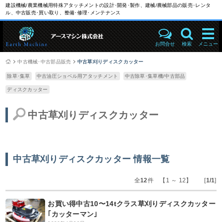
建設機械/農業機械用特殊アタッチメントの設計･開発･製作、建械/農械部品の販売･レンタ
ル、中古販売･買い取り、整備･修理･メンテナンス
お問合せ
検索
メニュー
中古機械･中古部品販売
中古草刈りディスクカッター
除草･集草
中古油圧ショベル用アタッチメント
中古除草･集草機/中古部品
ディスクカッター
中古草刈りディスクカッター
中古草刈りディスクカッター 情報一覧
全
12
件 【1 ～ 12】 [
1/1
]
お買い得中古10〜14tクラス草刈りディスクカッター
｢カッターマン｣