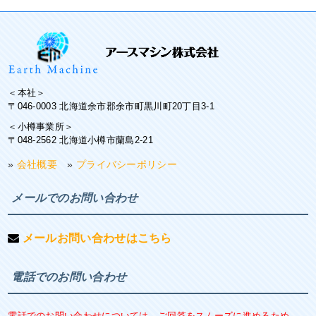
＜本社＞
〒046-0003 北海道余市郡余市町黒川町20丁目3-1
＜小樽事業所＞
〒048-2562 北海道小樽市蘭島2-21
»
会社概要
»
プライバシーポリシー
メールでのお問い合わせ
メールお問い合わせはこちら
電話でのお問い合わせ
電話でのお問い合わせについては、ご回答をスムーズに進めるため