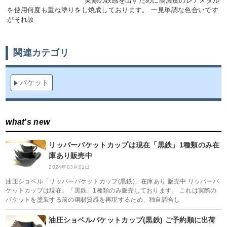
実際の鉄感を出すために高濃度のレアメタル
を使用何度も重ね塗りをし焼成しております。 一見単調な色合いです
がそれ故
関連カテゴリ
バケット
what's new
リッパーバケットカップは現在「黒鉄」1種類のみ在
庫あり販売中
2024年03月01日
油圧ショベル「リッパーバケットカップ(黒鉄)」在庫あり 販売中 リッパーバ
ケットカップは現在、「黒鉄」1種類のみ販売しております。 これは実際の
バケットを塗装する前の鋼材質感を再現するため、独自調合し
油圧ショベルバケットカップ(黒鉄) ご予約順に出荷