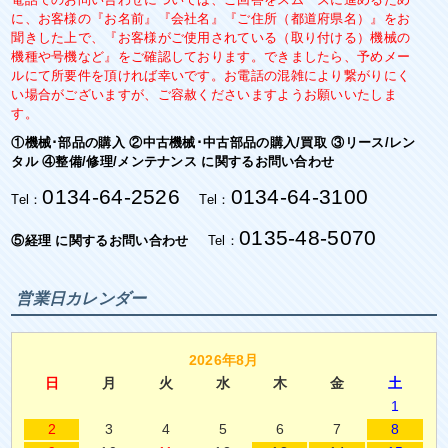
に、お客様の『お名前』『会社名』『ご住所（都道府県名）』をお
聞きした上で、『お客様がご使用されている（取り付ける）機械の
機種や号機など』をご確認しております。できましたら、予めメー
ルにて所要件を頂ければ幸いです。お電話の混雑により繋がりにく
い場合がございますが、ご容赦くださいますようお願いいたしま
す。
①機械･部品の購入 ②中古機械･中古部品の購入/買取 ③リース/レン
タル ④整備/修理/メンテナンス に関するお問い合わせ
0134-64-2526
0134-64-3100
Tel：
Tel：
0135-48-5070
⑤経理 に関するお問い合わせ
Tel：
営業日カレンダー
2026年8月
日
月
火
水
木
金
土
1
2
3
4
5
6
7
8