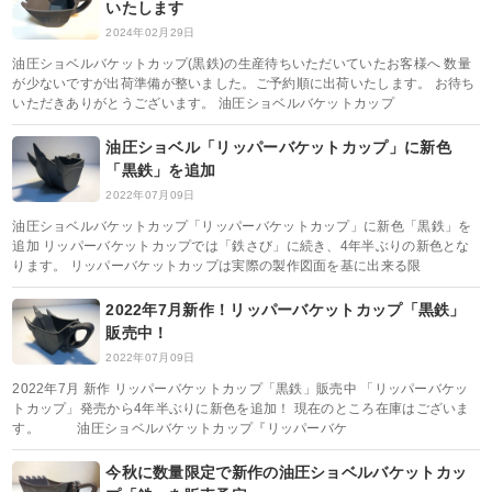
いたします
2024年02月29日
油圧ショベルバケットカップ(黒鉄)の生産待ちいただいていたお客様へ 数量
が少ないですが出荷準備が整いました。ご予約順に出荷いたします。 お待ち
いただきありがとうございます。 油圧ショベルバケットカップ
油圧ショベル「リッパーバケットカップ」に新色
「黒鉄」を追加
2022年07月09日
油圧ショベルバケットカップ「リッパーバケットカップ」に新色「黒鉄」を
追加 リッパーバケットカップでは「鉄さび」に続き、4年半ぶりの新色とな
ります。 リッパーバケットカップは実際の製作図面を基に出来る限
2022年7月新作！リッパーバケットカップ「黒鉄」
販売中！
2022年07月09日
2022年7月 新作 リッパーバケットカップ「黒鉄」販売中 「リッパーバケッ
トカップ」発売から4年半ぶりに新色を追加！ 現在のところ在庫はございま
す。 油圧ショベルバケットカップ『リッパーバケ
今秋に数量限定で新作の油圧ショベルバケットカッ