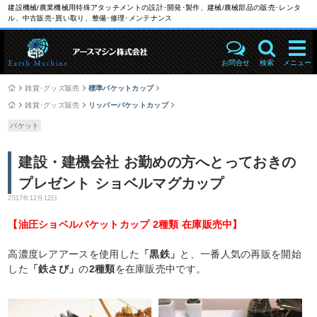
建設機械/農業機械用特殊アタッチメントの設計･開発･製作、建械/農械部品の販売･レンタ
ル、中古販売･買い取り、整備･修理･メンテナンス
お問合せ
検索
メニュー
雑貨･グッズ販売
標準バケットカップ
雑貨･グッズ販売
リッパーバケットカップ
バケット
建設・建機会社 お勤めの方へとっておきの
プレゼント ショベルマグカップ
2017年12月12日
【油圧ショベルバケットカップ 2種類 在庫販売中】
高濃度レアアースを使用した
「黒鉄」
と、一番人気の再販を開始
した
「鉄さび」
の
2種類
を在庫販売中です。