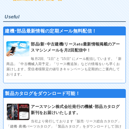
Useful
建機･部品最新情報の定期メール無料配信！
部品/新･中古建機/リースetc最新情報掲載のアー
スマシンメールを月2回配信中！
毎月2回、“1日” と “15日” にメール配信しています。「新
商品」「中古機械入荷予定」「リース機追加」などの情報をいち早くお
届けします。受信者様限定の値引きキャンペーンも定期的にご案内して
おります。
製品カタログをダウンロード可能！
アースマシン株式会社発行の機械･部品カタログ
新刊をお届けいたします。
当社より発行しております「販売･リース総合カタログ」
「建機･農機パーツカタログ」「製品カタログ」をダウンロードして頂け