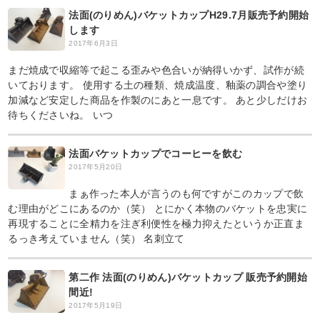
法面(のりめん)バケットカップH29.7月販売予約開始
します
2017年6月3日
まだ焼成で収縮等で起こる歪みや色合いが納得いかず、試作が続
いております。 使用する土の種類、焼成温度、釉薬の調合や塗り
加減など安定した商品を作製のにあと一息です。 あと少しだけお
待ちくださいね。 いつ
法面バケットカップでコーヒーを飲む
2017年5月20日
まぁ作った本人が言うのも何ですがこのカップで飲
む理由がどこにあるのか（笑） とにかく本物のバケットを忠実に
再現することに全精力を注ぎ利便性を極力抑えたというか正直ま
るっき考えていません（笑） 名刺立て
第二作 法面(のりめん)バケットカップ 販売予約開始
間近!
2017年5月19日