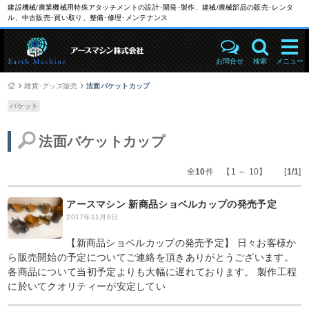
建設機械/農業機械用特殊アタッチメントの設計･開発･製作、建械/農械部品の販売･レンタ
ル、中古販売･買い取り、整備･修理･メンテナンス
お問合せ
検索
メニュー
雑貨･グッズ販売
法面バケットカップ
バケット
法面バケットカップ
全
10
件 【1 ～ 10】 [
1/1
]
アースマシン 新商品ショベルカップの発売予定
2017年11月8日
【新商品ショベルカップの発売予定】 日々お客様か
ら販売開始の予定についてご連絡を頂きありがとうございます。
各商品について当初予定よりも大幅に遅れております。 製作工程
に於いてクオリティーが安定してい