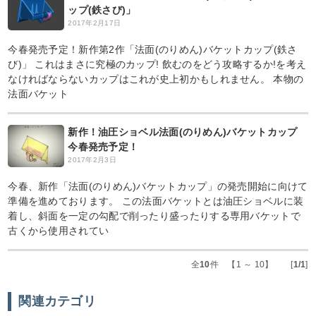
ップ(鉄さび)」
2017年2月17日
今春発売予定！新作第2作「法面(のりめん)バケットカップ(鉄さ
び)」 これはまさに究極のカップ! 飲むのをどう攻略するか!を考え
なければならないカップはこれが史上初かもしれません。 本物の
法面バケット
新作！油圧ショベル法面(のりめん)バケットカップ
今春発売予定！
2017年2月3日
今春、新作「法面(のりめん)バケットカップ」の発売開始に向けて
準備を進めております。 この法面バケットとは油圧ショベルに装
着し、斜面を一定の勾配で削ったり盛ったりする専用バケットで
古くから使用されてい
全
10
件 【1 ～ 10】 [
1/1
]
関連カテゴリ