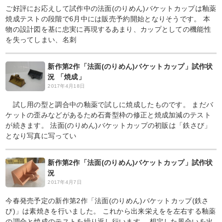
ご好評にお応えして試作中の法面(のりめん)バケットカップは釉薬
焼成テストの段階で6月中には販売予約開始となりそうです。 本
物の設計図を基に忠実に再現するあまり、カップとしての機能性
を失ってしまい、名刺
新作第2作「法面(のりめん)バケットカップ」試作状
況 「焼成」
2017年4月18日
試し用の型と調合中の釉薬で試しに焼成したものです。 まだバ
ケットの歪みなどがあるため石膏型枠の修正と焼成加減のテスト
が続きます。 法面(のりめん)バケットカップの初販は「鉄さび」
となり写真に写ってい
新作第2作「法面(のりめん)バケットカップ」試作状
況
2017年4月7日
今春発売予定の新作第2作「法面(のりめん)バケットカップ(鉄さ
び)」は素焼きを行いました。 これから出来栄えをを左右する釉薬
の調合と焼成のテストを繰り返し行います。 想定した風合いを出