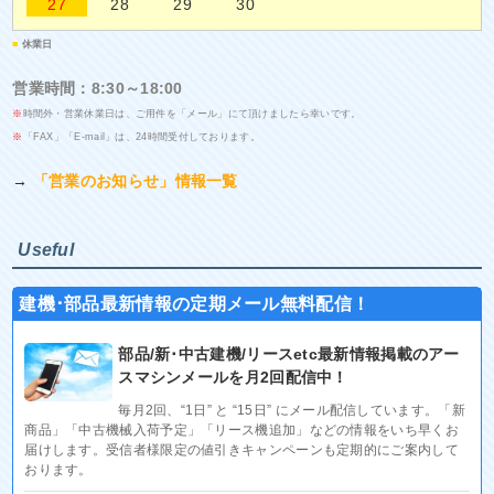
27
28
29
30
■
休業日
営業時間：8:30～18:00
※
時間外・営業休業日は、ご用件を「メール」にて頂けましたら幸いです。
※
「FAX」「E-mail」は、24時間受付しております。
→
「営業のお知らせ」情報一覧
Useful
建機･部品最新情報の定期メール無料配信！
部品/新･中古建機/リースetc最新情報掲載のアー
スマシンメールを月2回配信中！
毎月2回、“1日” と “15日” にメール配信しています。「新
商品」「中古機械入荷予定」「リース機追加」などの情報をいち早くお
届けします。受信者様限定の値引きキャンペーンも定期的にご案内して
おります。