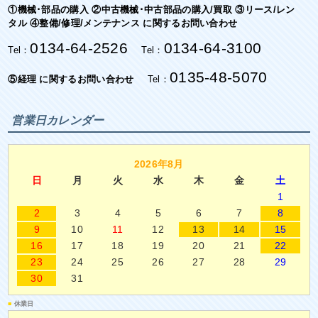
①機械･部品の購入 ②中古機械･中古部品の購入/買取 ③リース/レン
タル ④整備/修理/メンテナンス に関するお問い合わせ
0134-64-2526
0134-64-3100
Tel：
Tel：
0135-48-5070
⑤経理 に関するお問い合わせ
Tel：
営業日カレンダー
2026年8月
日
月
火
水
木
金
土
1
2
3
4
5
6
7
8
9
10
11
12
13
14
15
16
17
18
19
20
21
22
23
24
25
26
27
28
29
30
31
■
休業日