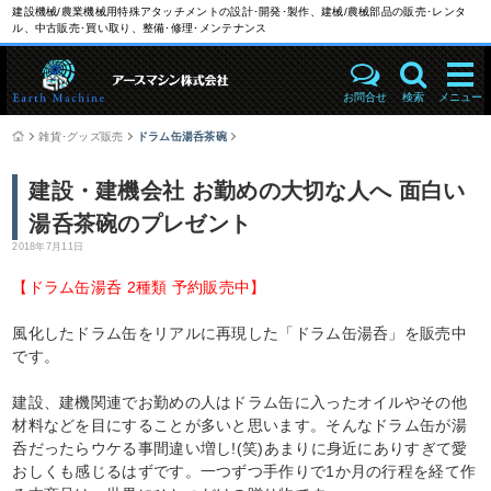
建設機械/農業機械用特殊アタッチメントの設計･開発･製作、建械/農械部品の販売･レンタ
ル、中古販売･買い取り、整備･修理･メンテナンス
お問合せ
検索
メニュー
雑貨･グッズ販売
ドラム缶湯呑茶碗
建設・建機会社 お勤めの大切な人へ 面白い
湯呑茶碗のプレゼント
2018年7月11日
【ドラム缶湯呑 2種類 予約販売中】
風化したドラム缶をリアルに再現した「ドラム缶湯呑」を販売中
です。
建設、建機関連でお勤めの人はドラム缶に入ったオイルやその他
材料などを目にすることが多いと思います。そんなドラム缶が湯
呑だったらウケる事間違い増し!(笑)あまりに身近にありすぎて愛
おしくも感じるはずです。一つずつ手作りで1か月の行程を経て作