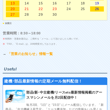
13
14
15
16
17
18
19
20
21
22
23
24
25
26
27
28
29
30
■
休業日
営業時間：8:30～18:00
※
時間外・営業休業日は、ご用件を「メール」にて頂けましたら幸いです。
※
「FAX」「E-mail」は、24時間受付しております。
→
「営業のお知らせ」情報一覧
Useful
建機･部品最新情報の定期メール無料配信！
部品/新･中古建機/リースetc最新情報掲載のアー
スマシンメールを月2回配信中！
毎月2回、“1日” と “15日” にメール配信しています。「新
商品」「中古機械入荷予定」「リース機追加」などの情報をいち早くお