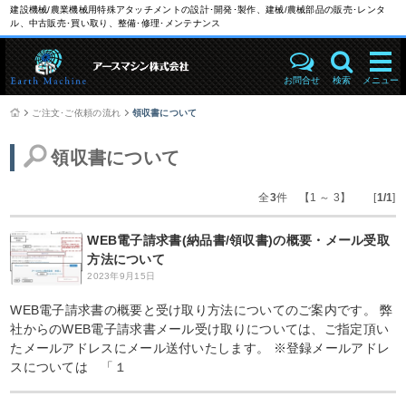
建設機械/農業機械用特殊アタッチメントの設計･開発･製作、建械/農械部品の販売･レンタ
ル、中古販売･買い取り、整備･修理･メンテナンス
お問合せ
検索
メニュー
ご注文･ご依頼の流れ
領収書について
領収書について
全
3
件 【1 ～ 3】 [
1/1
]
WEB電子請求書(納品書/領収書)の概要・メール受取
方法について
2023年9月15日
WEB電子請求書の概要と受け取り方法についてのご案内です。 弊
社からのWEB電子請求書メール受け取りについては、ご指定頂い
たメールアドレスにメール送付いたします。 ※登録メールアドレ
スについては 「１