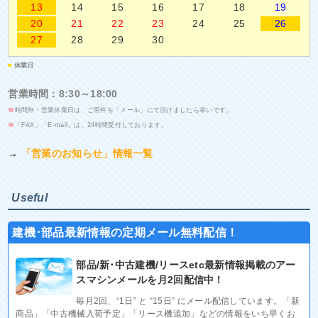
13
14
15
16
17
18
19
20
21
22
23
24
25
26
27
28
29
30
■
休業日
営業時間：8:30～18:00
※
時間外・営業休業日は、ご用件を「メール」にて頂けましたら幸いです。
※
「FAX」「E-mail」は、24時間受付しております。
→
「営業のお知らせ」情報一覧
Useful
建機･部品最新情報の定期メール無料配信！
部品/新･中古建機/リースetc最新情報掲載のアー
スマシンメールを月2回配信中！
毎月2回、“1日” と “15日” にメール配信しています。「新
商品」「中古機械入荷予定」「リース機追加」などの情報をいち早くお