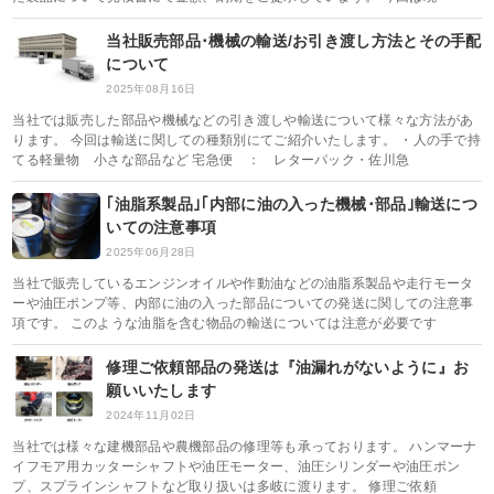
当社販売部品･機械の輸送/お引き渡し方法とその手配
について
2025年08月16日
当社では販売した部品や機械などの引き渡しや輸送について様々な方法があ
ります。 今回は輸送に関しての種類別にてご紹介いたします。 ・人の手で持
てる軽量物 小さな部品など 宅急便 ： レターパック・佐川急
｢油脂系製品｣｢内部に油の入った機械･部品｣輸送につ
いての注意事項
2025年06月28日
当社で販売しているエンジンオイルや作動油などの油脂系製品や走行モータ
ーや油圧ポンプ等、内部に油の入った部品についての発送に関しての注意事
項です。 このような油脂を含む物品の輸送については注意が必要です
修理ご依頼部品の発送は『油漏れがないように』お
願いいたします
2024年11月02日
当社では様々な建機部品や農機部品の修理等も承っております。 ハンマーナ
イフモア用カッターシャフトや油圧モーター、油圧シリンダーや油圧ポン
プ、スプラインシャフトなど取り扱いは多岐に渡ります。 修理ご依頼