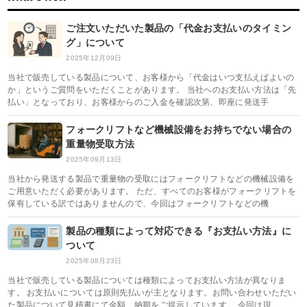
ご注文いただいた製品の「代金お支払いのタイミン
グ」について
2025年12月09日
当社で販売している製品について、お客様から「代金はいつ支払えばよいの
か」というご質問をいただくことがあります。 当社へのお支払い方法は「先
払い」となっており、お客様からのご入金を確認次第、即座に発送手
フォークリフトなど機械設備をお持ちでない場合の
重量物受取方法
2025年09月13日
当社から発送する製品で重量物の受取にはフォークリフトなどの機械設備を
ご用意いただく必要があります。 ただ、すべてのお客様がフォークリフトを
保有している訳ではありませんので、今回はフォークリフトなどの機
製品の種類によって対応できる『お支払い方法』に
ついて
2025年08月23日
当社で販売している製品については種類によってお支払い方法が異なりま
す。 お支払いについては原則先払いが主となります。お問い合わせいただい
た製品について見積書にて金額、納期をご提示しています。 今回は現