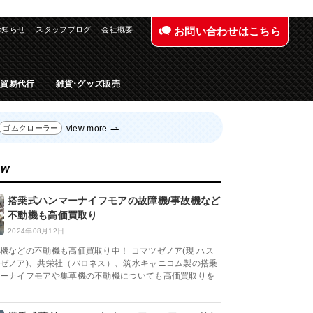
お知らせ
スタッフブログ
会社概要
お問い合わせはこちら
入貿易代行
雑貨･グッズ販売
view more
ゴムクローラー
ew
搭乗式ハンマーナイフモアの故障機/事故機など
不動機も高価買取り
2024年08月12日
機などの不動機も高価買取り中！ コマツゼノア(現 ハス
ゼノア)、共栄社（バロネス）、筑水キャニコム製の搭乗
ーナイフモアや集草機の不動機についても高価買取りを