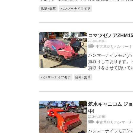
除草･集草
ハンマーナイフモア
コマツゼノアZHM151
2018年1月8日
中古草刈りハンマーナ
ハンマーナイフモア(ハン
買取りしております。 
買取りをさせて頂いて
ハンマーナイフモア
除草･集草
筑水キャニコム ジョー
中!
2018年1月8日
中古草刈りハンマーナ
ハンマーナイフモア(ハン