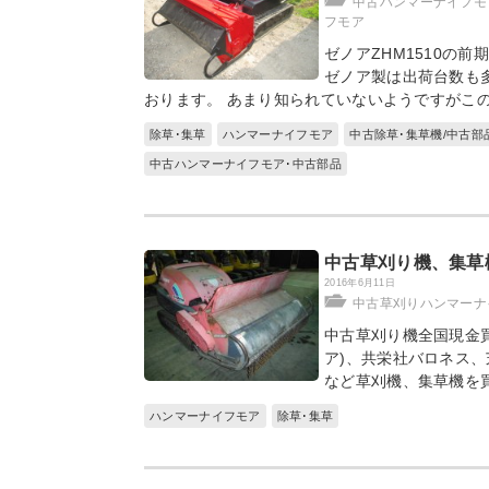
中古ハンマーナイフモ
フモア
ゼノアZHM1510の
ゼノア製は出荷台数も
おります。 あまり知られていないようですがこのZ
除草･集草
ハンマーナイフモア
中古除草･集草機/中古部
中古ハンマーナイフモア･中古部品
中古草刈り機、集草
2016年6月11日
中古草刈りハンマーナ
中古草刈り機全国現金買
ア)、共栄社バロネス、
など草刈機、集草機を買
ハンマーナイフモア
除草･集草