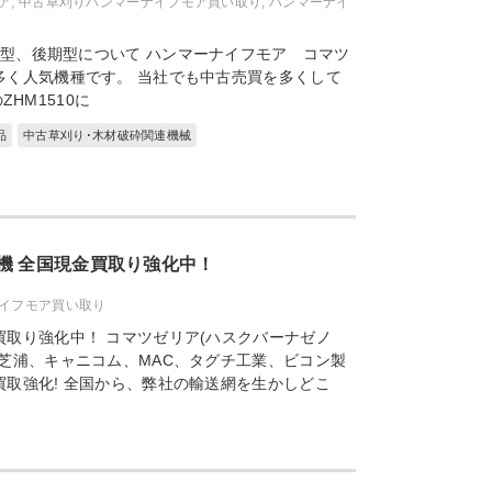
ア
,
中古草刈りハンマーナイフモア買い取り
,
ハンマーナイ
前期型、後期型について ハンマーナイフモア コマツ
多く人気機種です。 当社でも中古売買を多くして
HM1510に
品
中古草刈り･木材破砕関連機械
機 全国現金買取り強化中！
イフモア買い取り
取り強化中！ コマツゼリア(ハスクバーナゼノ
芝浦、キャニコム、MAC、タグチ工業、ビコン製
取強化! 全国から、弊社の輸送網を生かしどこ