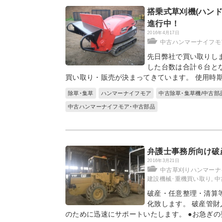
搭乗式草刈機(ハン
進行中！
2016年4月17日
中古ハンマーナイフモ
先日弊社で買い取りし
した台数は合計６台と
買い取り・販売が決まってきています。 使用時
除草･集草
ハンマーナイフモア
中古除草･集草機/中古部
中古ハンマーナイフモア･中古部品
弁護士事務所向け破
2016年3月21日
中古草刈りハンマーナ
建設機械･重機買い取り
,
中
破産・任意整理・清算
化致します。 破産管財
のために迅速にサポートいたします。 ●お急ぎ