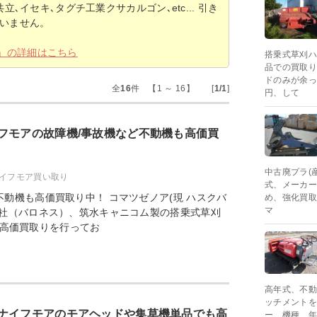
立､イセキ､タグチ工業クサカルゴン､etc... 引き
いません。
」の詳細はこちら
搭乗式草刈ハ
品での買取り
ドのみが余っ
全
16
件 【1 ～ 16】 [
1/1
]
円、して
フモアの故障機/事故機など不動機も高価買
中古廃プラ(
イフモア買い取り
式、メーカー
動機も高価買取り中！ コマツゼノア(現 ハスクバ
め、強化買取
マ
栄社（バロネス）、筑水キャニコム製の搭乗式草刈
高価買取りを行ってお
高年式、不動
ッチメントを
ナイフモアのモアヘッドや集草機単品でも高
ー、機種、年