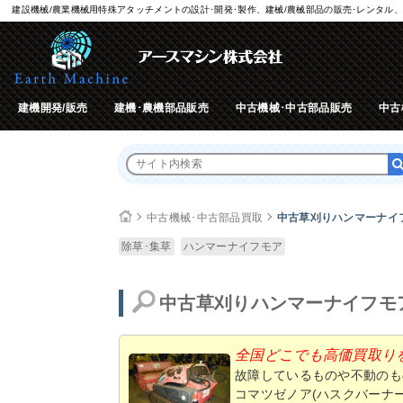
建設機械/農業機械用特殊アタッチメントの設計･開発･製作、建械/農械部品の販売･レンタル、
建機開発/販売
建機･農機部品販売
中古機械･中古部品販売
中古
中古機械･中古部品買取
中古草刈りハンマーナイ
除草･集草
ハンマーナイフモア
中古草刈りハンマーナイフモ
全国どこでも高価買取り
故障しているものや不動のも
コマツゼノア(ハスクバーナー