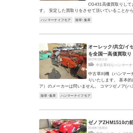
CG431高価買取りし
す。 安定した買取りをさせて頂いていることか
ハンマーナイフモア
除草･集草
オーレック/共立/イ
を全国一高価買取り
2017年2月11日
中古草刈りハンマーナ
中古草刈機（ハンマー
りいたします。 基本
ア）のメーカーは問いません。 コマツゼノア(ハ
除草･集草
ハンマーナイフモア
ゼノアZHM1510
2016年7月28日