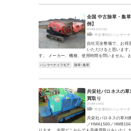
全国 中古除草・集
例】
2018年10月19日
中古草刈りハンマーナ
自社完全整備で、お得
いただけると思います
す。 メーカー、機種、使用時間を問いません。
ハンマーナイフモア
除草･集草
共栄社バロネスの草刈機
買取り
2018年1月9日
中古草刈りハンマーナ
共栄社バロネスの草刈機
／HMA1560／HMB1
ります。 全国どこからでも高価買取りをいたし