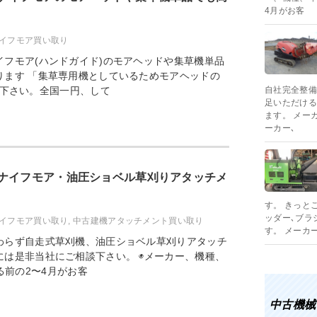
4月がお客
イフモア買い取り
イフモア(ハンドガイド)のモアヘッドや集草機単品
ります 「集草専用機としているためモアヘッドの
下さい。全国一円、して
自社完全整備
足いただける
ます。 メー
ーカー､
ナイフモア・油圧ショベル草刈りアタッチメ
す。 きっと
ッダー､ブラ
イフモア買い取り
,
中古建機アタッチメント買い取り
す。 メーカ
わらず自走式草刈機、油圧ショベル草刈りアタッチ
には是非当社にご相談下さい。 ◉メーカー、機種、
る前の2〜4月がお客
中古機械