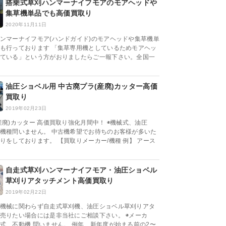
搭乗式草刈ハンマーナイフモアのモアヘッドや
集草機単品でも高価買取り
2020年11月11日
ンマーナイフモア(ハンドガイド)のモアヘッドや集草機単
も行っております 「集草専用機としているためモアヘッ
ている」という方がおりましたらご一報下さい。全国一
油圧ショベル用 中古廃プラ(産廃)カッター高価
買取り
2019年02月23日
産廃)カッター 高価買取り強化月間中！ ◉機械式、油圧
機種問いません。 中古機希望でお待ちのお客様が多いた
りをしております。 【買取りメーカー/機種 例】 アース
自走式草刈ハンマーナイフモア・油圧ショベル
草刈りアタッチメント高価買取り
2019年02月22日
機械に関わらず自走式草刈機、油圧ショベル草刈りアタ
売りたい場合には是非当社にご相談下さい。 ◉メーカ
式、不動機 問いません。 例年、新年度が始まる前の2〜