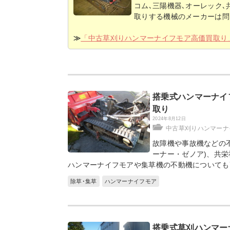
コム､三陽機器､オーレック､共
取りする機械のメーカーは問
≫
「中古草刈りハンマーナイフモア高価買取り
搭乗式ハンマーナイ
取り
2024年8月12日
中古草刈りハンマーナ
故障機や事故機などの不
ーナー・ゼノア)、共
ハンマーナイフモアや集草機の不動機についても
除草･集草
ハンマーナイフモア
搭乗式草刈ハンマー