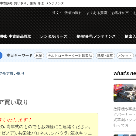
中古販売･買い取り、整備･修理･メンテナンス
ご注文･ご依頼の流れ
よくある質問
お客様の声
機械･中古部品買取
レンタル/リース
整備/修理/メンテナンス
輸出
注目キーワード
林業
チルトローテーター対応製品
除草･集草
バケット
what's n
フモア買い取り
ア買い取り
故障機や事故
クバーナー・
をいたします！
式草刈ハンマ
行ってお
の､高年式のものでもお気軽にご連絡ください。
ゼノア)､共栄社バロネス､シバウラ､筑水キャニ