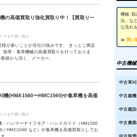
機械･
草機の高価買取り強化買取り中！【買取り一
法」な
な流れ
イフモア買い取り
≫
買い
意様が多いことが当社の強みです。 きっとご満足
。 除草・集草機械の高価買取りを行っておりま
お客様から頂く、メーカー､
中古機械
中古草刈
(HMA1560〜HMC1560)や集草機を高価
中古建機
中古建設
イフモア買い取り
中古農業
・ハンマーナイフモア・ハンドガイド（HM1550
560／HMC1560 など）や集草機を高価買取りしてお
ます
中古除雪