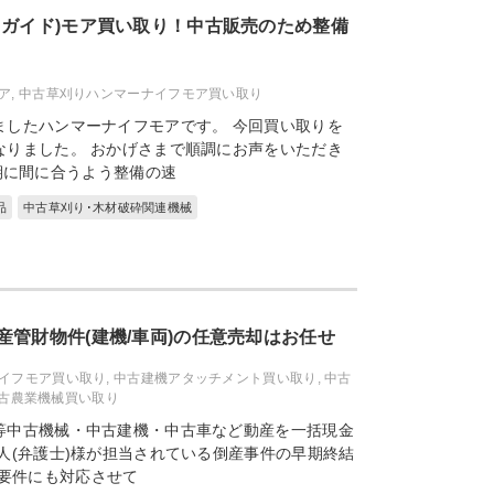
ドガイド)モア買い取り！中古販売のため整備
ア
,
中古草刈りハンマーナイフモア買い取り
ましたハンマーナイフモアです。 今回買い取りを
なりました。 おかげさまで順調にお声をいただき
期に間に合うよう整備の速
品
中古草刈り･木材破砕関連機械
産管財物件(建機/車両)の任意売却はお任せ
イフモア買い取り
,
中古建機アタッチメント買い取り
,
中古
古農業機械買い取り
等中古機械・中古建機・中古車など動産を一括現金
人(弁護士)様が担当されている倒産事件の早期終結
の要件にも対応させて