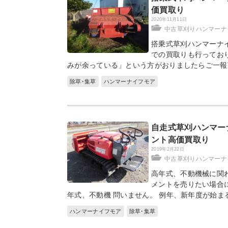
価買取り
2020年11月11日
中古草刈りハンマーナ
搭乗式草刈ハンマーナ
での買取りも行ってお
みが余っている」という方がおりましたらご一報
除草･集草
ハンマーナイフモア
自走式草刈ハンマー
ント高価買取り
2019年2月22日
中古草刈りハンマーナ
高年式、不動機械に関
メントを売りたい場合
年式、不動機 問いません。 例年、新年度が始ま
ハンマーナイフモア
除草･集草