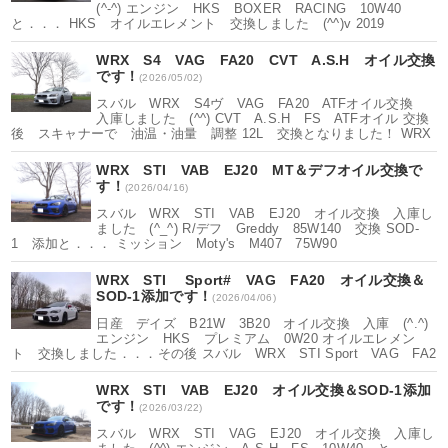
(^-^) エンジン HKS BOXER RACING 10W40
と．．． HKS オイルエレメント 交換しました (^^)v 2019
WRX S4 VAG FA20 CVT A.S.H オイル交換
です！
(2026/05/02)
スバル WRX S4ヴ VAG FA20 ATFオイル交換
入庫しました (^^) CVT A.S.H FS ATFオイル 交換
後 スキャナーで 油温・油量 調整 12L 交換となりました！ WRX
WRX STI VAB EJ20 MT＆デフオイル交換で
す！
(2026/04/16)
スバル WRX STI VAB EJ20 オイル交換 入庫し
ました (^_^) R/デフ Greddy 85W140 交換 SOD-
1 添加と．．． ミッション Moty's M407 75W90
WRX STI Sport# VAG FA20 オイル交換＆
SOD-1添加です！
(2026/04/06)
日産 デイズ B21W 3B20 オイル交換 入庫 (^.^)
エンジン HKS プレミアム 0W20 オイルエレメン
ト 交換しました．．．その後 スバル WRX STI Sport VAG FA2
WRX STI VAB EJ20 オイル交換＆SOD-1添加
です！
(2026/03/22)
スバル WRX STI VAG EJ20 オイル交換 入庫し