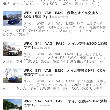
ました (^^) エンジン A.S.H FS 10W40 と．．．
HKS オイルエレメント 交換 SOD-1 300㏄ 添加しました (
WRX STI VAB EJ20 点険とオイル交換＆
SOD-1添加です！
(2026/02/07)
スバル WRX STI VAB EJ20 昨年 エクテック
の．．． 最終 現車bセッティング 終了！ 最後の取付
パーツ A-PIT 取付が終わり．．． 納車になってましたが．．．ブ
ログアップ忘れて
WRX S4# VAG FA20 オイル交換＆SOD-1添加
です！
(2025/11/13)
スバル WRX S4 VAG FA20 来店いたしました
(^_^) エンジン A.S.H FS 5W40 HKS オイルエレ
メント 交換 SOD-1 300㏄ 添加です！ 急な来店でしたが た
WRX STI VAB EJ20 オイル交換＆HPI COA
添加です
(2025/10/25)
スバル WRX STI VAB EJ20 オイル交換 入庫し
ました (^｡^) ミッションのドレン2個からオイルを抜
き．．． Moty's ギヤ 75W90 交換 HPI COA 添加 リヤデフ
G
WRX S4# VAG FA20 オイル交換＆SOD-1添加
です！
(2025/06/26)