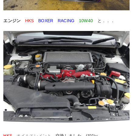
エンジン
HKS
BOXER RACING
10W40
と．．．
HKS
オイルエレメント
交換しました (*^^)v