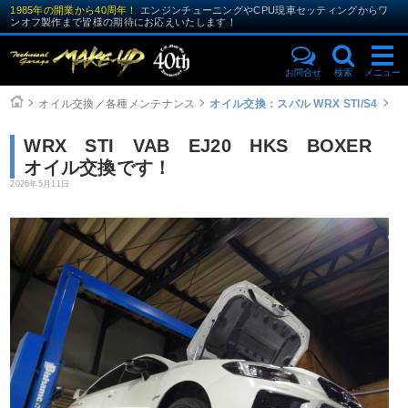
1985年の開業から40周年！
エンジンチューニングやCPU現車セッティングからワ
ンオフ製作まで皆様の期待にお応えいたします！
お問合せ
検索
メニュー
オイル交換／各種メンテナンス
オイル交換：スバル WRX STI/S4
WRX STI VAB EJ20 HKS BOXER
オイル交換です！
2026年5月11日