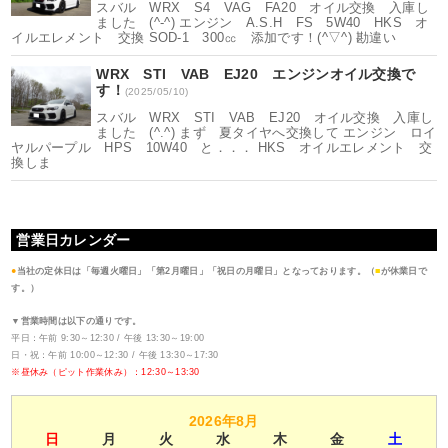
スバル WRX S4 VAG FA20 オイル交換 入庫し
ました (^-^) エンジン A.S.H FS 5W40 HKS オ
イルエレメント 交換 SOD-1 300㏄ 添加です！(^▽^) 勘違い
WRX STI VAB EJ20 エンジンオイル交換で
す！
(2025/05/10)
スバル WRX STI VAB EJ20 オイル交換 入庫し
ました (^.^) まず 夏タイヤへ交換して エンジン ロイ
ヤルパープル HPS 10W40 と．．． HKS オイルエレメント 交
換しま
営業日カレンダー
●
当社の定休日は「毎週火曜日」「第2月曜日」「祝日の月曜日」となっております。（
■
が休業日で
す。）
▼営業時間は以下の通りです。
平日：午前 9:30～12:30 / 午後 13:30～19:00
日・祝：午前 10:00～12:30 / 午後 13:30～17:30
※昼休み（ピット作業休み）：12:30～13:30
2026年8月
日
月
火
水
木
金
土