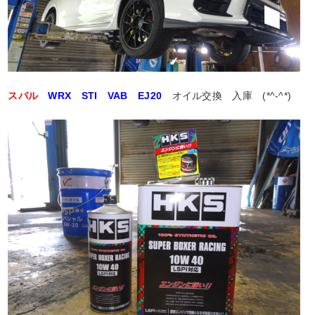
スバル
WRX STI VAB EJ20
オイル交換 入庫 (*^-^*)