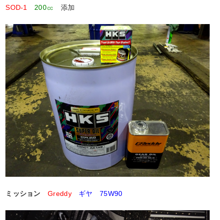
SOD-1
200㏄
添加
ミッション
Greddy
ギヤ 75W90