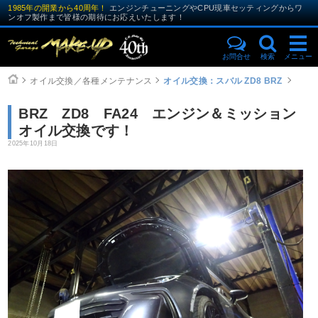
1985年の開業から40周年！
エンジンチューニングやCPU現車セッティングからワ
ンオフ製作まで皆様の期待にお応えいたします！
お問合せ
検索
メニュー
オイル交換／各種メンテナンス
オイル交換：スバル ZD8 BRZ
BRZ ZD8 FA24 エンジン＆ミッション
オイル交換です！
2025年10月18日