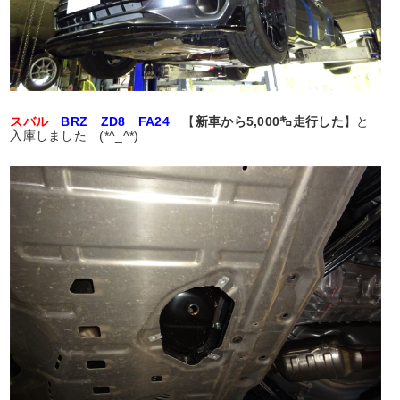
スバル
BRZ ZD8 FA24
【
新車から5,000㌔走行した
】と
入庫しました (*^_^*)