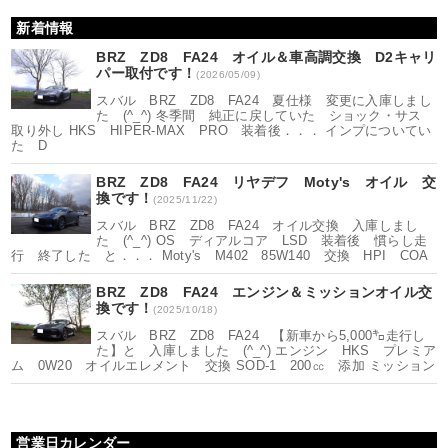
新着情報
BRZ ZD8 FA24 オイル＆車高調交換 D2キャリ
パー取付です！
(2026/05/09)
スバル BRZ ZD8 FA24 夏仕様 変更に入庫しまし
た (^_^) 冬季間 純正に戻していた ショック・サス
取り外し HKS HIPER-MAX PRO 装着後．．． インプについてい
た D
BRZ ZD8 FA24 リヤデフ Moty's オイル 交
換です！
(2025/11/22)
スバル BRZ ZD8 FA24 オイル交換 入庫しまし
た (^_^) OS ディアルコア LSD 装着後 慣らし走
行 終了した と．．． Moty's M402 85W140 交換 HPI COA
BRZ ZD8 FA24 エンジン＆ミッションオイル交
換です！
(2025/10/18)
スバル BRZ ZD8 FA24 【新車から5,000㌔走行し
た】と 入庫しました (^_^) エンジン HKS プレミア
ム 0W20 オイルエレメント 交換 SOD-1 200㏄ 添加 ミッション
営業日カレンダー