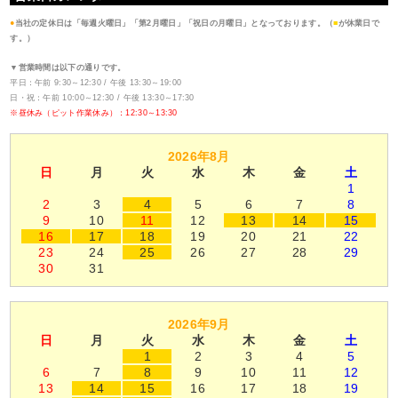
●
当社の定休日は「毎週火曜日」「第2月曜日」「祝日の月曜日」となっております。（
■
が休業日で
す。）
▼営業時間は以下の通りです。
平日：午前 9:30～12:30 / 午後 13:30～19:00
日・祝：午前 10:00～12:30 / 午後 13:30～17:30
※昼休み（ピット作業休み）：12:30～13:30
2026年8月
日
月
火
水
木
金
土
1
2
3
4
5
6
7
8
9
10
11
12
13
14
15
16
17
18
19
20
21
22
23
24
25
26
27
28
29
30
31
2026年9月
日
月
火
水
木
金
土
1
2
3
4
5
6
7
8
9
10
11
12
13
14
15
16
17
18
19