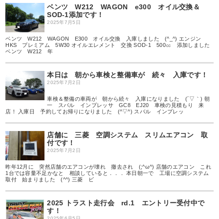
ベンツ W212 WAGON e300 オイル交換＆
SOD-1添加です！
2025年7月5日
ベンツ W212 WAGON E300 オイル交換 入庫しました (^_^) エンジン
HKS プレミアム 5W30 オイルエレメント 交換 SOD-1 500㏄ 添加しました
ベンツ W212 年
本日は 朝から車検と整備車が 続々 入庫です！
2025年7月2日
車検＆整備の車両が 朝から続々 入庫になりました (´▽｀) 朝
一 スバル インプレッサ GC8 EJ20 車検の見積もり 来
店！ 入庫日 予約してお帰りになりました (^▽^) スバル インプレッ
店舗に 三菱 空調システム スリムエアコン 取
付です！
2025年7月2日
昨年12月に 突然店舗のエアコンが壊れ 撤去され (;^ω^) 店舗のエアコン これ
1台では容量不足かなと 相談していると．．． 本日朝一で 工場に空調システム
取付 始まりました (^^) 三菱 ビ
2025 トラスト走行会 rd.1 エントリー受付中で
す！
2025年6月5日