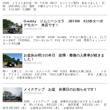
2025' トラスト走行会 IN T.S.W RD.2 エントリー受付 始まりました！ 日
時 10月26日（日） 場所 十勝スピードウェイ クラブマンコース エントリー
代 ￥11,000 入場料 別
Greddy ジムニーシエラ JB74W K15Bターボ
デモカー 来店です！
2025年9月17日
スズキ ジムニーシエラ JB74W K15B Greddy デモカー来店しました (^｡^)
ターボKIT TF035HL ブローオバルブ FV2 Rプラグ LK8 専用ウォッシャー
タンク ECU書
お盆休み明けの本日 故障・整備の入庫車が続きま
した！
2025年8月18日
朝一 入庫した スバル エクシーガ YA5 EJ20 車検の入庫に続き．．． トヨ
タ アリスト JZA161 2JZ-GTE 7月の入庫予定が遅れて．．． 本日 入庫にな
りました 大変名作業なので完
メイクアップ お盆 休業日のお知らせです！
2025年8月10日
2025 メイクアップ お盆 休業日のお知らせです もうお盆で
す 早いですね 8月11日（月） 祝日営業 8月12日（火） 定
休日 8月13日（水） お盆休み 8月14日（木） お盆休み 8月15