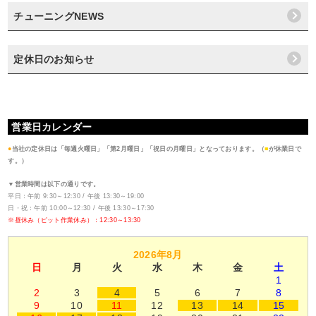
チューニングNEWS
定休日のお知らせ
営業日カレンダー
●
当社の定休日は「毎週火曜日」「第2月曜日」「祝日の月曜日」となっております。（
■
が休業日で
す。）
▼営業時間は以下の通りです。
平日：午前 9:30～12:30 / 午後 13:30～19:00
日・祝：午前 10:00～12:30 / 午後 13:30～17:30
※昼休み（ピット作業休み）：12:30～13:30
2026年8月
日
月
火
水
木
金
土
1
2
3
4
5
6
7
8
9
10
11
12
13
14
15