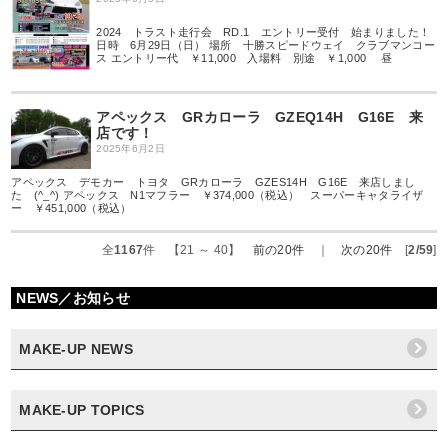
2024 トラスト走行会 RD.1 エントリー受付 始まりました！
日時 6月29日（日） 場所 十勝スピードウェイ クラブマンコー
ス エントリー代 ￥11,000 入場料 別途 ￥1,000 昼
アペックス GRカローラ GZEQ14H G16E 来
店です！
2025年6月2日
アペックス デモカー トヨタ GRカローラ GZES14H G16E 来店しまし
た (^_^) アペックス N1マフラー ￥374,000（税込） スーパーキャタライザ
ー ￥451,000（税込）
全
1167
件 【21 ～ 40】
前の20件
｜
次の20件
[
2/59
]
NEWS／お知らせ
MAKE-UP NEWS
MAKE-UP TOPICS