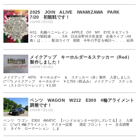
2025 JOIN ALIVE IWAMIZAWA PARK
7/20 初観戦です！
2025年7月20日
4/11 札幌ペニーレイン APPLE OF MY EYE ネモフィラ
ライヴ観戦後．．． 5/6 日比谷野外大音楽堂 全曲ライブ（48
曲）は．．． 配信ライヴ 視聴 今年の予定を検討へ．．． 結局
メイクアップ キーホルダー＆ステッカー（Red）
製作しました！
2025年7月18日
メイクアップ 40Th キーホルダー ＆ ステッカー（赤）製作 入荷しました
(^▽^) メイクアップ キーホルダー ￥2,750（税込み） メイクアップ ステッカ
ー（ストロベリーレッド）￥2,00
ベンツ WAGON W212 E300 4輪アライメント
調整です！
2025年7月12日
ベンツ ワゴン E300 4MATIC 【ハンドルセンターが少しズレてる】と 入庫
に (;^ω^) 4輪アライメント テスター設置 測定 フロント トー 左右調整
と タイヤ ローテーション しま