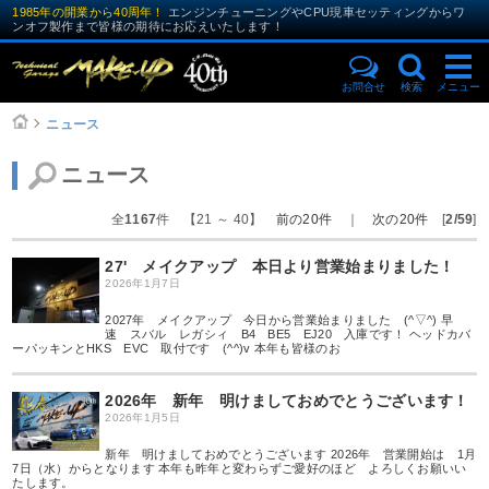
1985年の開業から40周年！
エンジンチューニングやCPU現車セッティングからワ
ンオフ製作まで皆様の期待にお応えいたします！
お問合せ
検索
メニュー
ニュース
ニュース
全
1167
件 【21 ～ 40】
前の20件
｜
次の20件
[
2/59
]
27' メイクアップ 本日より営業始まりました！
2026年1月7日
2027年 メイクアップ 今日から営業始まりました (^▽^) 早
速 スバル レガシィ B4 BE5 EJ20 入庫です！ ヘッドカバ
ーパッキンとHKS EVC 取付です (^^)v 本年も皆様のお
2026年 新年 明けましておめでとうございます！
2026年1月5日
新年 明けましておめでとうございます 2026年 営業開始は 1月
7日（水）からとなります 本年も昨年と変わらずご愛好のほど よろしくお願いい
たします。