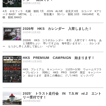
2025年12月5日
4月 ネモフィラ 札幌 観戦 7月 JOIN ALIVE 岩見沢 8月 ヨコハマ Kアリ
ーナ BABY METAL と．．． 聖飢魔Ⅱ 対バン 観戦 10月 HAGANE 札
幌 観戦 BAND
2026年 HKS カレンダー 入荷しました！
2025年12月3日
2026年 HKS コラボカレンダー 本日 入荷です！ 今年も あ
と3週間ちょい 早いですよね 毎年思いますが．．． カレンダ
ー もう少し早く入荷して欲しい ヽ(^o^)丿
HKS PREMIUM CAMPAIGN 始まります！
2025年11月20日
HKS プレミアム キャンペーン 11/25〜1/30 ウォームマフラ
ープレゼント 同時に HKS PRO SHOP 限定 キャンペー
ン 始まります 是非この機会に (^｡^) HKS ビックパワ
2025’ トラスト走行会 IN T.S.W rd.2 エント
リー受付です！
2025年9月29日