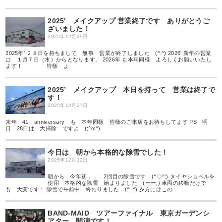
2025' メイクアップ 営業終了です ありがとうご
ざいました！
2025年12月29日
2025年' ２８日を持ちまして 無事 営業が終了しました (^.^) 2026' 新年の営業
は １月７日（水）からとなります。 2026年 も本年同様 よろしくお願いいたし
ます！ 皆様 よ
2025’ メイクアップ 本日を持って 営業は終了で
す！
2025年12月27日
来年 41 anniversary も 本年同様 皆様のご来店をお待ちしてます PS 明
日 28日は 大掃除 ですよ (;^ω^)
今日は 朝から本格的な除雪でした！
2025年12月12日
朝から 今年初．．．2回目の除雪です (^◇^;) タイヤショベルを
使用 本格的な除雪 始まりました (ーー;) 車両の移動だけで
も 大変です！ 除雪で午前中 終わりました (^_^) 夕方にはこの
BAND-MAID ツアーファイナル 東京ガーデンシ
アター 開演です！