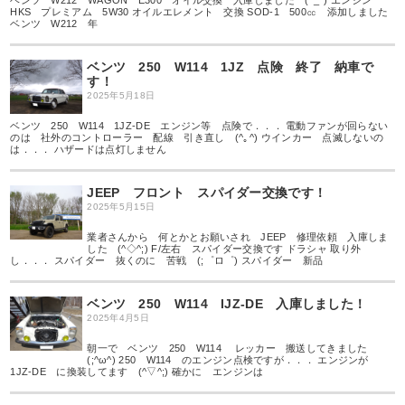
ベンツ W212 WAGON E300 オイル交換 入庫しました (^_^) エンジン
HKS プレミアム 5W30 オイルエレメント 交換 SOD-1 500㏄ 添加しました
ベンツ W212 年
ベンツ 250 W114 1JZ 点険 終了 納車で
す！
2025年5月18日
ベンツ 250 W114 1JZ-DE エンジン等 点険で．．． 電動ファンが回らない
のは 社外のコントローラー 配線 引き直し (^｡^) ウインカー 点滅しないの
は．．． ハザードは点灯しません
JEEP フロント スパイダー交換です！
2025年5月15日
業者さんから 何とかとお願いされ JEEP 修理依頼 入庫しま
した (^◇^;) F/左右 スパイダー交換です ドラシャ 取り外
し．．． スパイダー 抜くのに 苦戦 (;゜ロ゜) スパイダー 新品
ベンツ 250 W114 IJZ-DE 入庫しました！
2025年4月5日
朝一で ベンツ 250 W114 レッカー 搬送してきました
(;^ω^) 250 W114 のエンジン点検ですが．．． エンジンが
1JZ-DE に換装してます (^▽^;) 確かに エンジンは