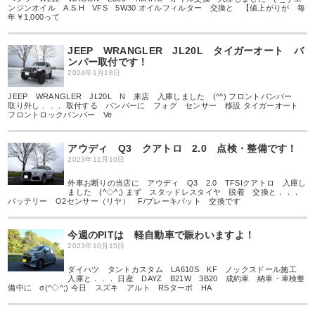
ンジンオイル A.S.H VFS 5W30 オイルフィルター 交換と 【値上がりが 毎
年￥1,000って
JEEP WRANGLER JL20L タイガーオート バ
ンパー取付です！
2024年1月18日
JEEP WRANGLER JL20L N 来店 入庫しました (^^) フロントバンパー
取り外し．．． 取付する バンパーに フォグ センサー 移設 タイガーオート
フロントロックバンパー Ve
アウディ Q3 クアトロ 2.0 点検・整備です！
2023年11月10日
外車お断りの当店に アウディ Q3 2.0 TFSIクアトロ 入庫し
ました (^◇^;) まず スタッドレスタイヤ 脱着 交換と．．．
バッテリー O2センサー（リヤ） F/ブレーキパット 交換です
今週のPITは 軽自動車で賑わいますよ！
2023年10月15日
ダイハツ タントカスタム LA610S KF ノックスドール施工
入庫と．．． 日産 DAYZ B21W 3B20 成約車 納車・車検整
備中に σ(^◇^;) 今日 スズキ アルト RSターボ HA