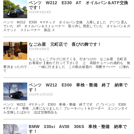
ベンツ W212 E330 AT オイルパン＆ATF交換
です！
2023年9月29日
ベンツ W212 E300 4マチック オイルパン交換 入庫しました (^◇^;) 歪ん
でいた AT オイルパン＆ストレーナー 取り外し 用意していた オイルパン＆ガ
スケット ストレーナー 新品 ス
なごみ屋 元町店で 喜びの舞です！
2023年6月8日
ちょこちょこブログに出てくる 行きつけの なごみ屋 元町店
お客様が【連れて行って下さい】 と 高額チューンの成約も 無
事決まったので．．． 一緒に行きました この飲み放題の 焼酎サーバー に憧れ
て
ベンツ W212 E300 車検・整備 終了 納車で
す！
2022年12月22日
ベンツ W212 4マチック E300 車検・整備 終了です (^_^) ベンツ E300
4マチック 車検 入庫になりました！ ブレーキパット＆ローター エンジンオイ
ル交換したばかり ほぼ交換部品も
BMW 330xi AV30 306S 車検・整備 納車で
す！