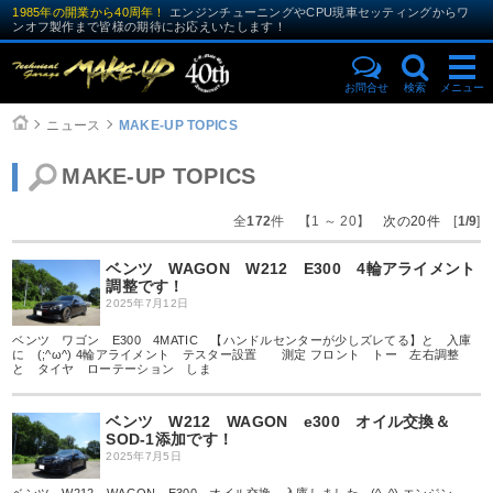
1985年の開業から40周年！
エンジンチューニングやCPU現車セッティングからワ
ンオフ製作まで皆様の期待にお応えいたします！
お問合せ
検索
メニュー
ニュース
MAKE-UP TOPICS
MAKE-UP TOPICS
全
172
件 【1 ～ 20】
次の20件
[
1/9
]
ベンツ WAGON W212 E300 4輪アライメント
調整です！
2025年7月12日
ベンツ ワゴン E300 4MATIC 【ハンドルセンターが少しズレてる】と 入庫
に (;^ω^) 4輪アライメント テスター設置 測定 フロント トー 左右調整
と タイヤ ローテーション しま
ベンツ W212 WAGON e300 オイル交換＆
SOD-1添加です！
2025年7月5日