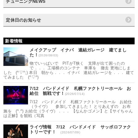
チューニングNEWS
定休日のお知らせ
新着情報
メイクアップ イナバ 連結ガレージ 建てまし
た！
(2026/08/03)
物でいっぱいで PITがT狭く 支障が出て困ったの
で．．． 工場横のコンテナ 車庫を 撤去 更地にしま
した (^▽^;) 本日 朝から．．． イナバ 連結ガレージを．．． 建て
てみました (^▽^)
7/12 バンドメイド 札幌ファクトリーホール お
給仕 観戦です！
(2026/07/14)
7/12 バンドメイド 札幌ファクトリーホール お給仕
（ライヴ） 参加してきました！ とりあえずの お布
施を (^.^) お給仕（ライヴ）．．． 【なんかゴメン】と【サイちゃん
は正解】を観戦（写真
ライヴ情報 7/12 バンドメイド サッポロファク
トリーです！
(2026/07/09)