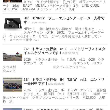
久々に ライヴ情報です (^_^) 1月 埼玉スーパーアリ
ーナ 2day BABY METAL（ベビーメタル） 2月 LINE CUBE
SHIBUYA BAND-MAID（バンド メイド） 3月
HPI BNR32 フューエルセンターゲージ 入荷で
す！
(2026/07/02)
HPIから 身に覚えのない荷物が 明けて見ると．．．
スカイライン GTR BR32 フューエルセンターゲー
ジ そういえばオーダーしてた (;^ω^) 経年劣化やよく腐食してい
て メーカー生産中止の
26' トラスト走行会 rd.1 エントリーリスト＆タ
イムスケジュールです！
(2026/06/25)
2026’ トラスト走行会 in T.S.W rd.1 6/28 クラ
ブマンコース ※エントリーリスト
クラス別 ※タイムスケジュール
☆エント
26' トラスト走行会 IN T.S.W rd.1 エントリ
ー受付中です！
(2026/05/29)
2026’ トラスト走行会 IN T.S.W エントリー受付始
まりました。 開催日 Rd.1 6月28日（日） 場所 十
勝スピードウェイ クラブマンコース エントリー代 ￥12,000 入場
料 別