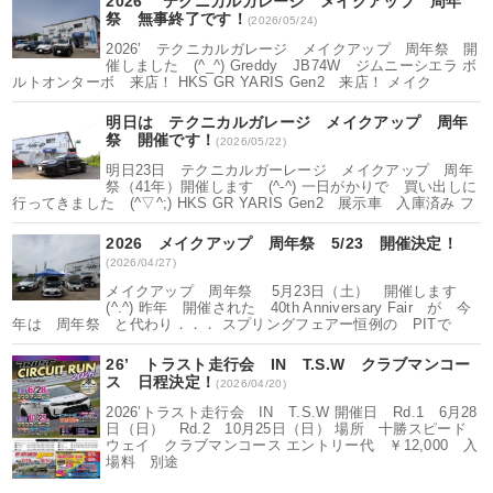
2026’ テクニカルガレージ メイクアップ 周年
祭 無事終了です！
(2026/05/24)
2026’ テクニカルガレージ メイクアップ 周年祭 開
催しました (^_^) Greddy JB74W ジムニーシエラ ボ
ルトオンターボ 来店！ HKS GR YARIS Gen2 来店！ メイク
明日は テクニカルガレージ メイクアップ 周年
祭 開催です！
(2026/05/22)
明日23日 テクニカルガーレージ メイクアップ 周年
祭（41年）開催します (^-^) 一日がかりで 買い出しに
行ってきました (^▽^;) HKS GR YARIS Gen2 展示車 入庫済み フ
2026 メイクアップ 周年祭 5/23 開催決定！
(2026/04/27)
メイクアップ 周年祭 5月23日（土） 開催します
(^.^) 昨年 開催された 40th Anniversary Fair が 今
年は 周年祭 と代わり．．． スプリングフェアー恒例の PITで
26’ トラスト走行会 IN T.S.W クラブマンコー
ス 日程決定！
(2026/04/20)
2026’トラスト走行会 IN T.S.W 開催日 Rd.1 6月28
日（日） Rd.2 10月25日（日） 場所 十勝スピード
ウェイ クラブマンコース エントリー代 ￥12,000 入
場料 別途