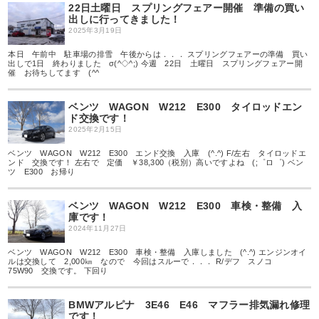
22日土曜日 スプリングフェアー開催 準備の買い
出しに行ってきました！
2025年3月19日
本日 午前中 駐車場の排雪 午後からは．．． スプリングフェアーの準備 買い
出しで1日 終わりました σ(^◇^;) 今週 22日 土曜日 スプリングフェアー開
催 お待ちしてます (^^ゞ
ベンツ WAGON W212 E300 タイロッドエン
ド交換です！
2025年2月15日
ベンツ WAGON W212 E300 エンド交換 入庫 (^.^) F/左右 タイロッドエ
ンド 交換です！ 左右で 定価 ￥38,300（税別）高いですよね (;゜ロ゜) ベン
ツ E300 お帰り
ベンツ WAGON W212 E300 車検・整備 入
庫です！
2024年11月27日
ベンツ WAGON W212 E300 車検・整備 入庫しました (^.^) エンジンオイ
ルは交換して 2,000㎞ なので 今回はスルーで．．． R/デフ スノコ
75W90 交換です。 下回り
BMWアルピナ 3E46 E46 マフラー排気漏れ修理
です！