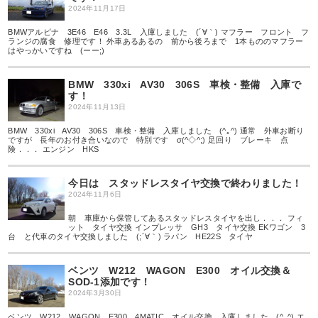
2024年11月17日
BMWアルピナ 3E46 E46 3.3L 入庫しました (´∀｀) マフラー フロント フ
ランジの腐食 修理です！ 外車あるあるの 前から後ろまで 1本もののマフラー
はやっかいですね (ーー;)
BMW 330xi AV30 306S 車検・整備 入庫で
す！
2024年11月13日
BMW 330xi AV30 306S 車検・整備 入庫しました (^｡^) 通常 外車お断り
ですが 長年のお付き合いなので 特別です σ(^◇^;) 足回り ブレーキ 点
険．．． エンジン HKS
今日は スタッドレスタイヤ交換で終わりました！
2024年11月6日
朝 車庫から保管してあるスタッドレスタイヤを出し．．． フィ
ット タイヤ交換 インプレッサ GH3 タイヤ交換 EKワゴン 3
台 と代車のタイヤ交換しました (;´∀｀) ラパン HE22S タイヤ
ベンツ W212 WAGON E300 オイル交換＆
SOD-1添加です！
2024年3月30日
ベンツ W212 WAGON E300 4MATIC オイル交換 入庫しました (^_^) エ