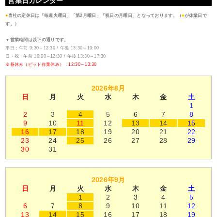
営業日カレンダー
●
当社の定休日は「毎週火曜日」「第2月曜日」「祝日の月曜日」となっております。（
■
が休業日で
す。）
▼営業時間は以下の通りです。
平日：午前 9:30～12:30 / 午後 13:30～19:00
日・祝：午前 10:00～12:30 / 午後 13:30～17:30
※昼休み（ピット作業休み）：12:30～13:30
2026年8月
日
月
火
水
木
金
土
1
2
3
4
5
6
7
8
9
10
11
12
13
14
15
16
17
18
19
20
21
22
23
24
25
26
27
28
29
30
31
2026年9月
日
月
火
水
木
金
土
1
2
3
4
5
6
7
8
9
10
11
12
13
14
15
16
17
18
19