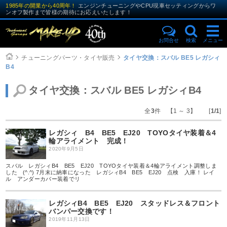
1985年の開業から40周年！
エンジンチューニングやCPU現車セッティングからワ
ンオフ製作まで皆様の期待にお応えいたします！
お問合せ
検索
メニュー
チューニングパーツ・タイヤ販売
タイヤ交換：スバル BE5 レガシィ
B4
タイヤ交換：スバル BE5 レガシィB4
全
3
件 【1 ～ 3】 [
1/1
]
レガシィ B4 BE5 EJ20 TOYOタイヤ装着＆4
輪アライメント 完成！
2020年9月5日
スバル レガシィB4 BE5 EJ20 TOYOタイヤ装着＆4輪アライメント調整しま
した (^.^) 7月末に納車になった レガシィB4 BE5 EJ20 点検 入庫！ レイ
ル アンダーカバー装着でリ
レガシィB4 BE5 EJ20 スタッドレス＆フロント
バンパー交換です！
2019年11月13日