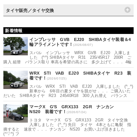
タイヤ販売／タイヤ交換
新着情報
インプレッサ GVB EJ20 SHIBAタイヤ装着＆4
輪アライメントです！
(2026/08/07)
スバル インプレッサ WRX GVB EJ20 入庫しま
した (^^) SHIBAタイヤ R31 235/45R17 200R ご
購入 組替 バランス取り 車高を希望の高さに 多少上げて．．． 4輪
WRX STI VAB EJ20 SHIBAタイヤ R23 装
着です！
(2026/07/25)
スバル WRX STI VAB EJ20 入庫しました (^_^)
新車から 6年目の夏タイヤを脱がせ．．． ご購入いた
だいた SHIBAタイヤ R23 24540R18 300 入れ替え バランス
マークX G'S GRX133 2GR ナンカン
NS20 装着です！
(2026/07/24)
トヨタ マークX G'S GRX133 2GR タイヤ交換
入庫しました (^_^) 先日 タイヤ 4本ともに亀裂 指
摘すると 速攻で．．． ナンカン NS20 お買い上げ頂きました
(^▽^) フ