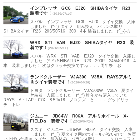
インプレッサ GC8 EJ20 SHIBAタイヤ R23
装着です！
(2026/07/19)
スバル インプレッサ GC8 EJ20 タイヤ交換 入庫
しました (^-^) タイヤ 組み換え バランス取り
SHIBAタイヤ R23 205/50R16 300 4本 装着しました (^_-)-☆
WRX STI VAB EJ20 SHIBAタイヤ R23 装
着です！
(2026/05/11)
スバル WRX STI VAB EJ20 タイヤ交換 入庫し
ました (^_^) SHIBATIRE R23 200R 245/40R18 4
本 装着しました！ 次はクラッチ交換ですね．．．周年祭 お
ランドクルーザー VJA300 V35A RAYSアルミ
＆タイヤ装着です！
(2026/04/26)
トヨタ ランドクルーザー VJA300W V35A 夏タイ
ヤ装着 入庫しました (^_^) 昨年から購入していた
RAYS A・LAP・07X 8.5J×18 ブロンズ と．．． グッドリッ
チ トレ
ジムニー JB64W R06A アルミホイール X-
FIELDα 装着です！
(2026/04/24)
スズキ ジムニー JB64W R06A タイヤ交換 入庫
しました (^_^) 夏タイヤ用のホイールがないので お買
い上げいた抱き タイヤ 組み込み バランス取り．．． クロースフィ