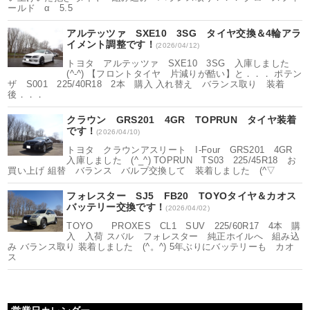
ールド α 5.5
アルテッツァ SXE10 3SG タイヤ交換＆4輪アラ
イメント調整です！
(2026/04/12)
トヨタ アルテッツァ SXE10 3SG 入庫しました
(^-^) 【フロントタイヤ 片減りが酷い】と．．． ポテン
ザ S001 225/40R18 2本 購入 入れ替え バランス取り 装着
後．．．
クラウン GRS201 4GR TOPRUN タイヤ装着
です！
(2026/04/10)
トヨタ クラウンアスリート I-Four GRS201 4GR
入庫しました (^_^) TOPRUN TS03 225/45R18 お
買い上げ 組替 バランス バルブ交換して 装着しました (^▽
フォレスター SJ5 FB20 TOYOタイヤ＆カオス
バッテリー交換です！
(2026/04/02)
TOYO PROXES CL1 SUV 225/60R17 4本 購
入 入荷 スバル フォレスター 純正ホイルへ 組み込
み バランス取り 装着しました (^。^) 5年ぶりにバッテリーも カオ
ス