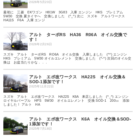
2026年5月20日
最初に 三菱 EKワゴン H81W 3G83 入庫 エンジン HKS プレミアム
5W30 交換 夏タイヤへ 交換しました (^_^) 次に スズキ アルトワークス
HA11S F6A 入庫 エンジ
アルト ターボRS HA36 R06A オイル交換で
す！
2026年2月26日
スズキ アルト ターボRS RO6A オイル交換 入庫しました (^^) エンジン
HKS プレミアム 5W30 オイルエレメント 交換しました (^-^) 次回のオイル交
換は お盆当たりかな．．．
アルト エポ改ワークス HA22S オイル交換＆
SOD-1添加です！
2025年11月22日
スズキ アルト エポ改ワークス HA22S K6A 来店しました (^_^) エンジン
ロイヤルパープル HPS 5W30 オイルエレメント 交換 SOD-1 200㏄ 添加
しました！ アルト HA
アルト エポ改ワークス K6A オイル交換＆SOD-
1添加です！
2025年7月18日