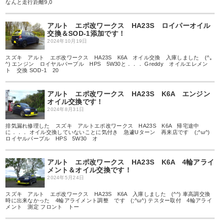
なんと走行距離9,0
アルト エポ改ワークス HA23S ロイパーオイル
交換＆SOD-1添加です！
2024年10月19日
スズキ アルト エポ改ワークス HA23S K6A オイル交換 入庫しました (^｡
^) エンジン ロイヤルパープル HPS 5W30と．．． Greddy オイルエレメン
ト 交換 SOD-1 20
アルト エポ改ワークス HA23S K6A エンジン
オイル交換です！
2024年8月31日
排気漏れ修理した スズキ アルトエポ改ワークス HA23S K6A 帰宅途中
に．．． オイル交換していないことに気付き 急遽Uターン 再来店です (;^ω^)
ロイヤルパープル HPS 5W30 オ
アルト エポ改ワークス HA23S K6A 4輪アライ
メント＆オイル交換です！
2024年5月24日
スズキ アルト エポ改ワークス HA23S K6A 入庫しました (^^) 車高調交換
時に出来なかった 4輪アライメント調整 です (;^ω^) テスター取付 4輪アライ
メント 測定 フロント トー