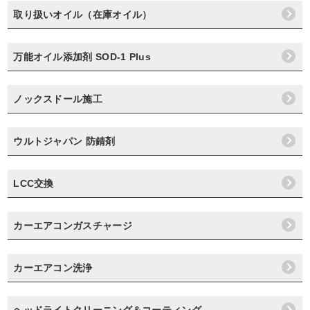
取り扱いオイル（在庫オイル）
万能オイル添加剤 SOD-1 Plus
ノックスドール施工
ウルトジャパン 防錆剤
LCC交換
カーエアコンガスチャージ
カーエアコン洗浄