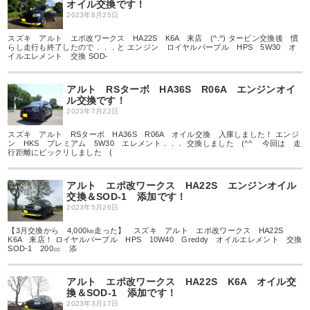
オイル交換です！
2023年8月25日
スズキ アルト エポ改ワークス HA22S K6A 来店 (^.^) タービン交換後 慣
らし走行も終了したので．．．と エンジン ロイヤルパープル HPS 5W30 オ
イルエレメント 交換 SOD-
アルト RSターボ HA36S R06A エンジンオイ
ル交換です！
2023年7月22日
スズキ アルト RSターボ HA36S R06A オイル交換 入庫しました！ エンジ
ン HKS プレミアム 5W30 エレメント．．． 交換しました (^^ゞ 今回は 走
行距離にビックリしました (
アルト エポ改ワークス HA22S エンジンオイル
交換＆SOD-1 添加です！
2023年5月26日
【3月交換から 4,000㎞走った】 スズキ アルト エポ改ワークス HA22S
K6A 来店！ ロイヤルパープル HPS 10W40 Greddy オイルエレメント 交換
SOD-1 200㏄ 添
アルト エポ改ワークス HA22S K6A オイル交
換＆SOD-1 添加です！
2023年3月17日