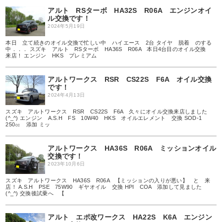
アルト RSターボ HA32S R06A エンジンオイ
ル交換です！
2024年5月19日
本日 立て続きのオイル交換で忙しい中 ハイエース 2台 タイヤ 脱着 のする
中．．． スズキ アルト RSターボ HA36S R06A 本日4台目のオイル交換
来店！ エンジン HKS プレミアム
アルトワークス RSR CS22S F6A オイル交換
です！
2024年4月13日
スズキ アルトワークス RSR CS22S F6A 久々にオイル交換来店しました
(^_^) エンジン A.S.H FS 10W40 HKS オイルエレメント 交換 SOD-1
250㏄ 添加 ミッ
アルトワークス HA36S R06A ミッションオイル
交換です！
2023年10月6日
スズキ アルトワークス HA36S R06A 【ミッションの入りが悪い】 と 来
店！ A.S.H PSE 75W90 ギヤオイル 交換 HPI COA 添加して見ました
(^_^) 交換後試乗へ 【
アルト エポ改ワークス HA22S K6A エンジン