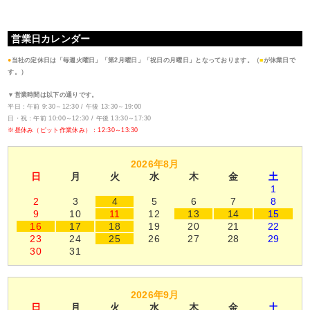
営業日カレンダー
●
当社の定休日は「毎週火曜日」「第2月曜日」「祝日の月曜日」となっております。（
■
が休業日で
す。）
▼営業時間は以下の通りです。
平日：午前 9:30～12:30 / 午後 13:30～19:00
日・祝：午前 10:00～12:30 / 午後 13:30～17:30
※昼休み（ピット作業休み）：12:30～13:30
2026年8月
日
月
火
水
木
金
土
1
2
3
4
5
6
7
8
9
10
11
12
13
14
15
16
17
18
19
20
21
22
23
24
25
26
27
28
29
30
31
2026年9月
日
月
火
水
木
金
土