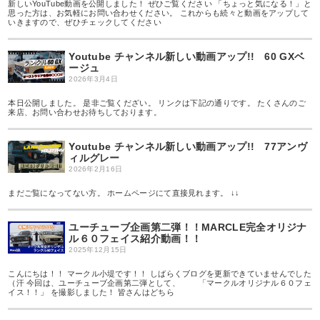
新しいYouTube動画を公開しました！ ぜひご覧ください 「ちょっと気になる！」と
思った方は、お気軽にお問い合わせください。 これからも続々と動画をアップして
いきますので、ぜひチェックしてください
Youtube チャンネル新しい動画アップ!! 60 GXベ
ージュ
2026年3月4日
本日公開しました。 是非ご覧くだざい。 リンクは下記の通りです。 たくさんのご
来店、お問い合わせお待ちしております。
Youtube チャンネル新しい動画アップ!! 77アンヴ
ィルグレー
2026年2月16日
まだご覧になってない方。 ホームページにて直接見れます。 ↓↓
ユーチューブ企画第二弾！！MARCLE完全オリジナ
ル６０フェイス紹介動画！！
2025年12月15日
こんにちは！！ マークル小堤です！！ しばらくブログを更新できていませんでした
（汗 今回は、ユーチューブ企画第二弾として、 「マークルオリジナル６０フェ
イス！！」 を撮影しました！ 皆さんはどちら