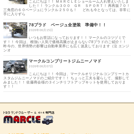
こんにちは！！ ＭＡＲＣＬＥショールーム入れ替えいたしま
した！！ ランクル３００ ＧＲ ＳＰＯＲＴ！ 再再販７０！
三角窓の６０ベージュにランクル２５０も！ どれも今となっては、非常に
手に入りずら
78プラド ベージュ全塗装 準備中！！
2026年06月15日
いつもお世話になっております！！ マークルのコツヅミで
す！！ 今回は、根強い人気で価格高騰が止まらない78プラドのご紹介！！
昨今の、世界情勢の影響は自動車業界にも広く波及しております（泣 エンジ
ンオ
マークルコンプリートジムニーノマド
2026年06月07日
こんにちは！！ 今回は、マークルオリジナルコンプリートカ
スタムジムニーノマドのご紹介です！！ ちょっと工夫を凝らして、撮影して
みました！！ 佐藤商会様の３インチリフトアップキットを使用しておりま
す！！