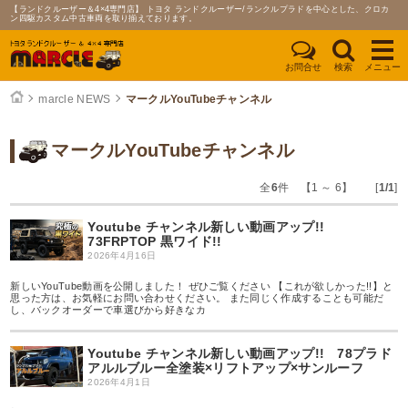
【ランドクルーザー＆4×4専門店】 トヨタ ランドクルーザー/ランクルプラドを中心とした、クロカ
ン四駆カスタム中古車両を取り揃えております。
お問合せ
検索
メニュー
marcle NEWS
マークルYouTubeチャンネル
マークルYouTubeチャンネル
全
6
件 【1 ～ 6】 [
1/1
]
Youtube チャンネル新しい動画アップ!!
73FRPTOP 黒ワイド!!
2026年4月16日
新しいYouTube動画を公開しました！ ぜひご覧ください 【これが欲しかった!!】と
思った方は、お気軽にお問い合わせください。 また同じく作成することも可能だ
し、バックオーダーで車選びから好きなカ
Youtube チャンネル新しい動画アップ!! 78プラド
アルルブルー全塗装×リフトアップ×サンルーフ
2026年4月1日