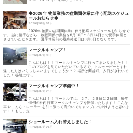
◆2026年 物販業務の盆期間休業に伴う配送スケジュ
ールお知らせ◆
2026年08月01日
2026年 物販の盆期間休業に伴う配送スケジュールお知らせで
す。 誠に勝手ながら、物販関係の業務を8月10日〜8月14日まで夏季休業と
させていただきます。 夏季休業前の最終発送日は8月8日となります。
マークルキャンプ！
2026年07月30日
こんにちは！！ マークルキャンプに行ってまいりました！！
このブログを見ていただいている方で、トルゥーピーとすれ
違った方はいらっしゃいますでしょうか？？ 場所は蘭越町。夕日がきれいで
した！ 秘境に行っ
マークルキャンプ準備中！
2026年07月25日
こんにちは！！ マークルでは、２７、２８日に２日間、毎年
恒例の社内行事マークルキャンプを開催いたします！ こんな
車や こんなトレーラー を引っ張って海沿いでキャンプに出掛けようと思いま
す！！ もし、走
ショールーム入れ替えしました！
2026年07月24日