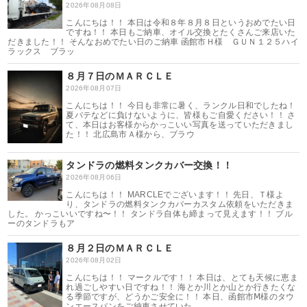
2026年08月08日
こんにちは！！ 本日は令和８年８月８日というおめでたい日
ですね！！ 本日もご納車、オイル交換とたくさんご来店いた
だきました！！ そんなおめでたい日のご納車 函館市Ｈ様 ＧＵＮ１２５ハイ
ラックス ブラッ
８月７日のＭＡＲＣＬＥ
2026年08月07日
こんにちは！！ 今日も非常に暑く、ランクル日和でしたね！
夏バテなどに負けないように、皆様もご自愛ください！！ さ
て、本日はお客様からかっこいい写真を送っていただきまし
た！！ 北広島市Ａ様から、ブラウ
タンドラの燃料タンクカバー交換！！
2026年08月06日
こんにちは！！ MARCLEでございます！！ 先日、Ｔ様よ
り、タンドラの燃料タンクカバーカスタム依頼をいただきま
した。 かっこいいですね〜！！ タンドラ自体も締まって見えます！！ ブル
ーのタンドラもア
８月２日のＭＡＲＣＬＥ
2026年08月02日
こんにちは！！ マークルです！！ 本日は、とても天候に恵ま
れ過ごしやすい日ですね！！ 海とか川とか山とか行きたくな
る季節ですが、どうかご安全に！！ 本日、函館市Ⅿ様のタウ
ンエースバンをご納車させていた