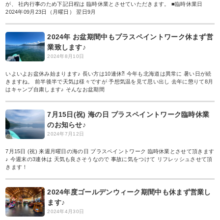
が、 社内行事のため下記日程は 臨時休業とさせていただきます。 ■臨時休業日
2024年09月23日（月曜日） 翌日9月
2024年 お盆期間中もプラスペイントワーク休まず営
業致します♪
2024年8月10日
いよいよお盆休み始まります♪ 長い方は10連休⁈ 今年も北海道は異常に 暑い日が続
きますね。 前半後半で天気は様々ですが 予想気温を見て思い出し 去年に懲りて8月
はキャンプ自粛します♪ そんなお盆期間
7月15日(祝) 海の日 プラスペイントワーク臨時休業
のお知らせ♪
2024年7月12日
7月15日 (祝) 来週月曜日の海の日 プラスペイントワーク 臨時休業とさせて頂きます
♪ 今週末の3連休は 天気も良さそうなので 事故に気をつけて リフレッシュさせて頂
きます！
2024年度ゴールデンウィーク期間中も休まず営業し
ます♪
2024年4月30日