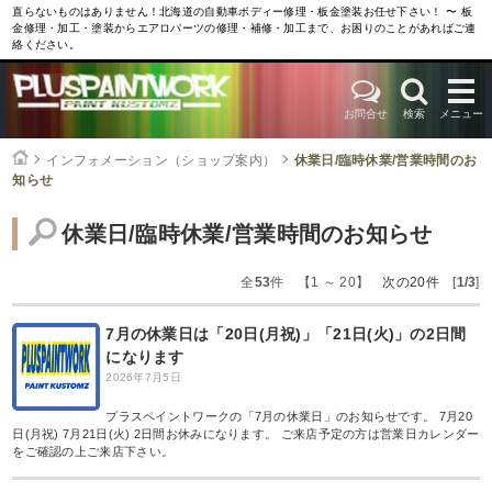
直らないものはありません！北海道の自動車ボディー修理・板金塗装お任せ下さい！ 〜 板
金修理・加工・塗装からエアロパーツの修理・補修・加工まで、お困りのことがあればご連
絡ください。
お問合せ
検索
メニュー
インフォメーション（ショップ案内）
休業日/臨時休業/営業時間のお
知らせ
休業日/臨時休業/営業時間のお知らせ
全
53
件 【1 ～ 20】
次の20件
[
1/3
]
7月の休業日は「20日(月祝)」「21日(火)」の2日間
になります
2026年7月5日
プラスペイントワークの「7月の休業日」のお知らせです。 7月20
日(月祝) 7月21日(火) 2日間お休みになります。 ご来店予定の方は営業日カレンダー
をご確認の上ご来店下さい。