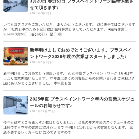
3月20日 春分の日 プラスペイントワーク臨時休業さ
せて頂きます♪
2026年3月7日
いつも当ブログをご覧いただき、 ありがとうございます。 誠に勝手ではございます
が、 社内行事のため下記日程は 臨時休業とさせていただきます。 ■臨時休業日
2026年3月20日（春分の日） 翌日3月
新年明けましておめでとうございます。プラスペイ
ントワーク2026年度の営業はスタートしました♪
2026年1月4日
新年明けましておめでとう御座います。 2026年度プラスペイントワーク 1月4日本
日より営業開始いたします。 昨年度は多くのお客様からのお問い合わせ ご依頼頂き
誠にありがとうございました。 本年度も微
2025年度 プラスペイントワーク年内の営業スケジュ
ールのお知らせです♪
2025年12月21日
今年も残すところ後わずか数日となりました。 当店の年末年始のスケジュールのご
連絡です♫ 本年の営業は12月27日まで 年明けは1月5日からの営業となります。 緊
急を要するレッカーなど 対応できますので