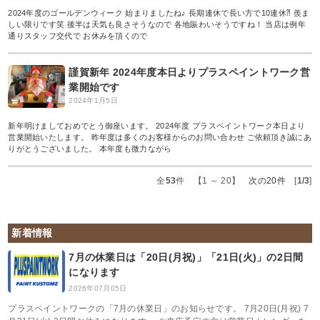
2024年度のゴールデンウィーク 始まりましたね♪ 長期連休で長い方で10連休⁈ 羨ま
しい限りです笑 後半は天気も良さそうなので 各地賑わいそうですね！ 当店は例年
通りスタッフ交代で お休みを頂くので
謹賀新年 2024年度本日よりプラスペイントワーク営
業開始です
2024年1月5日
新年明けましておめでとう御座います。 2024年度 プラスペイントワーク本日より
営業開始いたします。 昨年度は多くのお客様からのお問い合わせ ご依頼頂き誠にあ
りがとうございました。 本年度も微力ながら
全
53
件 【1 ～ 20】
次の20件
[
1/3
]
新着情報
7月の休業日は「20日(月祝)」「21日(火)」の2日間
になります
2026年07月05日
プラスペイントワークの「7月の休業日」のお知らせです。 7月20日(月祝) 7