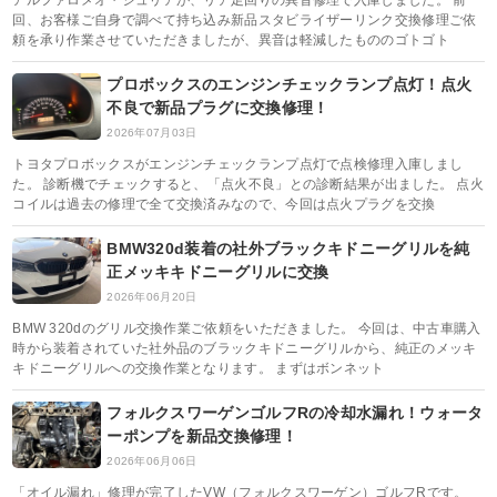
アルファロメオ・ジュリアが、リア足回りの異音修理で入庫しました。 前
回、お客様ご自身で調べて持ち込み新品スタビライザーリンク交換修理ご依
頼を承り作業させていただきましたが、異音は軽減したもののゴトゴト
プロボックスのエンジンチェックランプ点灯！点火
不良で新品プラグに交換修理！
2026年07月03日
トヨタプロボックスがエンジンチェックランプ点灯で点検修理入庫しまし
た。 診断機でチェックすると、「点火不良」との診断結果が出ました。 点火
コイルは過去の修理で全て交換済みなので、今回は点火プラグを交換
BMW320d装着の社外ブラックキドニーグリルを純
正メッキキドニーグリルに交換
2026年06月20日
BMW 320dのグリル交換作業ご依頼をいただきました。 今回は、中古車購入
時から装着されていた社外品のブラックキドニーグリルから、純正のメッキ
キドニーグリルへの交換作業となります。 まずはボンネット
フォルクスワーゲンゴルフRの冷却水漏れ！ウォータ
ーポンプを新品交換修理！
2026年06月06日
「オイル漏れ」修理が完了したVW（フォルクスワーゲン）ゴルフRです。