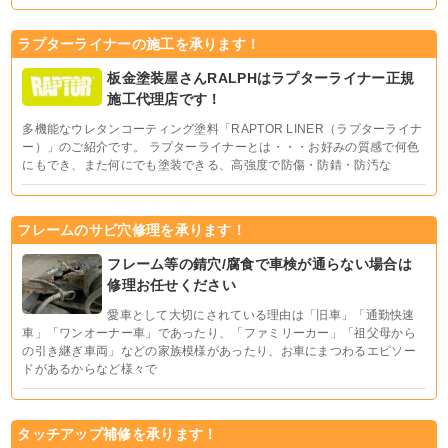
ラプターライナーの施工を承ります！
板金塗装屋さんRALPHはラプターライナー正規
施工代理店です！
多機能なウレタンコーティング塗料「RAPTOR LINER（ラプターライナ
ー）」のご紹介です。 ラプターライナーとは・・・お好みの質感で何色
にもでき、また何にでも塗装できる、高強度で防傷・防錆・防汚な
フレームのサビ穴修理を承ります！
フレーム等の錆穴/腐食で車検が通らない場合は
修理お任せください
愛車として大切にされている理由は「旧車」「通勤快速
車」「ワンオーナー車」であったり、「ファミリーカー」「祖父母から
の引き継ぎ車両」などの家族模様があったり、お車にまつわるエピソー
ドがあるからなど様々で
タッチアップ補修を承ります！