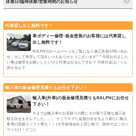
休業日/臨時休業/営業時間のお知らせ
代車貸し出し無料です！
車ボディー修理･板金塗装のお客様には代車貸し
出し無料です！
RALPHのホームページをご覧になり施工依頼や問い合わ
せ、そして来店して頂きいつもありがとうございます^ ^ 今回お伝えした
い事は修理をお願いしたいけど代車は出るんですか？ 代車代金はいくら
掛かるんで
輸入車の板金修理見積りもお任せ下さい！
輸入車(外車)の板金修理見積りもRALPHにお任せ
下さい！
今までは輸入車のお見積りの際にその場で正確な施工金
額を出せませんでした。。。 そこでスグに金額が出せるよう新たに輸入
車用の見積りソフト導入！！ (大手損保会社と同じ物で、国内ではこのソ
フトだけ！どこに