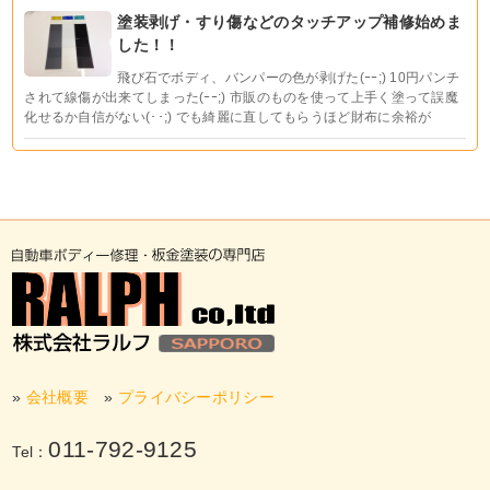
塗装剥げ・すり傷などのタッチアップ補修始めま
した！！
飛び石でボディ、バンパーの色が剥げた(ｰｰ;) 10円パンチ
されて線傷が出来てしまった(ｰｰ;) 市販のものを使って上手く塗って誤魔
化せるか自信がない(･･;) でも綺麗に直してもらうほど財布に余裕が
»
会社概要
»
プライバシーポリシー
011-792-9125
Tel：