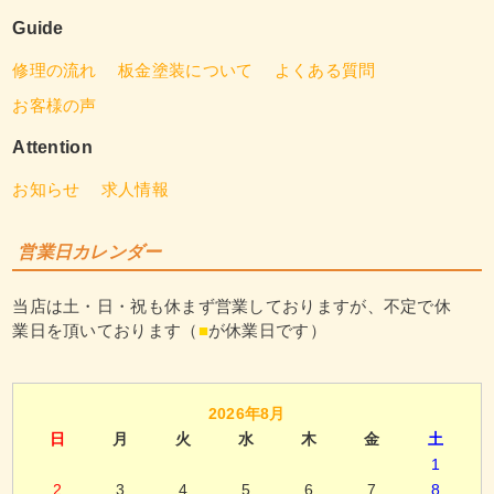
Guide
修理の流れ
板金塗装について
よくある質問
お客様の声
Attention
お知らせ
求人情報
営業日カレンダー
当店は土・日・祝も休まず営業しておりますが、不定で休
業日を頂いております（
■
が休業日です）
2026年8月
日
月
火
水
木
金
土
1
2
3
4
5
6
7
8