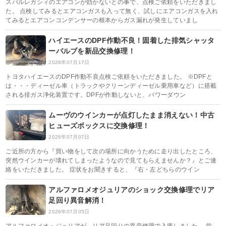
スバルレガシィのエアコンが効かないとの事で、点検ご依頼をいただきまし
た。 点検してみるとエアコンガスも入って無く、試しにエアコンガスを入れ
てみるとエアコンコンデンサーの根本からガス漏れが発生していまし
ハイエースのDPF作動不良！固着した排気シャッタ
ーバルブを新品交換修理！
2026年07月17日
トヨタハイエースのDPF作動不良点検ご依頼をいただきました。 ※DPFと
は・・・ディーゼル車（トラックやクリーンディーゼル乗用車など）に搭載
される排ガス浄化装置です。DPFが作動しないと、パワーダウン
ムーヴのウインカーが点灯したまま消えない！中古
ヒューズボックスに交換修理！
2026年07月07日
ご近所の方から『買い物をして次の場所に向かうために走り出したところ、
突然ウインカーが壊れてしまったようなので見てもらえませんか？』とご連
絡をいただきました。 症状をお聞きすると、『右・左どちらのウイン
アルファロメオジュリアのショック交換修理でリア
足回り異音解消！
2026年07月05日