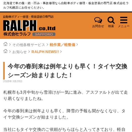
北海道で車の傷・錆・凹み・事故修理なら自動車ボディ修理・板金塗装の専門店 株式会社ラ
ルフ札幌店にお任せください。
お問合せ
検索
メニュー
その他各種サービス
軽作業／軽整備
お知らせ
RALPH NEWS!!
今年の春到来は例年よりも早く！タイヤ交換
シーズン始まりました！
2026年3月28日
札幌市も3月中旬から雪溶けが一気に進み、アスファルトが出て走
り易くなりましたね。
今年の春到来は例年よりも早く、降雪の予報も聞かなくなり、タ
イヤ交換シーズンが始まりました。
当社にもタイヤ交換のご依頼がちらほらと入ってきており、軽自