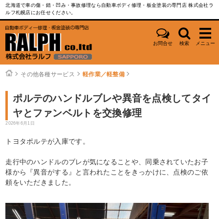
北海道で車の傷・錆・凹み・事故修理なら自動車ボディ修理・板金塗装の専門店 株式会社ラ
ルフ札幌店にお任せください。
お問合せ
検索
メニュー
その他各種サービス
軽作業／軽整備
ポルテのハンドルブレや異音を点検してタイ
ヤとファンベルトを交換修理
2026年6月1日
トヨタポルテが入庫です。
走行中のハンドルのブレが気になることや、同乗されていたお子
様から『異音がする』と言われたことをきっかけに、点検のご依
頼をいただきました。