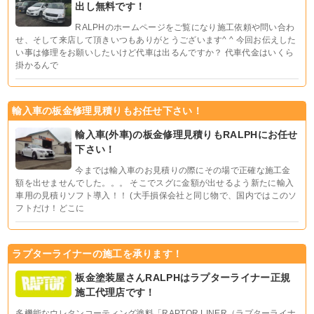
出し無料です！
RALPHのホームページをご覧になり施工依頼や問い合わ
せ、そして来店して頂きいつもありがとうございます^ ^ 今回お伝えした
い事は修理をお願いしたいけど代車は出るんですか？ 代車代金はいくら
掛かるんで
輸入車の板金修理見積りもお任せ下さい！
輸入車(外車)の板金修理見積りもRALPHにお任せ
下さい！
今までは輸入車のお見積りの際にその場で正確な施工金
額を出せませんでした。。。 そこでスグに金額が出せるよう新たに輸入
車用の見積りソフト導入！！ (大手損保会社と同じ物で、国内ではこのソ
フトだけ！どこに
ラプターライナーの施工を承ります！
板金塗装屋さんRALPHはラプターライナー正規
施工代理店です！
多機能なウレタンコーティング塗料「RAPTOR LINER（ラプターライナ