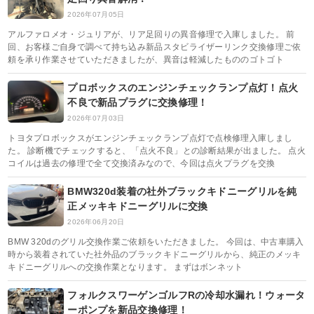
2026年07月05日
アルファロメオ・ジュリアが、リア足回りの異音修理で入庫しました。 前
回、お客様ご自身で調べて持ち込み新品スタビライザーリンク交換修理ご依
頼を承り作業させていただきましたが、異音は軽減したもののゴトゴト
プロボックスのエンジンチェックランプ点灯！点火
不良で新品プラグに交換修理！
2026年07月03日
トヨタプロボックスがエンジンチェックランプ点灯で点検修理入庫しまし
た。 診断機でチェックすると、「点火不良」との診断結果が出ました。 点火
コイルは過去の修理で全て交換済みなので、今回は点火プラグを交換
BMW320d装着の社外ブラックキドニーグリルを純
正メッキキドニーグリルに交換
2026年06月20日
BMW 320dのグリル交換作業ご依頼をいただきました。 今回は、中古車購入
時から装着されていた社外品のブラックキドニーグリルから、純正のメッキ
キドニーグリルへの交換作業となります。 まずはボンネット
フォルクスワーゲンゴルフRの冷却水漏れ！ウォータ
ーポンプを新品交換修理！