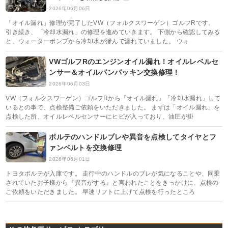
2026年06月06日
「オイル漏れ」修理が完了したVW（フォルクスワーゲン）ゴルフRです。
引き続き、「冷却水漏れ」の修理を進めていきます。 下側から確認してみる
と、ウォーターポンプから冷却水が滲んで漏れていました。 ウォ
VWゴルフRのエンジンオイル漏れ！オイルレベルセ
ンサー＆オイルパンパッキン交換修理！
2026年06月03日
VW（フォルクスワーゲン）ゴルフRから「オイル漏れ」「冷却水漏れ」して
いるとの事で、点検整備ご依頼をいただきました。 まずは「オイル漏れ」を
点検した所、オイルレベルセンサーにヒビが入っており、油圧が掛
ポルテのハンドルブレや異音を点検してタイヤとフ
ァンベルトを交換修理
2026年06月01日
トヨタポルテが入庫です。 走行中のハンドルのブレが気になることや、同乗
されていたお子様から『異音がする』と言われたことをきっかけに、点検の
ご依頼をいただきました。 早速リフトに上げて点検を行ったところ