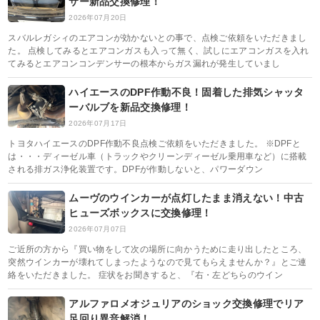
サー新品交換修理！
2026年07月20日
スバルレガシィのエアコンが効かないとの事で、点検ご依頼をいただきまし
た。 点検してみるとエアコンガスも入って無く、試しにエアコンガスを入れ
てみるとエアコンコンデンサーの根本からガス漏れが発生していまし
ハイエースのDPF作動不良！固着した排気シャッタ
ーバルブを新品交換修理！
2026年07月17日
トヨタハイエースのDPF作動不良点検ご依頼をいただきました。 ※DPFと
は・・・ディーゼル車（トラックやクリーンディーゼル乗用車など）に搭載
される排ガス浄化装置です。DPFが作動しないと、パワーダウン
ムーヴのウインカーが点灯したまま消えない！中古
ヒューズボックスに交換修理！
2026年07月07日
ご近所の方から『買い物をして次の場所に向かうために走り出したところ、
突然ウインカーが壊れてしまったようなので見てもらえませんか？』とご連
絡をいただきました。 症状をお聞きすると、『右・左どちらのウイン
アルファロメオジュリアのショック交換修理でリア
足回り異音解消！