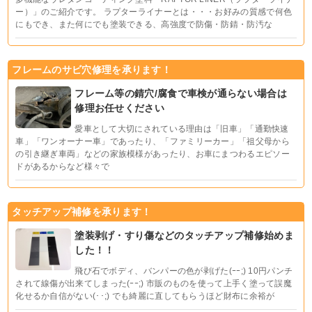
ー）」のご紹介です。 ラプターライナーとは・・・お好みの質感で何色
にもでき、また何にでも塗装できる、高強度で防傷・防錆・防汚な
フレームのサビ穴修理を承ります！
フレーム等の錆穴/腐食で車検が通らない場合は
修理お任せください
愛車として大切にされている理由は「旧車」「通勤快速
車」「ワンオーナー車」であったり、「ファミリーカー」「祖父母から
の引き継ぎ車両」などの家族模様があったり、お車にまつわるエピソー
ドがあるからなど様々で
タッチアップ補修を承ります！
塗装剥げ・すり傷などのタッチアップ補修始めま
した！！
飛び石でボディ、バンパーの色が剥げた(ｰｰ;) 10円パンチ
されて線傷が出来てしまった(ｰｰ;) 市販のものを使って上手く塗って誤魔
化せるか自信がない(･･;) でも綺麗に直してもらうほど財布に余裕が