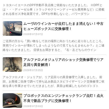
トヨタハイエースのDPF作動不良点検ご依頼をいただきました。 ※DPFと
は・・・ディーゼル車（トラックやクリーンディーゼル乗用車など）に搭載
される排ガス浄化装置です。DPFが作動しないと、パワーダウン
ムーヴのウインカーが点灯したまま消えない！中古
ヒューズボックスに交換修理！
2026年07月07日
ご近所の方から『買い物をして次の場所に向かうために走り出したところ、
突然ウインカーが壊れてしまったようなので見てもらえませんか？』とご連
絡をいただきました。 症状をお聞きすると、『右・左どちらのウイン
アルファロメオジュリアのショック交換修理でリア
足回り異音解消！
2026年07月05日
アルファロメオ・ジュリアが、リア足回りの異音修理で入庫しました。 前
回、お客様ご自身で調べて持ち込み新品スタビライザーリンク交換修理ご依
頼を承り作業させていただきましたが、異音は軽減したもののゴトゴト
プロボックスのエンジンチェックランプ点灯！点火
不良で新品プラグに交換修理！
2026年07月03日