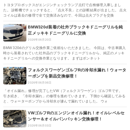
トヨタプロボックスがエンジンチェックランプ点灯で点検修理入庫しまし
た。 診断機でチェックすると、「点火不良」との診断結果が出ました。 点火
コイルは過去の修理で全て交換済みなので、今回は点火プラグを交換
BMW320d装着の社外ブラックキドニーグリルを純
正メッキキドニーグリルに交換
2026年06月20日
BMW 320dのグリル交換作業ご依頼をいただきました。 今回は、中古車購入
時から装着されていた社外品のブラックキドニーグリルから、純正のメッキ
キドニーグリルへの交換作業となります。 まずはボンネット
フォルクスワーゲンゴルフRの冷却水漏れ！ウォータ
ーポンプを新品交換修理！
2026年06月06日
「オイル漏れ」修理が完了したVW（フォルクスワーゲン）ゴルフRです。
引き続き、「冷却水漏れ」の修理を進めていきます。 下側から確認してみる
と、ウォーターポンプから冷却水が滲んで漏れていました。 ウォ
VWゴルフRのエンジンオイル漏れ！オイルレベルセ
ンサー＆オイルパンパッキン交換修理！
2026年06月03日