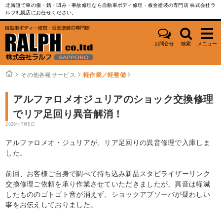
北海道で車の傷・錆・凹み・事故修理なら自動車ボディ修理・板金塗装の専門店 株式会社ラ
ルフ札幌店にお任せください。
お問合せ
検索
メニュー
その他各種サービス
軽作業／軽整備
アルファロメオジュリアのショック交換修理
でリア足回り異音解消！
2026年7月5日
アルファロメオ・ジュリアが、リア足回りの異音修理で入庫しま
した。
前回、お客様ご自身で調べて持ち込み新品スタビライザーリンク
交換修理ご依頼を承り作業させていただきましたが、異音は軽減
したもののゴトゴト音が消えず、ショックアブソーバが疑わしい
事をお伝えしておりました。