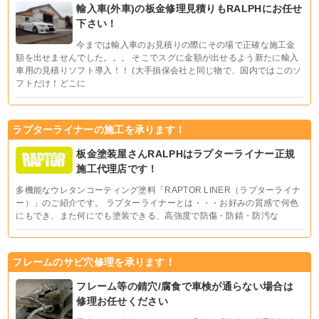
輸入車(外車)の板金修理見積りもRALPHにお任せ
下さい！
今までは輸入車のお見積りの際にその場で正確な施工金
額を出せませんでした。。。 そこでスグに金額が出せるよう新たに輸入
車用の見積りソフト導入！！ (大手損保会社と同じ物で、国内ではこのソ
フトだけ！どこに
ラプターライナーの施工を承ります！
板金塗装屋さんRALPHはラプターライナー正規
施工代理店です！
多機能なウレタンコーティング塗料「RAPTOR LINER（ラプターライナ
ー）」のご紹介です。 ラプターライナーとは・・・お好みの質感で何色
にもでき、また何にでも塗装できる、高強度で防傷・防錆・防汚な
フレームのサビ穴修理を承ります！
フレーム等の錆穴/腐食で車検が通らない場合は
修理お任せください