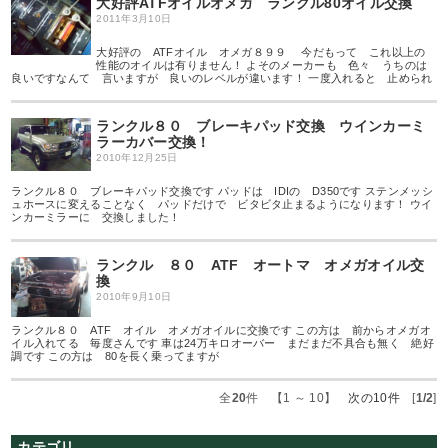
大好評ATFオイルオメガ ランクル80オイル交換
2011年3月10日
大好評の ATFオイル オメガ８９９ 今だもって これ以上の
性能のオイルは有りません！ よそのメーカーも 色々 うちのは
良いですなんて 言いますが 良いのレベルが違います！ 一度入れると 止められ
ランクル８０ ブレーキパッド交換 ウインカーミ
ラーカバー交換！
2010年12月25日
ランクル８０ ブレーキパッド交換です パッドは IDIの D350です ステンメッシ
ュホースに変えることなく パッドだけで ビタビタ止まるようになります！ ウイ
ンカーミラーに 交換しました！
ランクル ８０ ATF オートマ オメガオイル交
換
2010年9月10日
ランクル８０ ATF オイル オメガオイルに交換です この方は 前からオメガオ
イル入れてる 毎度さんです 車は24万キロオーバー まだまだ不具合も無く 絶好
調です この方は 80を長く乗ってますが
全
20
件 【1 ～ 10】
次の10件
[
1/2
]
カテゴリ