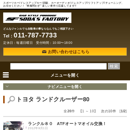
スポーツカー/ドレスアップカー/四駆、カーオーディオ/ドレスアップ/リフトアップ/チューニング、
お任せください！ "車種問わず" 楽しい車作り応援してます!!
どんなジャンルでも自動車の事ならなんでもご相談下さい
011-787-7733
Tel：
定休日：毎週日曜日 受付時間：10:00〜18:00
お問い合わせはこちら
メニューを
開く
ナビメニューを
開く
トヨタ ランドクルーザー80
全
20
件 【1 ～ 10】
次の10件
[
1/2
]
ランクル８０ ATFオートマオイル交換！
2012年9月1日