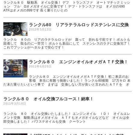
ランクル８０ 駆動系 オイル交換！ デフ トランスファ オートマチックミッシ
ョン フル Ωオメガオイルに交換です！ デフ・トランスファは オメガの690
ATFはオメガの899です 長く乗りたいとの
ランクル80 リアラテラルロッドステンレスに交換
2012年5月12日
ランクル ８０の リアのラテラルロッドが 腐って 折れる寸前です！ ボルトも
固着して 取るのに一苦労！ ボルトも新品にして ステンレスのラテに交換完了！
これでブッシュがヘタルまで安心です！
ランクル８０ エンジンオイルオメガＡＴＦ交換！
2011年6月25日
ランクル８０ エンジンオイルオメガＡＴＦ交換！ 初ご来店のお
客様 本当に有難う御座いました！ ランクル80後期 17万キロ 未
だ未だ乗りたいという事で まずは 交換しない方が良いと言われたＡＴＦを オ
ランクル８０ オイル交換フルコース！納車！
2011年3月18日
ランクル ８０ オイル交換いたしました！ エンジンオイル ＩＤＩ オイルエレ
メント交換 駆動系はオメガオイル ＡＴＦもオメガオイルなどなど オイルは全
部交換しました！ パワステオイルも交換 クーラント