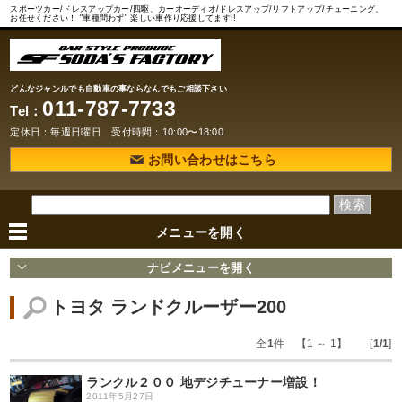
スポーツカー/ドレスアップカー/四駆、カーオーディオ/ドレスアップ/リフトアップ/チューニング、
お任せください！ "車種問わず" 楽しい車作り応援してます!!
どんなジャンルでも自動車の事ならなんでもご相談下さい
011-787-7733
Tel：
定休日：毎週日曜日 受付時間：10:00〜18:00
お問い合わせはこちら
メニューを
開く
ナビメニューを
開く
トヨタ ランドクルーザー200
全
1
件 【1 ～ 1】 [
1/1
]
ランクル２００ 地デジチューナー増設！
2011年5月27日