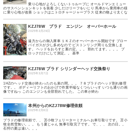
乗り心地がよろしくないトゥループに オールドマンエミュー
のサスペンションキットを装着 少しだけリーフをいじり 馬車から乗用車の様
に乗り心地が改善 ショックはニトロチャージャープラス 従来の物より太くな
KZJ78W プラド エンジン オーバーホール
2025年3月29日
遠方からの御入庫車 １ＫＺのオーバーホール開始です ブロー
バイガスが少し多めなので ピストンリング周りも交換しま
す。 ヘッドをおろすと案の定。。。 割れてます。。。。 ブ
ロックだけにして測定。。 基準
KZJ78W プラド シリンダーヘッド交換祭り
2025年3月7日
1HZのヘッド交換が終わったのも束の間。。。 ７８プラドのヘッド割れ修理
です。。 ボディーリフトのおかげで作業半端なくつらいっす いつも通りの画
像ですねっ このエンジンも全部割れでした。 この車が終わ
本州からのKZJ78W修理依頼
2025年2月8日
プラドの修理依頼で、、 苫小牧フェリーターミナルへお車引取りです。 苫小
牧全然雪無い。。。 もう夏じゃん 無事引取完了です。 で、、、 次の日。。
石狩の夏は遠い。。。