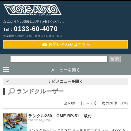
なんなりとお気軽にお申し付けください。
0133-60-4070
Tel：
営業時間：9:00〜18:00 定休日：日曜日・祝日
お問い合わせはこちら
メニューを
開く
ナビメニューを
開く
ランドクルーザー
全
63
件 【1 ～ 20】
次の20件
[
1/4
]
ランクル250 OME BP-51 取付
2025年10月25日
ランドクルーザー２５０に オールドマンエミュー BP-51を