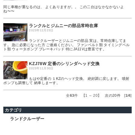
同じ車種が重なるのは、 よくありますが。。 この二台はなかなかないよ
ね〜〜
ランクルとジムニーの部品常時在庫
2023年12月23日
ランドクルーザーとジムニーの部品 実は、常時在庫してま
す。 急に必要になった方 ご連絡ください。 ファンベルト類 タイミングベル
ト類 ウォータポンプ ブレーキパッド 特にJA11Vは豊富です。
KZJ78W 定番のシリンダヘッド交換
2023年11月30日
もはや定番の １KZのヘッド交換。 絶好調に戻します。 噴射
ポンプも調整して 納車しまーす。
全
63
件 【1 ～ 20】
次の20件
[
1/4
]
カテゴリ
ランドクルーザー