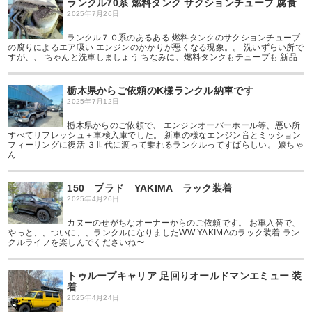
ランクル70系 燃料タンク サクションチューブ 腐食
2025年7月26日
ランクル７０系のあるある 燃料タンクのサクションチューブ
の腐りによるエア吸い エンジンのかかりが悪くなる現象。。 洗いずらい所で
すが、、 ちゃんと洗車しましょう ちなみに、燃料タンクもチューブも 新品
栃木県からご依頼のK様ランクル納車です
2025年7月12日
栃木県からのご依頼で、 エンジンオーバーホール等、悪い所
すべてリフレッシュ＋車検入庫でした。 新車の様なエンジン音とミッション
フィーリングに復活 ３世代に渡って乗れるランクルってすばらしい。 娘ちゃ
ん
150 プラド YAKIMA ラック装着
2025年4月26日
カヌーのせがちなオーナーからのご依頼です。 お車入替で、
やっと、、ついに、、ランクルになりましたWW YAKIMAのラック装着 ラン
クルライフを楽しんでくださいね〜
トゥループキャリア 足回りオールドマンエミュー 装
着
2025年4月24日