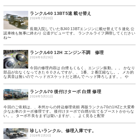
ランクル40 13BT5速 載せ替え
2024年7月20日
長期入院していたBJ40 13BTエンジンに載せ替えて５速化 公
認車検も無事に終わり 公道デビューです。 ランクルライフ満喫してください
ね〜
ランクル60 12H エンジン不調 修理
2024年6月29日
今回の修理内容は 白煙もくもく、エンジン振動。。。 かなり
部品が出なくなってきた６０さんですが、、 1番、２番圧縮なし。。 メカ的
な異音は無いので ヘッドガスケットだと踏んで ヘッド降ろします。。 や
ランクル70 後付けターボ 白煙 修理
2024年5月31日
今回のご依頼は、、本州からの持込修理依頼 再販ランクル70の1HZと大変希
少なお車のターボ修理です。 後付けターボで白煙が出てるブーストかからな
い。。 ターボ不良をまずは疑いますが、、 よく見ると配管
珍しいランクル、修理入庫です。
2024年2月3日