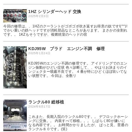
1HZ シリンダーヘッド 交換
2025年2月3日
今回の修理は、、1HZのクーラントがゴボゴボ吹き返すお得意の奴です!(^^)!
でかい重いの鉄ヘッドですが消耗部品なところがあります。 まさかの全割れ
です。。 1KZもそうですが、複燃焼室のヘッドの宿
KDJ95W プラド エンジン不調 修理
2025年1月24日
KDJ95Wのエンジン不調の修理です。 アイドリングでのエン
ジン振動がひどい症状 色々診断して、、やはりお決まりのイ
ンジェクター噴霧不良です。 ４番が特にひどくほぼ吹いてな
い状態です。 今回は、全数リ
ランクル80 総移植
2024年8月17日
これまた、長期入院のランクル80です。。 デフロックホーシ
ングに交換。。 内装すべて移植。。。 しばらく80が嫌いに
なる内容です。。 お時間かかりましたが、 ぱっと見、普通の
ランクル８０です。(笑)