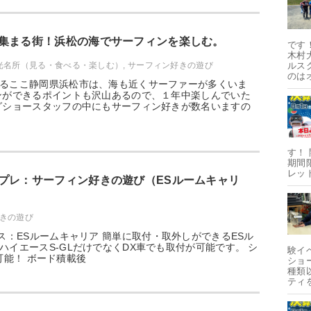
集まる街！浜松の海でサーフィンを楽しむ。
です
木村
光名所（見る・食べる・楽しむ）
,
サーフィン好きの遊び
ルス
のは
るここ静岡県浜松市は、海も近くサーファーが多くいま
ンができるポイントも沢山あるので、１年中楽しんでいた
グショースタッフの中にもサーフィン好きが数名いますの
す！ 
期間
レッ
プレ：サーフィン好きの遊び（ESルームキャリ
きの遊び
ース：ESルームキャリア 簡単に取付・取外しができるESル
ハイエースS-GLだけでなくDX車でも取付が可能です。 シ
験イ
能！ ボード積載後
ショ
種類
ティ