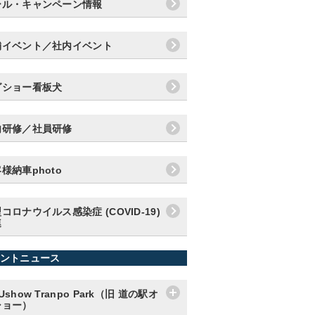
ール・キャンペーン情報
舗イベント／社内イベント
グショー看板犬
内研修／社員研修
様納車photo
コロナウイルス感染症 (COVID-19)
連
ントニュース
Ushow Tranpo Park（旧 道の駅オ
ショー）