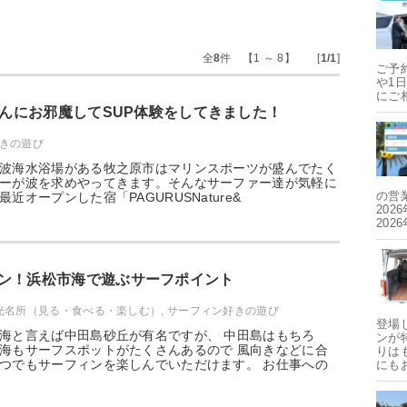
全
8
件 【1 ～ 8】 [
1/1
]
ご予
や1
にご
Sさんにお邪魔してSUP体験をしてきました！
きの遊び
波海水浴場がある牧之原市はマリンスポーツが盛んでたく
ーが波を求めやってきます。そんなサーファー達が気軽に
の営
近オープンした宿「PAGURUSNature&
202
202
ン！浜松市海で遊ぶサーフポイント
光名所（見る・食べる・楽しむ）
,
サーフィン好きの遊び
登場
海と言えば中田島砂丘が有名ですが、 中田島はもちろ
ンが
海もサーフスポットがたくさんあるので 風向きなどに合
りは
つでもサーフィンを楽しんでいただけます。 お仕事への
にも