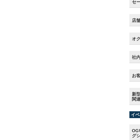
セ
店
オ
社
お客
新型
関
イベ
OG
グ