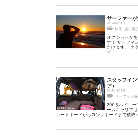
サーファーが
2017年3月1日
静岡･浜松観
オグショーがあ
す！ サーフィ
だけます。 オ
で、
スタッフイン
ア）
2013年3月3日
サーフィン好
200系ハイエ
ームキャリアは
ョートボードからロングボードまで積載可