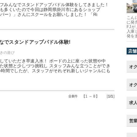
フみんなでスタンドアップパドル体験をしてきました！
も多くいたので今回は静岡県掛川市にあるショップ
リッパー）」さんにスクールをお願いしました！ 「Ri
こん
に発
FJ
入庫
発を
なでスタンドアップパドル体験!
店舗
きの遊び
していただき早速入水！ ボードの上に座った状態や中
た状態と少しづつ挑戦し スタッフみんな立つことができ
オ
い時間でしたが、スタッフがそれぞれ新しいジャンルにも
オグ
全
8
件 【1 ～ 8】 [
1/1
]
求
営