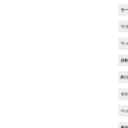
モ
マ
ウ
自
釣
そ
ペ
車