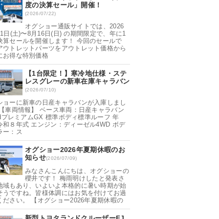
度の決算セール」開催！
(2026/07/22)
オグショー通販サイトでは、2026
1日(土)〜8月16日(日) の期間限定で、年に1
決算セールを開催します！ 今回のセールで
アウトレットパーツをアウトレット価格から
にお得な特別価格
【1台限定！】寒冷地仕様・ステ
レスグレーの新車在庫キャラバン
(2026/07/10)
ショーに新車の日産キャラバンが入庫しまし
 【車両情報】 ベース車両：日産キャラバン
ndプレミアムGX 標準ボディ標準ルーフ 年
令和８年式 エンジン：ディーゼル4WD ボデ
ラー：ス
オグショー2026年夏期休暇のお
知らせ
(2026/07/09)
みなさんこんにちは、オグショーの
櫻井です！ 梅雨明けしたと発表さ
地域もあり、いよいよ本格的に暑い時期が始
そうですね。皆様体調にはお気を付けてお過
ください。 【オグショー2026年夏期休暇の
新型トヨタランドクルーザーFJ