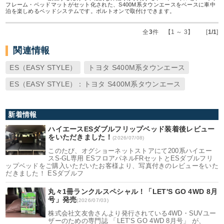
フレーム・ベッドマットがセット化された、S400M系タウンエースをベースに車中
泊を楽しめるベッドシステムです。ボルトオンで取付けできます。
全
3
件 【1 ～ 3】 [
1/1
]
関連情報
ES（EASY STYLE）
トヨタ S400M系タウンエース
ES（EASY STYLE）：トヨタ S400M系タウンエース
新着情報
ハイエースESダブルフリップベッド装着後レビュー
をいただきました！
(2026/07/08)
このたび、オグショーネットストアにて200系ハイエー
スS-GL専用 ESフロアパネルFRセットとESダブルフリ
ップベッドをご購入いただいたお客様より、写真付きのレビューをいた
だきました！ ESダブルフ
丸々1冊ランクルスペシャル！「LET'S GO 4WD 8月
号」発売
(2026/07/03)
株式会社文友舎さんより発行されている4WD・SUVユー
ザーのための専門誌 「LET'S GO 4WD 8月号」 が、