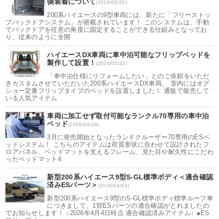
側装着について
(2026/05/26)
200系ハイエースの9型車両には、新たに「フリーストッ
プバックドアシステム」が搭載されています！ このシステムは、手動
でバックドアを任意の角度に固定することができる仕組みとなってお
り、従来のように全開
ハイエースDX車両に車中泊可能なフリップベッドを
製作して設置！
(2026/05/22)
「車中泊仕様にリフォームしたい」とのご依頼をいただ
きカスタムさせていただいた200系ハイエースDX車両。 室内にはオグ
ショー定番フリップタイプのベッドを設置しました！ 通販で販売して
いる人気アイテム
車両に加工せず取付可能なランクル70専用の車中泊
ベッド
(2026/04/16)
3月に発売開始となったランドクルーザー70専用のESベ
ッドシステム！ こちらのアイテムは荷質形状に合わせて設計されたフ
ロアパネル、ベッドマットを支えるフレーム、見た目や耐久性にこだわ
ったベッドマット4
新型200系ハイエース9型S-GL標準ボディ＜適合確認
済みESパーツ＞
(2026/04/04)
新型200系ハイエース9型のS-GL標準ボディ標準ルーフ車
につきまして、1部ESパーツの適合確認がとれましたの
でお知らせします！ ↓2026年4月4日時点 適合確認済みアイテム↓ ●ES