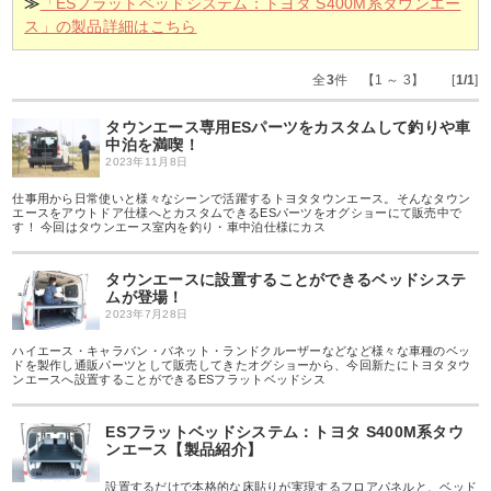
≫
「ESフラットベッドシステム：トヨタ S400M系タウンエー
ス」の製品詳細はこちら
全
3
件 【1 ～ 3】 [
1/1
]
タウンエース専用ESパーツをカスタムして釣りや車
中泊を満喫！
2023年11月8日
仕事用から日常使いと様々なシーンで活躍するトヨタタウンエース。そんなタウン
エースをアウトドア仕様へとカスタムできるESパーツをオグショーにて販売中で
す！ 今回はタウンエース室内を釣り・車中泊仕様にカス
タウンエースに設置することができるベッドシステ
ムが登場！
2023年7月28日
ハイエース・キャラバン・バネット・ランドクルーザーなどなど様々な車種のベッ
ドを製作し通販パーツとして販売してきたオグショーから、今回新たにトヨタタウ
ンエースへ設置することができるESフラットベッドシス
ESフラットベッドシステム：トヨタ S400M系タウ
ンエース【製品紹介】
設置するだけで本格的な床貼りが実現するフロアパネルと、ベッド