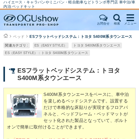
ハイエース・キャラバンやミニバン・軽自動車などトランポ専門店 車中泊/車
内泊 ベッドキット
お問合せ
検索
メニュー
ベッド
ESフラットベッドシステム：トヨタ S400M系タウンエース
関連カテゴリ :
ES（EASY STYLE）
トヨタ S400M系タウンエース
ES（EASY STYLE）：トヨタ S400M系タウンエース
ESフラットベッドシステム：トヨタ
S400M系タウンエース
S400M系タウンエースをベースに、車中泊
を楽しめるベッドシステムです。設置する
だけで本格的な床貼りが実現するフロアパ
ネルと、ベッドフレーム・ベッドマットが
セット化された製品となっていて、ボルト
オンで簡単に取付けることができます。