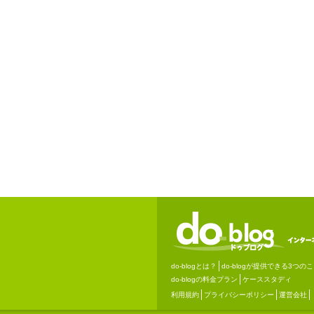
do-blogとは？
do-blogが提供できる3つの
do-blogの料金プラン
ケーススタディ
利用規約
プライバシーポリシー
運営会社