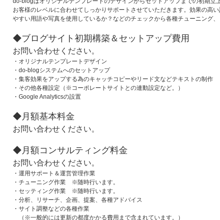
do-blogはオリジナルテンプレートのデザインからセットアップまでの初期
お客様のレベルに合わせてしっかりサポートさせていただきます。効果の高い
やすい用語や写真を使用しているか？などのチェックから各種チューニング、
◆ブログサイト初期構築＆セットアップ費用
お問い合わせください。
・オリジナルテンプレートデザイン
・do-blogシステムへのセットアップ
・集客効果をアップする為のキャッチコピーやリード文などテキストの制作
・その他各種設定（※コーポレートサイトとの連動設定など。）
・Google Analyticsの設置
◆月額基本料金
お問い合わせください。
◆月額コンサルティング料金
お問い合わせください。
・運用サポート＆運営管理作業
・チューニング作業 ※随時行います。
・セッティング作業 ※随時行います。
・分析、リサーチ、企画、提案、各種アドバイス
・サイト調整などの各種作業
（※一般的には更新の都度かかる費用まで含まれています。）