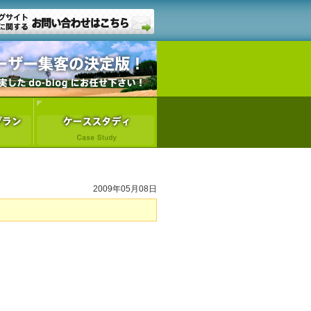
2009年05月08日