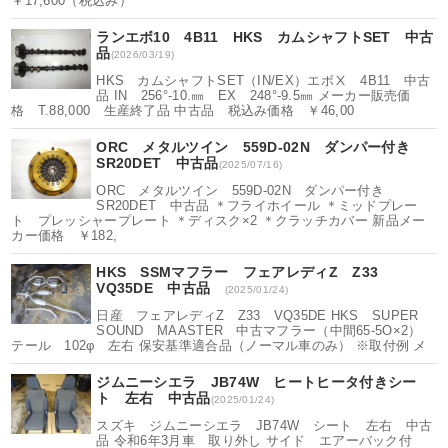
￥17,600（税込み）
ランエボ10 4B11 HKS カムシャフトSET 中古
品
(2026/03/19)
HKS カムシャフトSET（IN/EX）エボⅩ 4B11 中古
品 IN 256°-10.㎜ EX 248°-9.5㎜ メーカー販売価
格 T.88,000 生産終了品 中古品 税込み価格 ￥46,00
ORC メタルツイン 559D-02N ダンパー付き
SR20DET 中古品
(2025/07/16)
ORC メタルツイン 559D-02N ダンパー付き
SR20DET 中古品 ＊フライホイール ＊ミッドプレー
ト プレッシャープレート ＊ディスク×2 ＊クラッチカバー 新品メー
カー価格 ￥182,
HKS SSMマフラー フェアレディZ Z33
VQ35DE 中古品
(2025/01/24)
日産 フェアレディZ Z33 VQ35DE HKS SUPER
SOUND MAASTER 中古マフラー（中間65-5O×2）
テール 102φ 左右 保安基準適合品（ノーマル車のみ） ※取付例 メ
ジムニーシエラ JB74W ヒートヒータ付きシー
ト 左右 中古品
(2025/01/24)
スズキ ジムニーシエラ JB74W シート 左右 中古
品 令和6年3月車 取り外し サイド エアーバック付