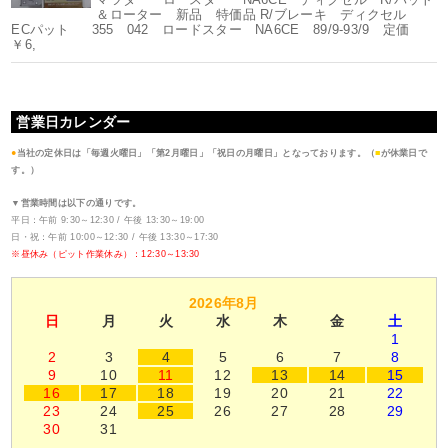
＆ローター 新品 特価品 R/ブレーキ ディクセル
ECパット 355 042 ロードスター NA6CE 89/9-93/9 定価
￥6,
営業日カレンダー
●
当社の定休日は「毎週火曜日」「第2月曜日」「祝日の月曜日」となっております。（
■
が休業日で
す。）
▼営業時間は以下の通りです。
平日：午前 9:30～12:30 / 午後 13:30～19:00
日・祝：午前 10:00～12:30 / 午後 13:30～17:30
※昼休み（ピット作業休み）：12:30～13:30
2026年8月
日
月
火
水
木
金
土
1
2
3
4
5
6
7
8
9
10
11
12
13
14
15
16
17
18
19
20
21
22
23
24
25
26
27
28
29
30
31