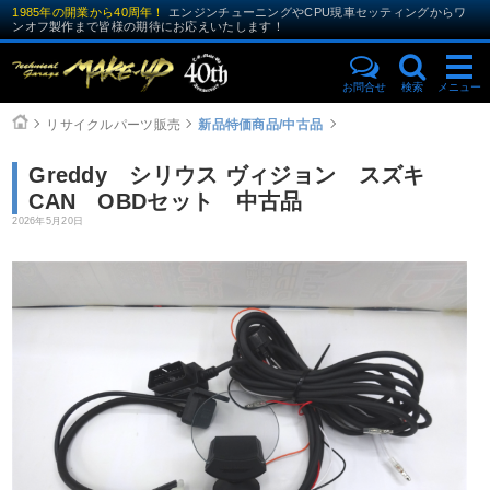
1985年の開業から40周年！
エンジンチューニングやCPU現車セッティングからワ
ンオフ製作まで皆様の期待にお応えいたします！
お問合せ
検索
メニュー
リサイクルパーツ販売
新品特価商品/中古品
Greddy シリウス ヴィジョン スズキ
CAN OBDセット 中古品
2026年5月20日