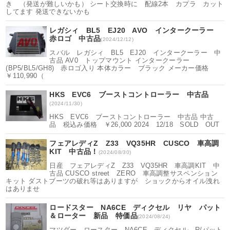
き （発送が難しいかも） シート交換時に 配線2本 カプラ カット
してます 発送できないかも
レガシィ BL5 EJ20 AVO インタークーラー
赤ロゴ 中古品
(2024/12/12)
スバル レガシィ BL5 EJ20 インタークーラー 中
古品 AV0 トップマウント インタークーラー
(BP5/BL5/GH8) 赤ロゴ入り 本体カラー ブラック メーカー価格
￥110,990（
HKS EVC6 ブーストコントローラー 中古品
(2024/11/30)
HKS EVC6 ブーストコントローラー 中古品 中古
品 税込み価格 ￥26,000 2024 12/18 SOLD OUT
フェアレディZ Z33 VQ35HR CUSCO 車高調
KIT 中古品！
(2024/08/30)
日産 フェアレディZ Z33 VQ35HR 車高調KIT 中
古品 CUSCO street ZERO 車高調整サスペンション
キット ダストブーツの破れ等はありますが ショックからオイル洩れ
はありませ
ロードスター NA6CE ディクセル リヤ パット
＆ローター 新品 特価品
(2024/08/24)
マツダー ロースター NA6CE ディクセル R/パット