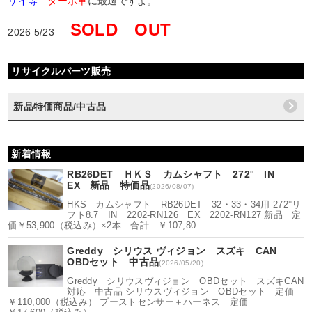
リイ等
ターボ車
に最適ですよ。
SOLD OUT
2026 5/23
リサイクルパーツ販売
新品特価商品/中古品
新着情報
RB26DET ＨＫＳ カムシャフト 272° IN
EX 新品 特価品
(2026/08/07)
HKS カムシャフト RB26DET 32・33・34用 272°リ
フト8.7 IN 2202-RN126 EX 2202-RN127 新品 定
価￥53,900（税込み）×2本 合計 ￥107,80
Greddy シリウス ヴィジョン スズキ CAN
OBDセット 中古品
(2026/05/20)
Greddy シリウスヴィジョン OBDセット スズキCAN
対応 中古品 シリウスヴィジョン OBDセット 定価
￥110,000（税込み） ブーストセンサー＋ハーネス 定価