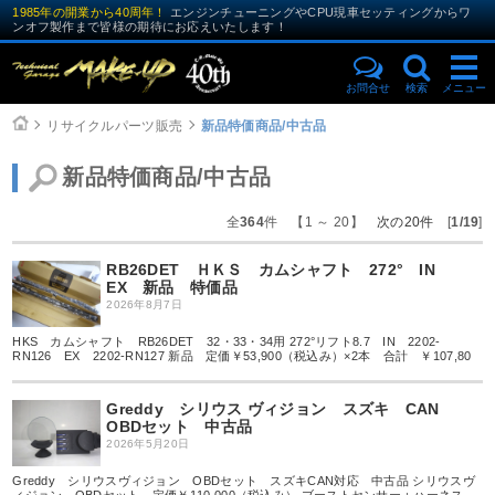
1985年の開業から40周年！
エンジンチューニングやCPU現車セッティングからワ
ンオフ製作まで皆様の期待にお応えいたします！
お問合せ
検索
メニュー
リサイクルパーツ販売
新品特価商品/中古品
新品特価商品/中古品
全
364
件 【1 ～ 20】
次の20件
[
1/19
]
RB26DET ＨＫＳ カムシャフト 272° IN
EX 新品 特価品
2026年8月7日
HKS カムシャフト RB26DET 32・33・34用 272°リフト8.7 IN 2202-
RN126 EX 2202-RN127 新品 定価￥53,900（税込み）×2本 合計 ￥107,80
Greddy シリウス ヴィジョン スズキ CAN
OBDセット 中古品
2026年5月20日
Greddy シリウスヴィジョン OBDセット スズキCAN対応 中古品 シリウスヴ