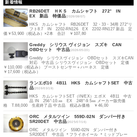
新着情報
RB26DET ＨＫＳ カムシャフト 272° IN
EX 新品 特価品
(2026/08/07)
HKS カムシャフト RB26DET 32・33・34用 272°リ
フト8.7 IN 2202-RN126 EX 2202-RN127 新品 定
価￥53,900（税込み）×2本 合計 ￥107,80
Greddy シリウス ヴィジョン スズキ CAN
OBDセット 中古品
(2026/05/20)
Greddy シリウスヴィジョン OBDセット スズキCAN
対応 中古品 シリウスヴィジョン OBDセット 定価
￥110,000（税込み） ブーストセンサー＋ハーネス 定価
￥17,600（税込み）
ランエボ10 4B11 HKS カムシャフトSET 中古
品
(2026/03/19)
HKS カムシャフトSET（IN/EX）エボⅩ 4B11 中古
品 IN 256°-10.㎜ EX 248°-9.5㎜ メーカー販売価
格 T.88,000 生産終了品 中古品 税込み価格 ￥46,00
ORC メタルツイン 559D-02N ダンパー付き
SR20DET 中古品
(2025/07/16)
ORC メタルツイン 559D-02N ダンパー付き
SR20DET 中古品 ＊フライホイール ＊ミッドプレー