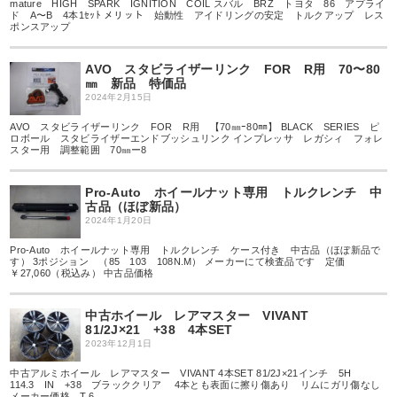
mature HIGH SPARK IGNITION COIL スバル BRZ トヨタ 86 アプライ
ド A〜B 4本1ｾｯﾄ メリット 始動性 アイドリングの安定 トルクアップ レス
ポンスアップ
AVO スタビライザーリンク FOR R用 70〜80
㎜ 新品 特価品
2024年2月15日
AVO スタビライザーリンク FOR R用 【70㎜ｰ80㎜】 BLACK SERIES ピ
ロボール スタビライザーエンドブッシュリンク インプレッサ レガシィ フォレ
スター用 調整範囲 70㎜ー8
Pro-Auto ホイールナット専用 トルクレンチ 中
古品（ほぼ新品）
2024年1月20日
Pro-Auto ホイールナット専用 トルクレンチ ケース付き 中古品（ほぼ新品で
す） 3ポジション （85 103 108N.M） メーカーにて検査品です 定価
￥27,060（税込み） 中古品価格
中古ホイール レアマスター VIVANT
81/2J×21 +38 4本SET
2023年12月1日
中古アルミホイール レアマスター VIVANT 4本SET 81/2J×21インチ 5H
114.3 IN +38 ブラッククリア 4本とも表面に擦り傷あり リムにガリ傷なし
メーカー価格 T.6