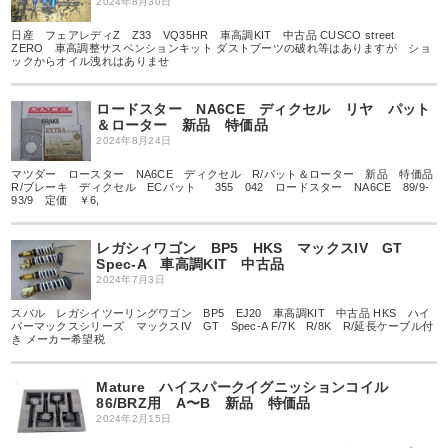
2024年8月30日
日産 フェアレディZ Z33 VQ35HR 車高調KIT 中古品 CUSCO street
ZERO 車高調整サスペンションキット ダストブーツの破れ等はありますが ショ
ックからオイル洩れはありませ
ロードスター NA6CE ディクセル リヤ パット
＆ローター 新品 特価品
2024年8月24日
マツダー ロースター NA6CE ディクセル R/パット＆ローター 新品 特価品
R/ブレーキ ディクセル ECパット 355 042 ロードスター NA6CE 89/9-
93/9 定価 ￥6,
レガシィワゴン BP5 HKS マックスIV GT
Spec-A 車高調KIT 中古品
2024年7月3日
スバル レガシイツーリングワゴン BP5 EJ20 車高調KIT 中古品 HKS ハイ
パーマックスシリーズ マックスIV GT Spec-A F/7K R/8K R/延長ケーブル付
き メーカー希望税
Mature ハイスパークイグニッションコイル
86/BRZ用 A〜B 新品 特価品
2024年2月15日