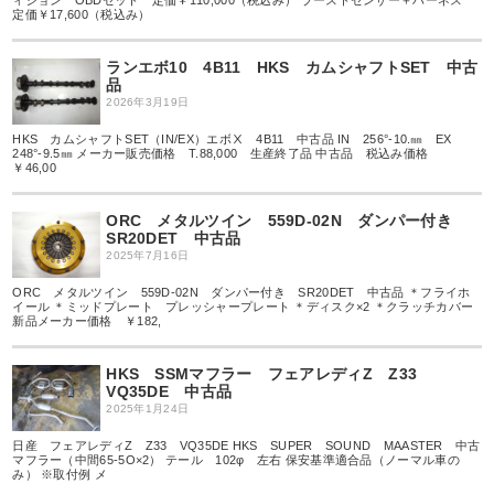
ィジョン OBDセット 定価￥110,000（税込み） ブーストセンサー＋ハーネス
定価￥17,600（税込み）
ランエボ10 4B11 HKS カムシャフトSET 中古
品
2026年3月19日
HKS カムシャフトSET（IN/EX）エボⅩ 4B11 中古品 IN 256°-10.㎜ EX
248°-9.5㎜ メーカー販売価格 T.88,000 生産終了品 中古品 税込み価格
￥46,00
ORC メタルツイン 559D-02N ダンパー付き
SR20DET 中古品
2025年7月16日
ORC メタルツイン 559D-02N ダンパー付き SR20DET 中古品 ＊フライホ
イール ＊ミッドプレート プレッシャープレート ＊ディスク×2 ＊クラッチカバー
新品メーカー価格 ￥182,
HKS SSMマフラー フェアレディZ Z33
VQ35DE 中古品
2025年1月24日
日産 フェアレディZ Z33 VQ35DE HKS SUPER SOUND MAASTER 中古
マフラー（中間65-5O×2） テール 102φ 左右 保安基準適合品（ノーマル車の
み） ※取付例 メ