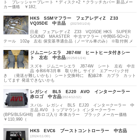
ト プレッシャープレート ＊ディスク×2 ＊クラッチカバー 新品メー
カー価格 ￥182,
HKS SSMマフラー フェアレディZ Z33
VQ35DE 中古品
(2025/01/24)
日産 フェアレディZ Z33 VQ35DE HKS SUPER
SOUND MAASTER 中古マフラー（中間65-5O×2）
テール 102φ 左右 保安基準適合品（ノーマル車のみ） ※取付例 メ
ジムニーシエラ JB74W ヒートヒータ付きシー
ト 左右 中古品
(2025/01/24)
スズキ ジムニーシエラ JB74W シート 左右 中古
品 令和6年3月車 取り外し サイド エアーバック付
き （発送が難しいかも） シート交換時に 配線2本 カプラ カット
してます 発送できないかも
レガシィ BL5 EJ20 AVO インタークーラー
赤ロゴ 中古品
(2024/12/12)
スバル レガシィ BL5 EJ20 インタークーラー 中
古品 AV0 トップマウント インタークーラー
(BP5/BL5/GH8) 赤ロゴ入り 本体カラー ブラック メーカー価格
￥110,990（
HKS EVC6 ブーストコントローラー 中古品
(2024/11/30)