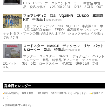
HKS EVC6 ブーストコントローラー 中古品 中古
品 税込み価格 ￥26,000 2024 12/18 SOLD OUT
フェアレディZ Z33 VQ35HR CUSCO 車高調
KIT 中古品！
(2024/08/30)
日産 フェアレディZ Z33 VQ35HR 車高調KIT 中
古品 CUSCO street ZERO 車高調整サスペンション
キット ダストブーツの破れ等はありますが ショックからオイル洩れ
はありませ
ロードスター NA6CE ディクセル リヤ パット
＆ローター 新品 特価品
(2024/08/24)
マツダー ロースター NA6CE ディクセル R/パット
＆ローター 新品 特価品 R/ブレーキ ディクセル
ECパット 355 042 ロードスター NA6CE 89/9-93/9 定価
￥6,
営業日カレンダー
●
当社の定休日は「毎週火曜日」「第2月曜日」「祝日の月曜日」となっております。（
■
が休業日で
す。）
▼営業時間は以下の通りです。