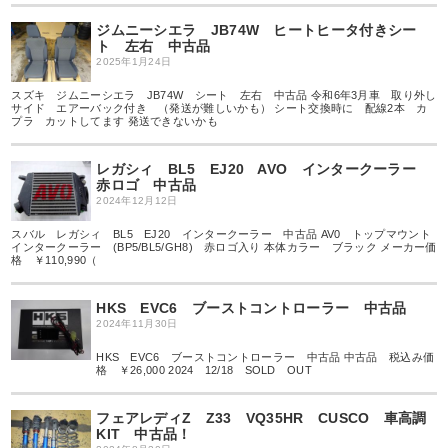
ジムニーシエラ JB74W ヒートヒータ付きシー
ト 左右 中古品
2025年1月24日
スズキ ジムニーシエラ JB74W シート 左右 中古品 令和6年3月車 取り外し
サイド エアーバック付き （発送が難しいかも） シート交換時に 配線2本 カ
プラ カットしてます 発送できないかも
レガシィ BL5 EJ20 AVO インタークーラー
赤ロゴ 中古品
2024年12月12日
スバル レガシィ BL5 EJ20 インタークーラー 中古品 AV0 トップマウント
インタークーラー (BP5/BL5/GH8) 赤ロゴ入り 本体カラー ブラック メーカー価
格 ￥110,990（
HKS EVC6 ブーストコントローラー 中古品
2024年11月30日
HKS EVC6 ブーストコントローラー 中古品 中古品 税込み価
格 ￥26,000 2024 12/18 SOLD OUT
フェアレディZ Z33 VQ35HR CUSCO 車高調
KIT 中古品！