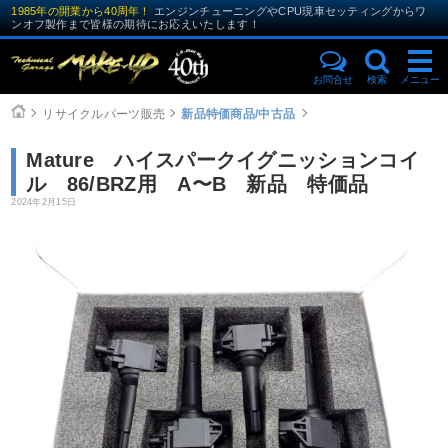
1985年の開業から40周年！
エンジンチューニングやCPU現車セッティングからワ
ンオフ製作まで皆様の期待にお応えいたします！
お問合せ
検索
メニュー
リサイクルパーツ販売
新品特価商品/中古品
Mature ハイスパークイグニッションコイ
ル 86/BRZ用 A〜B 新品 特価品
2024年2月15日