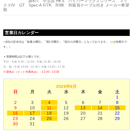
調KIT 中古品 HKS ハイパーマックスシリーズ マッ
クスIV GT Spec-A F/7K R/8K R/延長ケーブル付き メーカー希望
税
営業日カレンダー
●
当社の定休日は「毎週火曜日」「第2月曜日」「祝日の月曜日」となっております。（
■
が休業日で
す。）
▼営業時間は以下の通りです。
平日：午前 9:30～12:30 / 午後 13:30～19:00
日・祝：午前 10:00～12:30 / 午後 13:30～17:30
※昼休み（ピット作業休み）：12:30～13:30
2026年8月
日
月
火
水
木
金
土
1
2
3
4
5
6
7
8
9
10
11
12
13
14
15
16
17
18
19
20
21
22
23
24
25
26
27
28
29
30
31