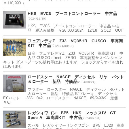
￥110,990（
HKS EVC6 ブーストコントローラー 中古品
(2024/11/30)
HKS EVC6 ブーストコントローラー 中古品 中古
品 税込み価格 ￥26,000 2024 12/18 SOLD OUT
フェアレディZ Z33 VQ35HR CUSCO 車高調
KIT 中古品！
(2024/08/30)
日産 フェアレディZ Z33 VQ35HR 車高調KIT 中
古品 CUSCO street ZERO 車高調整サスペンション
キット ダストブーツの破れ等はありますが ショックからオイル洩れ
はありませ
ロードスター NA6CE ディクセル リヤ パット
＆ローター 新品 特価品
(2024/08/24)
マツダー ロースター NA6CE ディクセル R/パット
＆ローター 新品 特価品 R/ブレーキ ディクセル
ECパット 355 042 ロードスター NA6CE 89/9-93/9 定価
￥6,
レガシィワゴン BP5 HKS マックスIV GT
Spec-A 車高調KIT 中古品
(2024/07/03)
スバル レガシイツーリングワゴン BP5 EJ20 車高