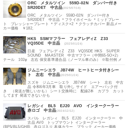
ORC メタルツイン 559D-02N ダンパー付き
SR20DET 中古品
(2025/07/16)
ORC メタルツイン 559D-02N ダンパー付き
SR20DET 中古品 ＊フライホイール ＊ミッドプレー
ト プレッシャープレート ＊ディスク×2 ＊クラッチカバー 新品メー
カー価格 ￥182,
HKS SSMマフラー フェアレディZ Z33
VQ35DE 中古品
(2025/01/24)
日産 フェアレディZ Z33 VQ35DE HKS SUPER
SOUND MAASTER 中古マフラー（中間65-5O×2）
テール 102φ 左右 保安基準適合品（ノーマル車のみ） ※取付例 メ
ジムニーシエラ JB74W ヒートヒータ付きシー
ト 左右 中古品
(2025/01/24)
スズキ ジムニーシエラ JB74W シート 左右 中古
品 令和6年3月車 取り外し サイド エアーバック付
き （発送が難しいかも） シート交換時に 配線2本 カプラ カット
してます 発送できないかも
レガシィ BL5 EJ20 AVO インタークーラー
赤ロゴ 中古品
(2024/12/12)
スバル レガシィ BL5 EJ20 インタークーラー 中
古品 AV0 トップマウント インタークーラー
(BP5/BL5/GH8) 赤ロゴ入り 本体カラー ブラック メーカー価格