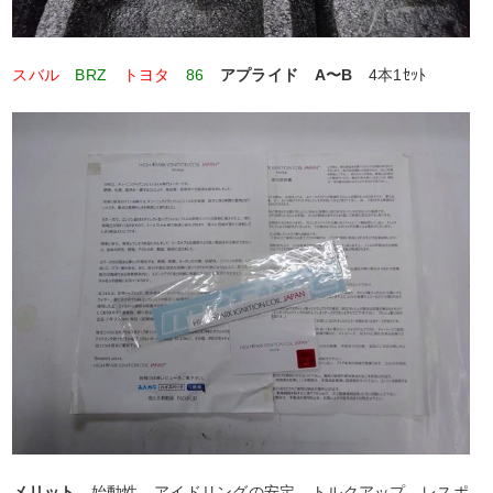
スバル
BRZ
トヨタ
86
アプライド A〜B
4本1ｾｯﾄ
メリット
始動性 アイドリングの安定 トルクアップ レスポ