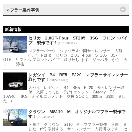
マフラー製作事例
新着情報
セリカ 2.0GT-Four ST205 3SG フロントパイ
プ 製作です！
(2025/02/19)
マフラーパーツ ジャバラ＆中間サイレンサー 入荷
(^。^) トヨタ セリカ 2.0GT-Four ST205 3S-
GTE リフトへ フロントパイプ 取り外し まず ジャバラ から カ
ット！ 溶接
レガシイ B4 BE5 EJ20 マフラーサイレンサー
取付です！
(2024/11/06)
スバル レガシィ B4 BE5 EJ20 サイレンサー取
付 入庫しました (^｡^) エンジン Greddy F3
10W40 HKS オイルエレメント 交換 SOD-1 300㏄ 添加しまし
た (
クラウン MS110 M オリジナルマフラー製作で
す！
(2024/10/25)
トヨタ クラウン S110 M マフラー製作 入庫しま
した (^^) 取付する サイレンサー 入荷済みです！ セ