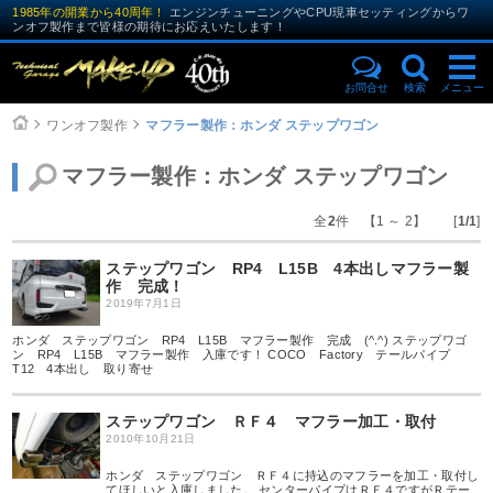
1985年の開業から40周年！
エンジンチューニングやCPU現車セッティングからワ
ンオフ製作まで皆様の期待にお応えいたします！
お問合せ
検索
メニュー
ワンオフ製作
マフラー製作：ホンダ ステップワゴン
マフラー製作：ホンダ ステップワゴン
全
2
件 【1 ～ 2】 [
1/1
]
ステップワゴン RP4 L15B 4本出しマフラー製
作 完成！
2019年7月1日
ホンダ ステップワゴン RP4 L15B マフラー製作 完成 (^.^) ステップワゴ
ン RP4 L15B マフラー製作 入庫です！ COCO Factory テールパイプ
T12 4本出し 取り寄せ
ステップワゴン ＲＦ４ マフラー加工・取付
2010年10月21日
ホンダ ステップワゴン ＲＦ４に持込のマフラーを加工・取付し
てほしいと入庫しました。 センターパイプはＲＦ４ですがＲテー