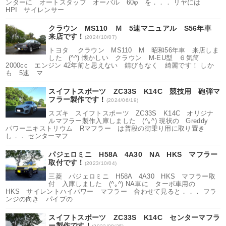
ンターに オートスタッフ オーバル 60φ を．．． リヤには
HPI サイレンサー
クラウン MS110 Ｍ 5速マニュアル S56年車
来店です！
(2024/10/07)
トヨタ クラウン MS110 M 昭和56年車 来店しま
した (^^) 懐かしい クラウン M-EU型 ６気筒
2000cc エンジン 42年前と思えない 錆びもなく 綺麗です！ しか
も 5速 マ
スイフトスポーツ ZC33S K14C 競技用 砲弾マ
フラー製作です！
(2024/06/19)
スズキ スイフトスポーツ ZC33S K14C オリジナ
ルマフラー製作入庫しました (^｡^) 現状の Greddy
パワーエキストリウム Rマフラー は普段の街乗り用に取り置き
し．． センターマフ
パジェロミニ H58A 4A30 NA HKS マフラー
取付です！
(2023/10/04)
三菱 パジェロミニ H58A 4A30 HKS マフラー取
付 入庫しました (^｡^) NA車に ターボ車用の
HKS サイレントハイパワー マフラー 合わせて見ると．．． フラ
ンジの向き パイプの
スイフトスポーツ ZC33S K14C センターマフラ
ー製作です！