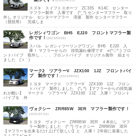
(2023/08/25)
スズキ スイフトスポーツ ZC33S K14C センター
マフラー製作 入庫です (^_^) センターマフラー 取り
外し オリジナル センターマフラー 溶接 製作 センターマフラー
（競技用） 完成しま
レガシィワゴン BH5 EJ20 フロントマフラー製
作です！
(2023/06/28)
スバル レガシィツーリングワゴン BH5 EJ20 入
庫！ マフラーからの 排気漏れ修理です σ(^◇^;) フロ
ントパイプ 取外し．．． フロントパイプ オリジナル製作 始まり
ました (´ｪ｀)
マーク2 ツアラーV JZX100 1JZ フロントパイ
プ 製作です！
(2022/09/22)
トヨタ マークⅡ ツアラーV JZX100 1JZ フロン
トパイプ 製作しました (^｡^) 【マフラーからの排気漏
れが酷い】 マークⅡ ツアラーV JZX100 1JZ 入庫！ フロント
パイプを 外
ヴォクシー ZRR85W 3ER マフラー製作です！
(2022/07/15)
トヨタ ヴォクシー ZRR85W 3ER ４本出し マフ
ラー製作しました (^.^) ヴォクシー ZRR85W 3ER
【マフラーを出来るだけ上げて欲しい】と 入庫！ 2年前に装着した
エムズスピード