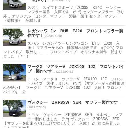
(2023/08/25)
スズキ スイフトスポーツ ZC33S K14C センター
マフラー製作 入庫です (^_^) センターマフラー 取り
外し オリジナル センターマフラー 溶接 製作 センターマフラー
（競技用） 完成しま
レガシィワゴン BH5 EJ20 フロントマフラー製
作です！
(2023/06/28)
スバル レガシィツーリングワゴン BH5 EJ20 入
庫！ マフラーからの 排気漏れ修理です σ(^◇^;) フロ
ントパイプ 取外し．．． フロントパイプ オリジナル製作 始まり
ました (´ｪ｀)
マーク2 ツアラーV JZX100 1JZ フロントパイ
プ 製作です！
(2022/09/22)
トヨタ マークⅡ ツアラーV JZX100 1JZ フロン
トパイプ 製作しました (^｡^) 【マフラーからの排気漏
れが酷い】 マークⅡ ツアラーV JZX100 1JZ 入庫！ フロント
パイプを 外
ヴォクシー ZRR85W 3ER マフラー製作です！
(2022/07/15)
トヨタ ヴォクシー ZRR85W 3ER ４本出し マフ
ラー製作しました (^.^) ヴォクシー ZRR85W 3ER
【マフラーを出来るだけ上げて欲しい】と 入庫！ 2年前に装着した
エムズスピード