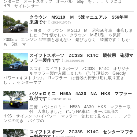
ンターに オートスタッフ オーバル 60φ を．．． リヤには
HPI サイレンサー
クラウン MS110 Ｍ 5速マニュアル S56年車
来店です！
(2024/10/07)
トヨタ クラウン MS110 M 昭和56年車 来店しま
した (^^) 懐かしい クラウン M-EU型 ６気筒
2000cc エンジン 42年前と思えない 錆びもなく 綺麗です！ しか
も 5速 マ
スイフトスポーツ ZC33S K14C 競技用 砲弾マ
フラー製作です！
(2024/06/19)
スズキ スイフトスポーツ ZC33S K14C オリジナ
ルマフラー製作入庫しました (^｡^) 現状の Greddy
パワーエキストリウム Rマフラー は普段の街乗り用に取り置き
し．． センターマフ
パジェロミニ H58A 4A30 NA HKS マフラー
取付です！
(2023/10/04)
三菱 パジェロミニ H58A 4A30 HKS マフラー取
付 入庫しました (^｡^) NA車に ターボ車用の
HKS サイレントハイパワー マフラー 合わせて見ると．．． フラ
ンジの向き パイプの
スイフトスポーツ ZC33S K14C センターマフラ
ー製作です！