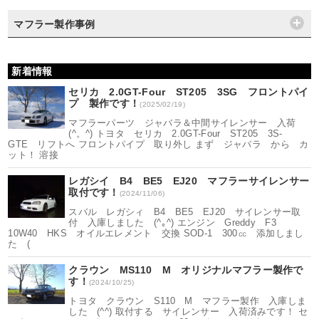
マフラー製作事例
新着情報
セリカ 2.0GT-Four ST205 3SG フロントパイ
プ 製作です！
(2025/02/19)
マフラーパーツ ジャバラ＆中間サイレンサー 入荷
(^。^) トヨタ セリカ 2.0GT-Four ST205 3S-
GTE リフトへ フロントパイプ 取り外し まず ジャバラ から カ
ット！ 溶接
レガシイ B4 BE5 EJ20 マフラーサイレンサー
取付です！
(2024/11/06)
スバル レガシィ B4 BE5 EJ20 サイレンサー取
付 入庫しました (^｡^) エンジン Greddy F3
10W40 HKS オイルエレメント 交換 SOD-1 300㏄ 添加しまし
た (
クラウン MS110 M オリジナルマフラー製作で
す！
(2024/10/25)
トヨタ クラウン S110 M マフラー製作 入庫しま
した (^^) 取付する サイレンサー 入荷済みです！ セ