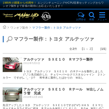
1985年の開業から40周年！
エンジンチューニングやCPU現車セッティングからワ
ンオフ製作まで皆様の期待にお応えいたします！
お問合せ
検索
メニュー
ワンオフ製作
マフラー製作：トヨタ アルテッツァ
マフラー製作：トヨタ アルテッツァ
全
2
件 【1 ～ 2】 [
1/1
]
アルテッツァ ＳＸＥ１０ Ｒマフラー製作
2011年5月3日
トヨタ アルテッツァ ＳＸＥ１０ のＲテールを製作しました
(^_^.) 先日紹介した チェリーパールクリスタルシャイン ２トン
カラー ですが(〟-_・)ﾝ? 昨年末に製作したばかりの Ｗ出し
アルテッツァ ＳＸＥ１０ Ｒテール Ｗ出しノム
ラ管 完成
2010年12月16日
先日アップしたトヨタ アルテッツァ ＳＸＥ１０ですが(^o^) ＨＫＳ ＥＸマニ
サードキャタライザーに続き ＲテールをＷ出しにしました。 ８０φ Ｗ出しのニ