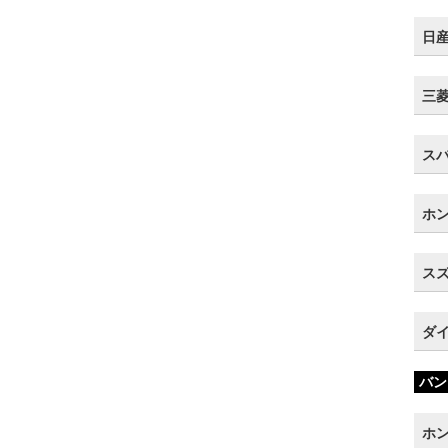
日産
三菱 
スバ
ホン
スズ
ダイ
バン
ホン