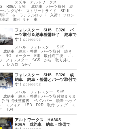
スズキ アルトワークス
6S R06A 5MT 成約車 パーツ取付 続
レーシングギヤ ストリートライド SR-K
調KIT ＆ ラテラルロッド 入荷！ フロン
車高調 取付 リヤ 車
フォレスター SH5 EJ20 パ
ーツ取付＆納車整備終了 納車で
す！
(2026/03/06)
スバル フォレスター SH5
20 成約車 納車・整備 パーツ取付 続き
ィ RG メーター 5連 取付終了後．．．
の フォレスター SG5 から 取り外し
．． レカロ SR-7
フォレスター SH5 EJ20 成
約車 納車・整備とパーツ取付で
す！
(2026/03/02)
スバル フォレスター SH5
20 成約車 納車・整備とパーツ取付始まりま
(^.^) 点検整備後 F/バンパー 脱着 ヘッド
ト スフィア LED D2R 取付 フォグ ス
 HB4
アルトワークス HA36S
R06A 成約車 納車・準備で