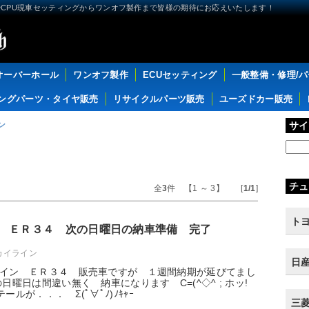
CPU現車セッティングからワンオフ製作まで皆様の期待にお応えいたします！
オーバーホール
ワンオフ製作
ECUセッティング
一般整備・修理/
ングパーツ・タイヤ販売
リサイクルパーツ販売
ユーズドカー販売
ン
サイ
チュ
全
3
件 【1 ～ 3】 [
1/1
]
トヨ
 ＥＲ３４ 次の日曜日の納車準備 完了
スカイライン
日産
イン ＥＲ３４ 販売車ですが １週間納期が延びてまし
曜日は間違い無く 納車になります C=(^◇^ ; ホッ!
ールが．．． Σ(ﾟ∀ﾟﾉ)ﾉｷｬｰ
三菱 