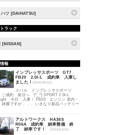
ハツ [DAIHATSU]
トラック
 [NISSAN]
情報
インプレッサスポーツ GT7
FB20 2.0I-L 成約車 入庫し
ました！
(2026/06/10)
スバル インプレッサスポーツ
 ご成約 発注へ (^_^) SPORT 2.0i-L
Sight 今日 入庫！ FB20 エンジン 室内・
 綺麗ですが．．． いきなり新品バッテリー
アルトワークス HA36S
R06A 成約車 納車整備 終
了 納車です！
(2026/03/18)