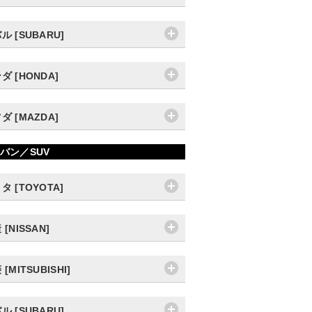
ル [SUBARU]
ダ [HONDA]
ダ [MAZDA]
バン／SUV
タ [TOYOTA]
 [NISSAN]
[MITSUBISHI]
ル [SUBARU]