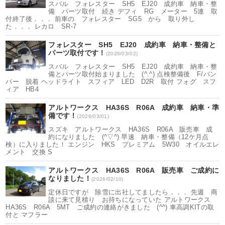
スバル フォレスター SH5 EJ20 成約車 納車・整
備 パーツ取付 続き デフィ RG メーター 5連 取
付終了後．．． 前車の フォレスター SG5 から 取り外し
た．．． レカロ SR-7
フォレスター SH5 EJ20 成約車 納車・整備と
パーツ取付です！
(2026/03/02)
スバル フォレスター SH5 EJ20 成約車 納車・整
備とパーツ取付始まりました (^.^) 点検整備後 F/バン
パー 脱着 ヘッドライト スフィア LED D2R 取付 フォグ スフ
ィア HB4
アルトワークス HA36S R06A 成約車 納車・準
備です！
(2026/03/01)
スズキ アルトワークス HA36S R06A 販売車 成
約になりました (^▽^) 早速 納車・整備（12ケ月点
検）に入りました！ エンジン HKS プレミアム 5W30 オイルエレ
メント 交換 S
アルトワークス HA36S R06A 販売車 ご成約に
なりました！
(2026/02/10)
定休日ですが 除雪に出社してましたら．．． 先週 商
談に来て見積り お持ちになっていた アルトワークス
HA36S R06A 5MT ご成約の連絡がきました (^^) 車高調KITの取
付と マフラー