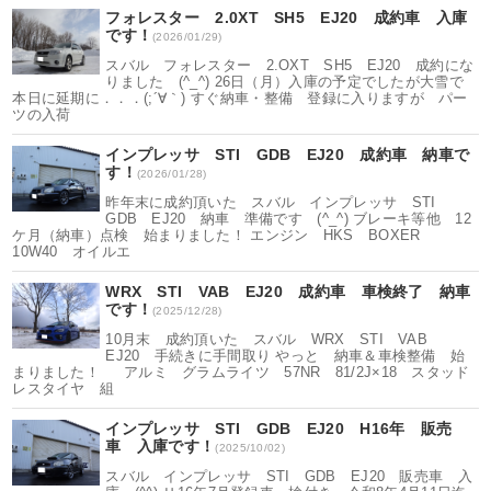
フォレスター 2.0XT SH5 EJ20 成約車 入庫
です！
(2026/01/29)
スバル フォレスター 2.OXT SH5 EJ20 成約にな
りました (^_^) 26日（月）入庫の予定でしたが大雪で
本日に延期に．．．(;´∀｀) すぐ納車・整備 登録に入りますが パー
ツの入荷
インプレッサ STI GDB EJ20 成約車 納車で
す！
(2026/01/28)
昨年末に成約頂いた スバル インプレッサ STI
GDB EJ20 納車 準備です (^_^) ブレーキ等他 12
ケ月（納車）点検 始まりました！ エンジン HKS BOXER
10W40 オイルエ
WRX STI VAB EJ20 成約車 車検終了 納車
です！
(2025/12/28)
10月末 成約頂いた スバル WRX STI VAB
EJ20 手続きに手間取り やっと 納車＆車検整備 始
まりました！ アルミ グラムライツ 57NR 81/2J×18 スタッド
レスタイヤ 組
インプレッサ STI GDB EJ20 H16年 販売
車 入庫です！
(2025/10/02)
スバル インプレッサ STI GDB EJ20 販売車 入