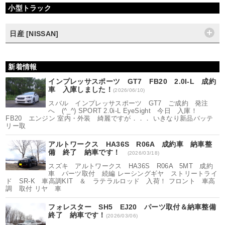
小型トラック
日産 [NISSAN]
新着情報
インプレッサスポーツ GT7 FB20 2.0I-L 成約
車 入庫しました！
(2026/06/10)
スバル インプレッサスポーツ GT7 ご成約 発注
へ (^_^) SPORT 2.0i-L EyeSight 今日 入庫！
FB20 エンジン 室内・外装 綺麗ですが．．． いきなり新品バッテ
リー取
アルトワークス HA36S R06A 成約車 納車整
備 終了 納車です！
(2026/03/18)
スズキ アルトワークス HA36S R06A 5MT 成約
車 パーツ取付 続編 レーシングギヤ ストリートライ
ド SR-K 車高調KIT ＆ ラテラルロッド 入荷！ フロント 車高
調 取付 リヤ 車
フォレスター SH5 EJ20 パーツ取付＆納車整備
終了 納車です！
(2026/03/06)