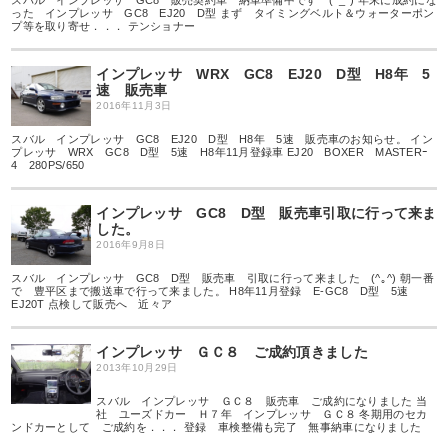
スバル インプレッサ GC8 販売契約車 納車準備中です (^_^) 年末に成約にな
った インプレッサ GC8 EJ20 D型 まず タイミングベルト＆ウォーターポン
プ等を取り寄せ．．． テンショナー
インプレッサ WRX GC8 EJ20 D型 H8年 5
速 販売車
2016年11月3日
スバル インプレッサ GC8 EJ20 D型 H8年 5速 販売車のお知らせ。 イン
プレッサ WRX GC8 D型 5速 H8年11月登録車 EJ20 BOXER MASTERｰ
4 280PS/650
インプレッサ GC8 D型 販売車引取に行って来ま
した。
2016年9月8日
スバル インプレッサ GC8 D型 販売車 引取に行って来ました (^｡^) 朝一番
で 豊平区まで搬送車で行って来ました。 H8年11月登録 E-GC8 D型 5速
EJ20T 点検して販売へ 近々ア
インプレッサ ＧＣ８ ご成約頂きました
2013年10月29日
スバル インプレッサ ＧＣ８ 販売車 ご成約になりました 当
社 ユーズドカー Ｈ７年 インプレッサ ＧＣ８ 冬期用のセカ
ンドカーとして ご成約を．．． 登録 車検整備も完了 無事納車になりました