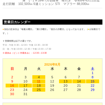
庫 (^^) Ｈ16年7月登録車 検付き 令和8年4月11日迄
走行距離 102,500㎞ 6速ミッション STI マフラー 88,000㎞
営業日カレンダー
●
当社の定休日は「毎週火曜日」「第2月曜日」「祝日の月曜日」となっております。（
■
が休業日で
す。）
▼営業時間は以下の通りです。
平日：午前 9:30～12:30 / 午後 13:30～19:00
日・祝：午前 10:00～12:30 / 午後 13:30～17:30
※昼休み（ピット作業休み）：12:30～13:30
2026年8月
日
月
火
水
木
金
土
1
2
3
4
5
6
7
8
9
10
11
12
13
14
15
16
17
18
19
20
21
22
23
24
25
26
27
28
29
30
31