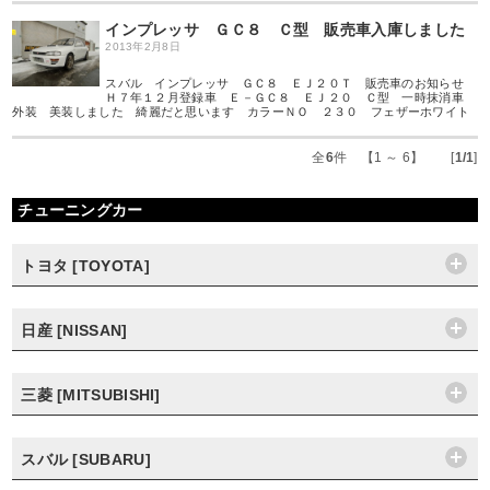
インプレッサ ＧＣ８ Ｃ型 販売車入庫しました
2013年2月8日
スバル インプレッサ ＧＣ８ ＥＪ２０Ｔ 販売車のお知らせ
Ｈ７年１２月登録車 Ｅ－ＧＣ８ ＥＪ２０ Ｃ型 一時抹消車
外装 美装しました 綺麗だと思います カラーＮＯ ２３０ フェザーホワイト
全
6
件 【1 ～ 6】 [
1/1
]
チューニングカー
トヨタ [TOYOTA]
日産 [NISSAN]
三菱 [MITSUBISHI]
スバル [SUBARU]