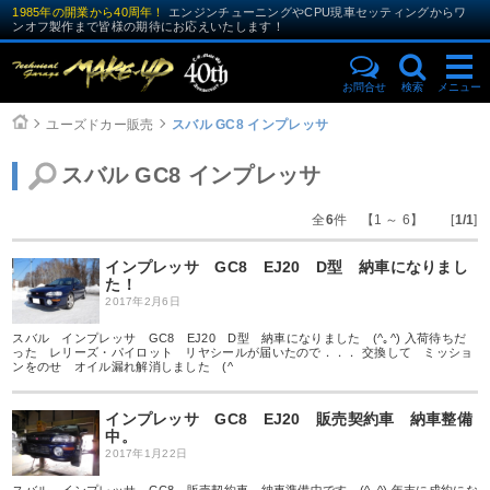
1985年の開業から40周年！
エンジンチューニングやCPU現車セッティングからワ
ンオフ製作まで皆様の期待にお応えいたします！
お問合せ
検索
メニュー
ユーズドカー販売
スバル GC8 インプレッサ
スバル GC8 インプレッサ
全
6
件 【1 ～ 6】 [
1/1
]
インプレッサ GC8 EJ20 D型 納車になりまし
た！
2017年2月6日
スバル インプレッサ GC8 EJ20 D型 納車になりました (^｡^) 入荷待ちだ
った レリーズ・パイロット リヤシールが届いたので．．． 交換して ミッショ
ンをのせ オイル漏れ解消しました (^
インプレッサ GC8 EJ20 販売契約車 納車整備
中。
2017年1月22日