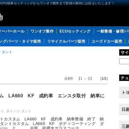
CPU現車セッティングからワンオフ製作まで皆様の期待にお応えいたします！
オーバーホール
ワンオフ製作
ECUセッティング
一般整備・修理/
ングパーツ・タイヤ販売
リサイクルパーツ販売
ユーズドカー販売
 タント
サイ
チュ
全
3
件 【1 ～ 3】 [
1/1
]
トヨ
ム LA660 KF 成約車 エンスタ取付 納車に
日産
ント
,
ダイハツ タント
トカスタム LA660 KF 成約車 納車整備 終了 納
) タントカスタム LA660 KF ボディコーティング ダ
三菱 
パー と．．． 全面 超撥水ガラスコーテ