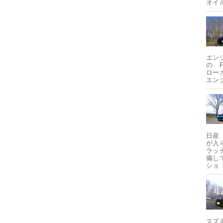
オイ
エンジ
の 
ロー
エン
日産 
が入
ラッ
備し
ショ
スズキ