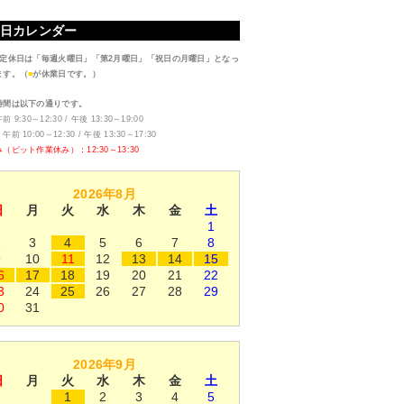
日カレンダー
定休日は「毎週火曜日」「第2月曜日」「祝日の月曜日」となっ
ます。（
■
が休業日です。）
時間は以下の通りです。
 9:30～12:30 / 午後 13:30～19:00
前 10:00～12:30 / 午後 13:30～17:30
（ピット作業休み）：12:30～13:30
2026年8月
日
月
火
水
木
金
土
1
2
3
4
5
6
7
8
9
10
11
12
13
14
15
6
17
18
19
20
21
22
3
24
25
26
27
28
29
0
31
2026年9月
日
月
火
水
木
金
土
1
2
3
4
5