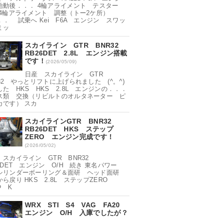
始動後．．． 4輪アライメント テスター
 4輪アライメント 調整（トー2ケ所）
．． 試乗へ Kei F6A エンジン スワッ
ミッ
スカイライン GTR BNR32
RB26DET 2.8L エンジン搭載
です！
(2026/05/09)
日産 スカイライン GTR
32 やっとリフトに上げられました (^。^)
した HKS HKS 2.8L エンジンの．．．
ス類 交換（リビルトのオルタネーター ピ
カです） スカ
スカイラインGTR BNR32
RB26DET HKS ステップ
ZERO エンジン完成です！
(2026/05/02)
 スカイライン GTR BNR32
6DET エンジン O/H 続き 東名パワー
シリンダーボーリング＆面研 ヘッド面研
ら戻り HKS 2.8L ステップZERO
Φ K
WRX STI S4 VAG FA20
エンジン O/H 入庫でしたが？