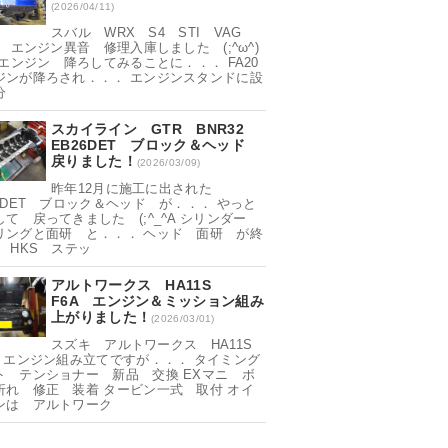
(2026/04/11)
スバル WRX S4 STI VAG
0 エンジン異音 修理入庫しました (;^ω^)
0エンジン 降ろしてみることに．．． FA20
ジンが降ろされ．．． エンジンスタンドに設
分
スカイライン GTR BNR32
EB26DET ブロック＆ヘッド
戻りました！
(2026/03/09)
昨年12月に施工に出された
26DET ブロック＆ヘッド が．．． やっと
して 戻ってきました (;^_^A シリンダー
リングと面研 と．．． ヘッド 面研 が終
 HKS ステッ
アルトワークス HA11S
F6A エンジン＆ミッション組み
上がりました！
(2026/03/01)
スズキ アルトワークス HA11S
A エンジン組み立てですが．．． タイミング
ト テンショナー 新品 交換 EXマニ ボ
折れ 修正 装着 タービン一式 取付 オイ
ンは アルトワーク