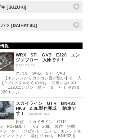
キ [SUZUKI]
ハツ [DAIHATSU]
情報
WRX STI GVB EJ20 エン
ジンブロー 入庫です！
(2026/08/02)
スバル WRX STI VAB
20 【エンジンからカンカン音が酷い】と 入
(;^ω^) メタルからの音は 間違いないの
．． EJ20エンジン 降ろしました！ そのま
J20エンジ
スカイライン GTR BNR32
HKS 2.8L製作完成 納車で
す！
(2026/07/22)
日産 スカイライン GTR
32 RB26DET HKS 2.8L 製作 搭載
-^) スターター リビルト ニスモ エンジン＆
ョンマウント 取付 Greddy BNR32用