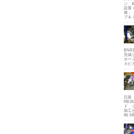
ン 
設置
後．
プ＆
BNR
完成
ホー
カピ
日産
RB2
ド 
加工か
86.5