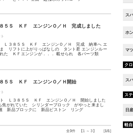
スバ
８５Ｓ ＫＦ エンジンＯ／Ｈ 完成しました
ホン
ント
 Ｌ３８５Ｓ ＫＦ エンジンＯ／Ｈ 完成 納車へ エ
ま リフトに上がりっぱなしの タント君 エンジンルー
マツ
れた ＫＦエンジンが．．． 載せられ 各パーツ類
クロ
スバ
８５Ｓ ＫＦ エンジンＯ／Ｈ開始
ント
ステ
ント Ｌ３８５Ｓ ＫＦ エンジンＯ／Ｈ 開始しました
荷を待ち焦がれていた シリンダーブロック がやっと来まし
 早速 新品ブロックに 新品ピストン リング
日産
軽自
全
3
件 【1 ～ 3】 [
1/1
]