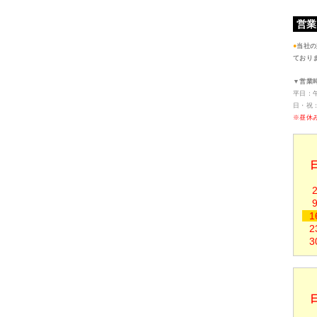
営業
●
当社の
ており
▼営業
平日：午前
日・祝：午
※昼休み
1
2
3