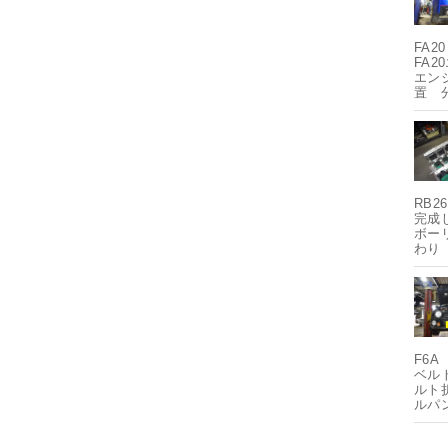
FA2
FA2
エン
置 
RB
完成
ボー
わり
F6
ベル
ルト
ルパ