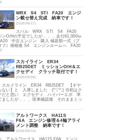
ル
WRX S4 STI FA20 エンジ
ン載せ替え完成 納車です！
(2026/06/17)
スバル WRX STI S4 FA20
ンO/Hの予定でしたが．．． 走行61,000㎞
FA20 中古エンジン 購入 補器類一式（ブ
オフ）移植後 S4 エンジンルームへ FA20
ジ
スカイライン ER34
RB25DET ミッションO/H＆エ
クセディ クラッチ取付です！
(2026/05/28)
スカイライン ER34 RB25DET 【ギヤ
らない】と 入庫しました (^▽^;) 当初はク
チだと思い エクセディ ハイパーエボ 準
てましたが．．． 現車確認後 そのままミッ
アルトワークス HA11S
F6A エンジン修理＆4輪アライ
メント調整 納車です！
(2026/05/14)
 アルトワークス HA11S F6A エンジ