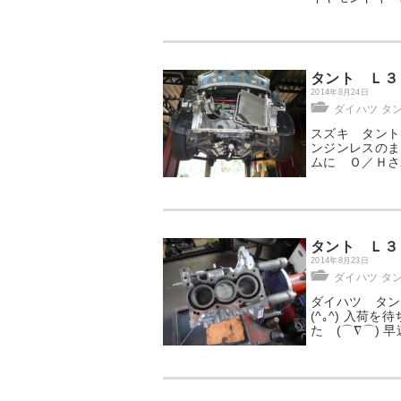
タント Ｌ３
2014年8月24日
ダイハツ タ
スズキ タント
ンジンレスのま
ムに Ｏ／Ｈさ
タント Ｌ３
2014年8月23日
ダイハツ タ
ダイハツ タ
(^｡^) 入
た (⌒∇⌒)