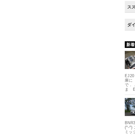
スズ
ダイ
新着
EJ
庫に 
で．
ま E
BNR
(^
ミッシ