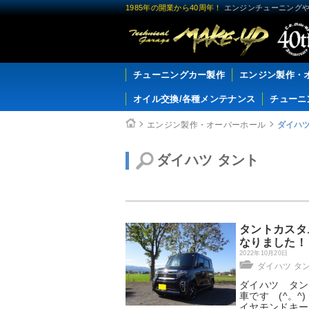
1985年の開業から40周年！
エンジンチューニングや
チューニングカー製作
エンジン製作・
オイル交換/各種メンテナンス
チューニ
エンジン製作・オーバーホール
ダイハツ
ダイハツ タント
タントカスタ
なりました！
2022年10月20日
ダイハツ タ
ダイハツ タン
車です (^。^
イヤモンドキー