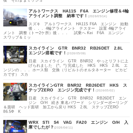
後 そのままミッショ
アルトワークス HA11S F6A エンジン修理＆4輪
アライメント調整 納車です！
(2026/05/14)
スズキ アルトワークス HA11S F6A エンジン 始動
後．．． 4輪アライメント テスター 設置 4輪アライ
メント 調整（トー2ケ所）後．．． 試乗へ Kei F6A エンジン
スワップ＆ミッ
スカイライン GTR BNR32 RB26DET 2.8L
エンジン搭載です！
(2026/05/09)
日産 スカイライン GTR BNR32 やっとリフトに上
げられました (^。^) 完成した HKS HKS 2.8L エ
ンジンの．．． ホース類 交換（リビルトのオルタネーター ピカピ
カです） スカ
スカイラインGTR BNR32 RB26DET HKS ス
テップZERO エンジン完成です！
(2026/05/02)
日産 スカイライン GTR BNR32 RB26DET エン
ジン O/H 続き 東名パワード シリンダーボーリング
＆面研 ヘッド面研 加工から戻り HKS 2.8L ステップZERO
86.5Φ K
WRX STI S4 VAG FA20 エンジン O/H 入
庫でしたが？
(2026/04/11)