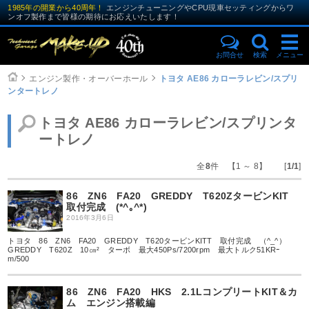
1985年の開業から40周年！
エンジンチューニングやCPU現車セッティングからワ
ンオフ製作まで皆様の期待にお応えいたします！
お問合せ
検索
メニュー
エンジン製作・オーバーホール
トヨタ AE86 カローラレビン/スプリ
ンタートレノ
トヨタ AE86 カローラレビン/スプリンタ
ートレノ
全
8
件 【1 ～ 8】 [
1/1
]
86 ZN6 FA20 GREDDY T620ZタービンKIT
取付完成 (*^｡^*)
2016年3月6日
トヨタ 86 ZN6 FA20 GREDDY T620タービンKITT 取付完成 （^_^）
GREDDY T620Z 10㎝² ターボ 最大450Ps/7200rpm 最大トルク51KRｰ
m/500
86 ZN6 FA20 HKS 2.1LコンプリートKIT＆カ
ム エンジン搭載編