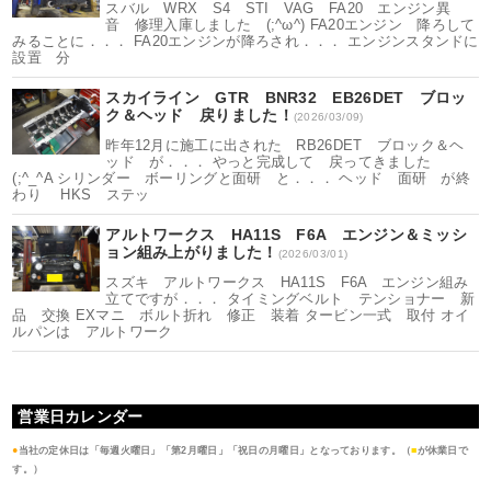
スバル WRX S4 STI VAG FA20 エンジン異
音 修理入庫しました (;^ω^) FA20エンジン 降ろして
みることに．．． FA20エンジンが降ろされ．．． エンジンスタンドに
設置 分
スカイライン GTR BNR32 EB26DET ブロッ
ク＆ヘッド 戻りました！
(2026/03/09)
昨年12月に施工に出された RB26DET ブロック＆ヘ
ッド が．．． やっと完成して 戻ってきました
(;^_^A シリンダー ボーリングと面研 と．．． ヘッド 面研 が終
わり HKS ステッ
アルトワークス HA11S F6A エンジン＆ミッシ
ョン組み上がりました！
(2026/03/01)
スズキ アルトワークス HA11S F6A エンジン組み
立てですが．．． タイミングベルト テンショナー 新
品 交換 EXマニ ボルト折れ 修正 装着 タービン一式 取付 オイ
ルパンは アルトワーク
営業日カレンダー
●
当社の定休日は「毎週火曜日」「第2月曜日」「祝日の月曜日」となっております。（
■
が休業日で
す。）