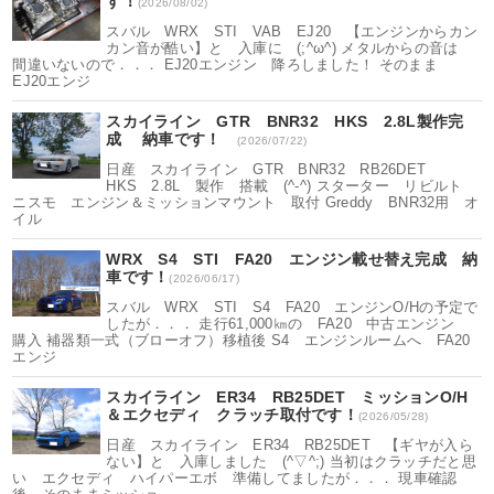
す！
(2026/08/02)
スバル WRX STI VAB EJ20 【エンジンからカン
カン音が酷い】と 入庫に (;^ω^) メタルからの音は
間違いないので．．． EJ20エンジン 降ろしました！ そのまま
EJ20エンジ
スカイライン GTR BNR32 HKS 2.8L製作完
成 納車です！
(2026/07/22)
日産 スカイライン GTR BNR32 RB26DET
HKS 2.8L 製作 搭載 (^-^) スターター リビルト
ニスモ エンジン＆ミッションマウント 取付 Greddy BNR32用 オ
イル
WRX S4 STI FA20 エンジン載せ替え完成 納
車です！
(2026/06/17)
スバル WRX STI S4 FA20 エンジンO/Hの予定で
したが．．． 走行61,000㎞の FA20 中古エンジン
購入 補器類一式（ブローオフ）移植後 S4 エンジンルームへ FA20
エンジ
スカイライン ER34 RB25DET ミッションO/H
＆エクセディ クラッチ取付です！
(2026/05/28)
日産 スカイライン ER34 RB25DET 【ギヤが入ら
ない】と 入庫しました (^▽^;) 当初はクラッチだと思
い エクセディ ハイパーエボ 準備してましたが．．． 現車確認