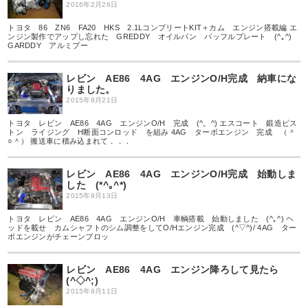
2016年2月26日
トヨタ 86 ZN6 FA20 HKS 2.1LコンプリートKIT＋カム エンジン搭載編 エ
ンジン製作でアップし忘れた GREDDY オイルパン バッフルプレート (^｡^)
GARDDY アルミプー
レビン AE86 4AG エンジンO/H完成 納車にな
りました。
2015年9月21日
トヨタ レビン AE86 4AG エンジンO/H 完成 (^。^) エスコート 鍛造ピス
トン ライジング H断面コンロッド を組み 4AG ターボエンジン 完成 （＾
○＾） 搬送車に積み込まれて．．．
レビン AE86 4AG エンジンO/H完成 始動しま
した (*^｡^*)
2015年9月13日
トヨタ レビン AE86 4AG エンジンO/H 車輌搭載 始動しました (^｡^) ヘ
ッドを載せ カムシャフトのシム調整をしてO/Hエンジン完成 (^▽^)/ 4AG ター
ボエンジンがチェーンブロッ
レビン AE86 4AG エンジン降ろして見たら
(^◇^;)
2015年9月11日