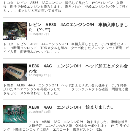
トヨタ レビン AE86 4AGエンジン 降ろして見たら (^◇^;) レビン 入庫
後 即行で4AGエンジンを降ろします。 降ろされた 4AGエンジンをバラして行く
と．．． ポッカリと穴が空いてますね
レビン AE86 4AGエンジンO/H 車輌入庫しまし
た (*^｡^*)
2015年9月7日
トヨタ レビン AE86 4AGエンジンO/H 車輌入庫しました (^｡^) 鍛造ピスト
ン Ｈ断面コンロッド TRDメタルを組み ターボ化したブロック シート研磨 ガ
イド入替 面研済みのヘッドに．．．
AE86 4AG エンジンO/H ヘッド加工とメタル合
わせ
2015年8月21日
トヨタ AE86 4AG エンジンO/H ヘッド加工とメタル合わせ終了 (^｡^) 持参
頂いたスペアエンジンを再度バラして．．． クランクシャフトを確認 問題無く磨
きをして メタル合わせ しました。
AE86 4AG エンジンO/H 始まりました。
2015年8月10日
トヨタ AE86 4AG エンジンO/H 始まりました。 車輌は後日
入庫予定 エンジンのみ入庫 OH＆ターボ化します (^_^) ライジ
ング H断面コンロッドに続き エスコート 鍛造ピストン 82φ