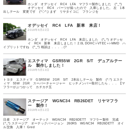
ホンダ オデッセイ RC4 LFA マフラー製作しました (^_^)
オデッセイ RC4 パーツが揃ったので 入庫しました。 左 1本
出しテール 変更です (^◇^;) まず リヤタイコに フランジを
オデッセイ RC4 LFA 新車 来店！
2018年6月22日
ホンダ オデッセイ RC4 LFA 来店しました (^｡^) オデッセ
イ RC4 新車 来店しました！ 2.0L DOHC i-VTEC＋i-MMD ハ
イブリットですね (^_^) 相談は．．．．(?
エスティマ GSR55W 2GR S/T デュアルテー
ル 製作しました！
2018年5月13日
トヨタ エスティマ GSR55W 2GR S/T 2本出しテール 製作 (^.^) エステ
ィマ 55W 2GR スーパーチャージャー ヒッチメンバー取付したら．．． 【マ
フラーがぶつかって カチカチ五
ステージア WGNC34 RB26DET リヤマフラ
ー 製作！
2018年4月12日
日産 ステージア オーテック WGNC34 RB26DETT マフラー製作 完成
(^_^) ステージア オーテックバージョン 260RS WGNC34 RB26DETT オイ
ル交換 入庫！ Gred