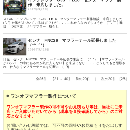
作 来店しました。
2017年9月18日
スバル インプレッサ GJ3 FB16 センターマフラー製作相談 来店しました
(^｡^) 台風が近づいているはずですが．．．これからなのでしょうか (￣｡￣;) 昨
日 【柿本改 リヤマフラー 取付し
セレナ FNC26 マフラーテール延長しました
（*^_^*）
2016年5月16日
日産 セレナ FNC26 マフラーテール延長で来店に （^_^） 【マフラーテール
がバンパーの中にあるのが気に入らない】と来店になり．．． どうしてもと懇願さ
れ 仕方なくマフラーテールを切断に (゜Д
全
86
件 【21 ～ 40】
前の20件
｜
次の20件
[
2/5
]
◉ ワンオフマフラー製作について
ワンオフマフラー製作の可不可やお見積もり等は、当社にご来
店・ご入庫いただいてから（現車を直接確認してから）のご対
応となります。
お問い合わせ段階では、可不可の回答やお見積もりをお出しす
る事はできません。