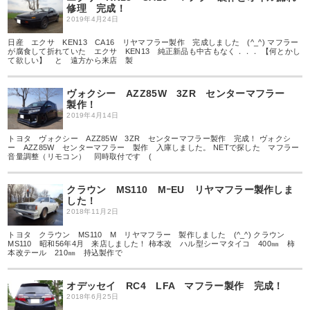
修理 完成！
2019年4月24日
日産 エクサ KEN13 CA16 リヤマフラー製作 完成しました (^_^) マフラー
が腐食して折れていた エクサ KEN13 純正新品も中古もなく．．． 【何とかし
て欲しい】 と 遠方から来店 製
ヴォクシー AZZ85W 3ZR センターマフラー
製作！
2019年4月14日
トヨタ ヴォクシー AZZ85W 3ZR センターマフラー製作 完成！ ヴォクシ
ー AZZ85W センターマフラー 製作 入庫しました。 NETで探した マフラー
音量調整（リモコン） 同時取付です (
クラウン MS110 MｰEU リヤマフラー製作しま
した！
2018年11月2日
トヨタ クラウン MS110 M リヤマフラー 製作しました (^_^) クラウン
MS110 昭和56年4月 来店しました！ 柿本改 ハル型シーマタイコ 400㎜ 柿
本改テール 210㎜ 持込製作で
オデッセイ RC4 LFA マフラー製作 完成！
2018年6月25日