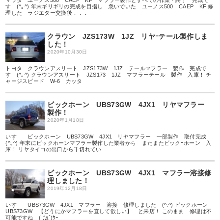
マツダ ユーノス500 CAEP KF マフラー製作とすべての作業・終了 完成で
す (^｡^) 年末ギリギリの完成を目指し 急いでいた ユーノス500 CAEP KF 修
理した ラジエター交換後．．．
クラウン JZS173W 1JZ リヤｰテール製作しま
した！
2020年10月30日
トヨタ クラウンアスリート JZS173W 1JZ テールマフラー 製作 完成で
す (^｡^) クラウンアスリート JZS173 1JZ マフラーテール 製作 入庫！ チ
ャージスピード W-6 カッタ
ビックホーン UBS73GW 4JX1 リヤマフラー
製作！
2020年1月18日
いすゞ ビックホーン UBS73GW 4JX1 リヤマフラー 一部製作 取付完成
(^｡^) 年末にビックホーンマフラー製作した業者から またまたビックｰホーン 入
庫！ リヤタイコの出口から千切れてい
ビックホーン UBS73GW 4JX1 マフラー溶接修
理しました！
2019年12月18日
いすゞ UBS73GW 4JX1 マフラー 溶接 修理しました (^.^) ビックホーン
UBS73GW 【どうにかマフラーを直して欲しい】 と来店！ このまま 修理は不
可能ですね ( ;'д`)ｳｰ