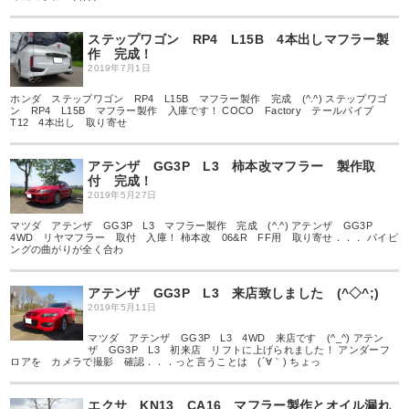
ステップワゴン RP4 L15B 4本出しマフラー製
作 完成！
2019年7月1日
ホンダ ステップワゴン RP4 L15B マフラー製作 完成 (^.^) ステップワゴ
ン RP4 L15B マフラー製作 入庫です！ COCO Factory テールパイプ
T12 4本出し 取り寄せ
アテンザ GG3P L3 柿本改マフラー 製作取
付 完成！
2019年5月27日
マツダ アテンザ GG3P L3 マフラー製作 完成 (^.^) アテンザ GG3P
4WD リヤマフラー 取付 入庫！ 柿本改 06&R FF用 取り寄せ．．． パイピ
ングの曲がりが全く合わ
アテンザ GG3P L3 来店致しました (^◇^;)
2019年5月11日
マツダ アテンザ GG3P L3 4WD 来店です (^_^) アテン
ザ GG3P L3 初来店 リフトに上げられました！ アンダーフ
ロアを カメラで撮影 確認．．．っと言うことは (´∀｀) ちょっ
エクサ KN13 CA16 マフラー製作とオイル漏れ