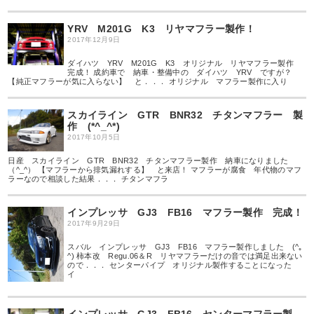
YRV M201G K3 リヤマフラー製作！
2017年12月9日
ダイハツ YRV M201G K3 オリジナル リヤマフラー製作
完成！ 成約車で 納車・整備中の ダイハツ YRV ですが？
【純正マフラーが気に入らない】 と．．． オリジナル マフラー製作に入り
スカイライン GTR BNR32 チタンマフラー 製
作 (*^_^*)
2017年10月5日
日産 スカイライン GTR BNR32 チタンマフラー製作 納車になりました
（^_^） 【マフラーから排気漏れする】 と来店！ マフラーが腐食 年代物のマフ
ラーなので相談した結果．．． チタンマフラ
インプレッサ GJ3 FB16 マフラー製作 完成！
2017年9月29日
スバル インプレッサ GJ3 FB16 マフラー製作しました (^｡
^) 柿本改 Regu.06＆R リヤマフラーだけの音では満足出来ない
ので．．． センターパイプ オリジナル製作することになった
イ
インプレッサ GJ3 FB16 センターマフラー製