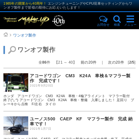
1985年の開業から40周年！
エンジンチューニングやCPU現車セッティングからワ
ンオフ製作まで皆様の期待にお応えいたします！
お問合せ
検索
メニュー
ワンオフ製作
ワンオフ製作
全
86
件 【21 ～ 40】
前の20件
｜
次の20件
[
2/5
]
アコードワゴン CM3 K24A 車検＆マフラー製
作 完成です！
2021年9月20日
ホンダ アコードワゴン CM3 K24A 車検・4輪アライメント マフラー取付
終了(^｡^) アコードワゴン CM3 K24A 車検・整備 入庫しました！ 足回り ブ
レーキから点検 F/左右 タイロ
ユーノス500 CAEP KF マフラー製作 完成 納
車です！
2021年1月7日