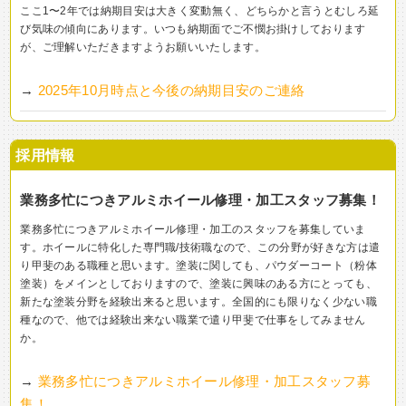
ここ1〜2年では納期目安は大きく変動無く、どちらかと言うとむしろ延
び気味の傾向にあります。いつも納期面でご不憫お掛けしております
が、ご理解いただきますようお願いいたします。
→
2025年10月時点と今後の納期目安のご連絡
採用情報
業務多忙につきアルミホイール修理・加工スタッフ募集！
業務多忙につきアルミホイール修理・加工のスタッフを募集していま
す。ホイールに特化した専門職/技術職なので、この分野が好きな方は遣
り甲斐のある職種と思います。塗装に関しても、パウダーコート（粉体
塗装）をメインとしておりますので、塗装に興味のある方にとっても、
新たな塗装分野を経験出来ると思います。全国的にも限りなく少ない職
種なので、他では経験出来ない職業で遣り甲斐で仕事をしてみません
か。
→
業務多忙につきアルミホイール修理・加工スタッフ募
集！