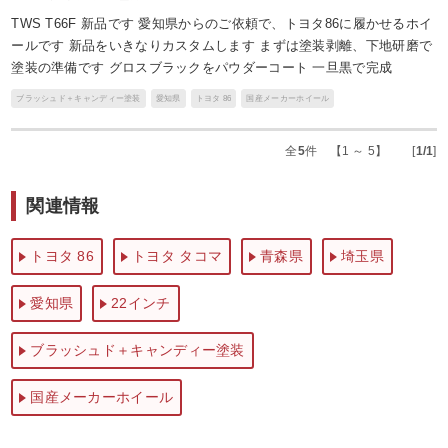
TWS T66F 新品です 愛知県からのご依頼で、トヨタ86に履かせるホイ
ールです 新品をいきなりカスタムします まずは塗装剥離、下地研磨で
塗装の準備です グロスブラックをパウダーコート 一旦黒で完成
ブラッシュド＋キャンディー塗装
愛知県
トヨタ 86
国産メーカーホイール
全
5
件 【1 ～ 5】 [
1/1
]
関連情報
トヨタ 86
トヨタ タコマ
青森県
埼玉県
愛知県
22インチ
ブラッシュド＋キャンディー塗装
国産メーカーホイール