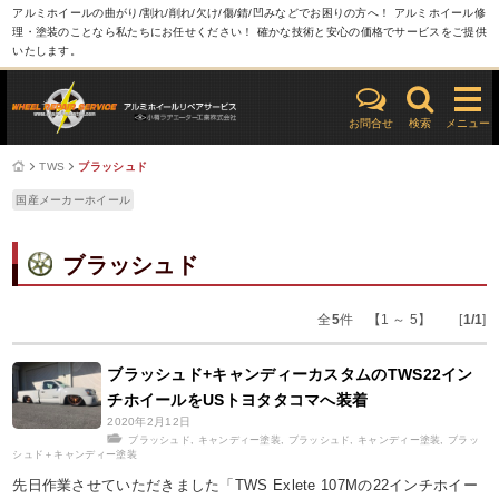
アルミホイールの曲がり/割れ/削れ/欠け/傷/錆/凹みなどでお困りの方へ！ アルミホイール修
理・塗装のことなら私たちにお任せください！ 確かな技術と安心の価格でサービスをご提供
いたします。
お問合せ
検索
メニュー
TWS
ブラッシュド
国産メーカーホイール
ブラッシュド
全
5
件 【1 ～ 5】 [
1/1
]
ブラッシュド+キャンディーカスタムのTWS22イン
チホイールをUSトヨタタコマへ装着
2020年2月12日
ブラッシュド
,
キャンディー塗装
,
ブラッシュド
,
キャンディー塗装
,
ブラッ
シュド＋キャンディー塗装
先日作業させていただきました「TWS Exlete 107Mの22インチホイー