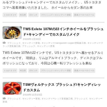
ルをブラッシュド+キャンディーでカスタムリメイク」、USトヨタタ
コマへ装着画像いただきました。 ホイールからセダン系のお車
トヨタ タコマ
埼玉県
22インチ
ブラッシュド＋キャンディー塗装
国産メーカーホイール
TWS Exlete 107Mの22インチホイールをブラッシュ
ド+キャンディーでカスタムリメイク
2020年1月30日
ブラッシュド
,
キャンディー塗装
,
キャンディーtransparent copper塗装施工例
,
キャンディーブ
ラック塗装施工例
,
ブラッシュド
,
キャンディー塗装
TWS Exlete 107Mの22インチです。USトヨタタコマへ履かせるアルミ
ホイールです。 現状は、リムはアルマイトブラック、ディスクはフル
ポリッシュになっており、今回は心機一転リフレッシュを兼ね
トヨタ タコマ
埼玉県
22インチ
ブラッシュド＋キャンディー塗装
国産メーカーホイール
TSWヴォルテックス ブラッシュド/キャンディレッ
ドカスタム
2016年12月23日
ブラッシュド
,
キャンディー塗装
,
キャンディーレッド塗装施工例
,
ブラッシュド
,
キャンディー
塗装