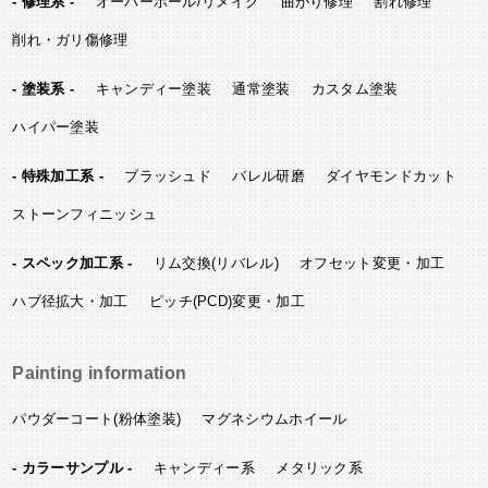
- 修理系 -
オーバーホール/リメイク
曲がり修理
割れ修理
削れ・ガリ傷修理
- 塗装系 -
キャンディー塗装
通常塗装
カスタム塗装
ハイパー塗装
- 特殊加工系 -
ブラッシュド
バレル研磨
ダイヤモンドカット
ストーンフィニッシュ
- スペック加工系 -
リム交換(リバレル)
オフセット変更・加工
ハブ径拡大・加工
ピッチ(PCD)変更・加工
Painting information
パウダーコート(粉体塗装)
マグネシウムホイール
- カラーサンプル -
キャンディー系
メタリック系