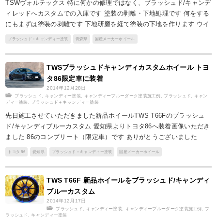
TSWヴォルテックス 特に何かの修理ではなく、ブラッシュド/キャンデ
ィレッドへカスタムでの入庫です 塗装の剥離・下地処理です 何をする
にもまずは塗装の剥離です 下地研磨を経て塗装の下地を作ります ウイ
ブラッシュド＋キャンディー塗装
青森県
国産メーカーホイール
TWSブラッシュドキャンディカスタムホイール トヨ
タ86限定車に装着
2014年12月28日
ブラッシュド
,
キャンディー塗装
,
キャンディーブルーダーク塗装施工例
,
ブラッシュド
,
キャン
ディー塗装
,
ブラッシュド＋キャンディー塗装
先日施工させていただきました新品ホイールTWS T66Fのブラッシュ
ド/キャンディブルーカスタム 愛知県よりトヨタ86へ装着画像いただき
ました 86のコンプリート（限定車）です ありがとうございました
トヨタ 86
愛知県
ブラッシュド＋キャンディー塗装
国産メーカーホイール
TWS T66F 新品ホイールをブラッシュド/キャンディ
ブルーカスタム
2014年12月17日
ブラッシュド
,
キャンディー塗装
,
キャンディーブルーダーク塗装施工例
,
ブ
ラッシュド
,
キャンディー塗装