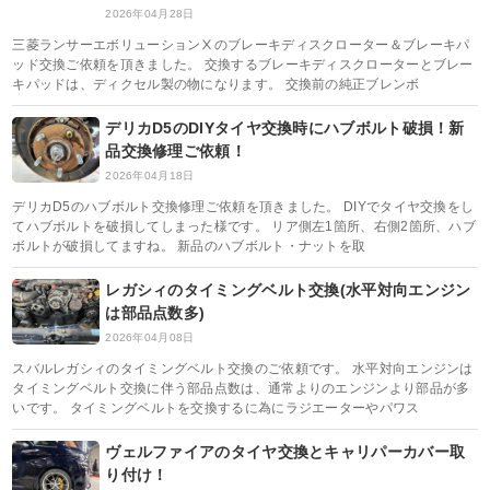
2026年04月28日
三菱ランサーエボリューションⅩのブレーキディスクローター＆ブレーキパ
ッド交換ご依頼を頂きました。 交換するブレーキディスクローターとブレー
キパッドは、ディクセル製の物になります。 交換前の純正ブレンボ
デリカD5のDIYタイヤ交換時にハブボルト破損！新
品交換修理ご依頼！
2026年04月18日
デリカD5のハブボルト交換修理ご依頼を頂きました。 DIYでタイヤ交換をし
てハブボルトを破損してしまった様です。 リア側左1箇所、右側2箇所、ハブ
ボルトが破損してますね。 新品のハブボルト・ナットを取
レガシィのタイミングベルト交換(水平対向エンジン
は部品点数多)
2026年04月08日
スバルレガシィのタイミングベルト交換のご依頼です。 水平対向エンジンは
タイミングベルト交換に伴う部品点数は、通常よりのエンジンより部品が多
いです。 タイミングベルトを交換するに為にラジエーターやパワス
ヴェルファイアのタイヤ交換とキャリパーカバー取
り付け！