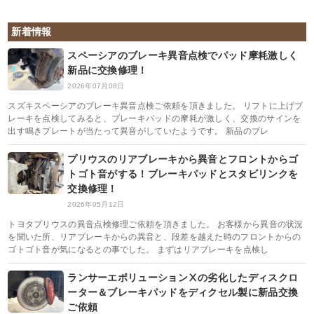
新着情報
スペーシアのブレーキ異音点検でパッド摩耗激しく
新品に交換修理！
2026年07月08日
スズキスペーシアのブレーキ異音点検ご依頼を頂きました。 リフトに上げブ
レーキを点検してみると、ブレーキパッドの摩耗が激しく、交換のサインを
出す鳴きプレートが当たって異音がしていたようです。 新品のブレ
プリウスのリアブレーキから異音とフロントからゴ
トゴト音がする！ブレーキパッドとスタビリンクを
交換修理！
2026年05月12日
トヨタプリウスの異音点検修理ご依頼を頂きました。 お客様から異音の状況
を聞いた所、リアブレーキからの異音と、段差を越えた時のフロントからの
ゴトゴト音が気になるとの事でした。 まずはリアブレーキを点検し
ランサーエボリューションⅩの劣化したディスクロ
ーター＆ブレーキパッドをディクセル製に新品交換
ご依頼