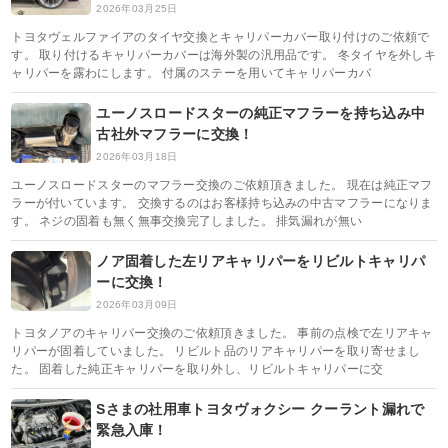
2026年03月25日
トヨタヴェルファイアのタイヤ交換とキャリパーカバー取り付けのご依頼で
す。 取り付けるキャリパーカバーは海外製の汎用品です。 冬タイヤを外しキ
ャリパーを露わにします。 付属のステーを用いてキャリパーカバ
ユーノスロードスターの純正マフラーを持ち込み中
古社外マフラーに交換！
2026年03月18日
ユーノスロードスターのマフラー交換のご依頼頂きました。 現在は純正マフ
ラーが付いています。 交換するのはお客様持ち込みの中古マフラーになりま
す。 ネジの固着も無く無事交換完了しました。 排気漏れが無い
ノア固着した左リアキャリパーをリビルトキャリパ
ーに交換！
2026年03月09日
トヨタノアのキャリパー交換のご依頼頂きました。 事前の点検で左リアキャ
リパーが固着していました。 リビルト品のリアキャリパーを取り寄せまし
た。 固着した純正キャリパーを取り外し、リビルトキャリパーに交
Sさまの社用車トヨタヴォクシー クーラント漏れで
緊急入庫！