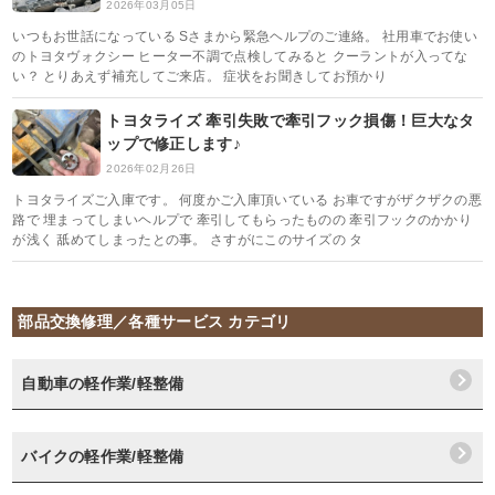
2026年03月05日
いつもお世話になっている Sさまから緊急ヘルプのご連絡。 社用車でお使い
のトヨタヴォクシー ヒーター不調で点検してみると クーラントが入ってな
い？ とりあえず補充してご来店。 症状をお聞きしてお預かり
トヨタライズ 牽引失敗で牽引フック損傷！巨大なタ
ップで修正します♪
2026年02月26日
トヨタライズご入庫です。 何度かご入庫頂いている お車ですがザクザクの悪
路で 埋まってしまいヘルプで 牽引してもらったものの 牽引フックのかかり
が浅く 舐めてしまったとの事。 さすがにこのサイズの タ
部品交換修理／各種サービス カテゴリ
自動車の軽作業/軽整備
バイクの軽作業/軽整備