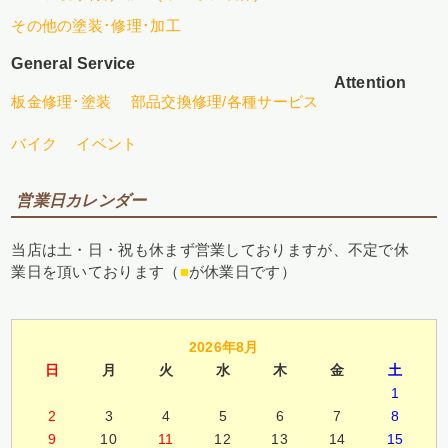
その他の塗装･修理･加工
General Service
Attention
板金修理･塗装
部品交換修理/各種サービス
バイク
イベント
営業日カレンダー
当店は土・日・祝も休まず営業しておりますが、不定で休
業日を頂いております（
■
が休業日です）
2026年8月
日
月
火
水
木
金
土
1
2
3
4
5
6
7
8
9
10
11
12
13
14
15