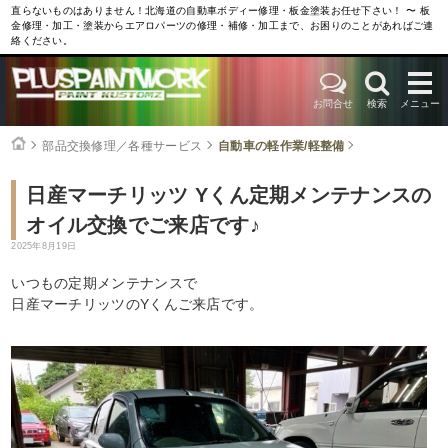
直らないものはありません！北海道の自動車ボディー修理・板金塗装お任せ下さい！ 〜 板
金修理・加工・塗装からエアロパーツの修理・補修・加工まで、お困りのことがあればご連
絡ください。
お問合せ
検索
メニュー
部品交換修理／各種サービス
自動車の軽作業/軽整備
日産マーチリッツ Yくん定期メンテナンスの
オイル交換でご来店です♪
2025年8月19日
いつもの定期メンテナンスで
日産マーチリッツのYくんご来店です。