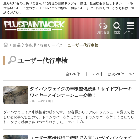
直らないものはありません！北海道の自動車ボディー修理・板金塗装お任せ下さい！ 〜 板
金修理・加工・塗装からエアロパーツの修理・補修・加工まで、お困りのことがあればご連
絡ください。
お問合せ
検索
メニュー
部品交換修理／各種サービス
ユーザー代行車検
ユーザー代行車検
全
126
件 【1 ～ 20】
次の20件
[
1/7
]
ダイハツウェイクの車検整備続き！サイドブレーキ
ワイヤーとインナーシュー交換！
2026年2月28日
ダイハツウェイク車検整備の続きです。 お客様からリアのドラムシューを変えて欲
しいとの事でしたので、ドラムカバーを外します。 ドラムカバーを外そうとしたら
引っかかる感触がありつつ外れました。 サイドブレ
ユーザー車検代行ご依頼で入庫したダイハツウェイ