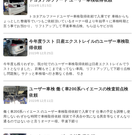
トヨタアルファード ユーザー車検取得依頼
2024年1月15日
トヨタアルファードユーザー車検取得依頼で入庫です 車検からち
ょっとした整備等でいつもご依頼頂いているオーナー様より年始早々に車検時期と
言う事でお預かり。 リフトアップして早速車検点検。ちらほらサビが出
今年度ラスト 日産エクストレイルのユーザー車検取
得依頼
2023年12月25日
今年度も残りわずか、我が社でのユーザー車検取得依頼は日産エクストレイルでラ
ストとなりました。 距離もそこまで走ってない車両。リフトアップして下廻り点検
し問題無し サクッと車検場へ行き難なく合格。 引き
ユーザー車検 働く車200系ハイエースの検査前点検
依頼
2023年12月11日
働く車200系ハイエース のユーザー車検取得依頼で入庫です 仕事の予定を調整し使
用しないわずかな時間で車検取得依頼 現状で不具合や気になる異音等なくすんなり
通るのではないかと言うオーナー様。早速下廻り