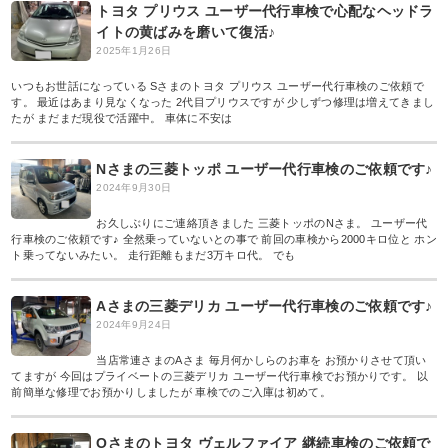
トヨタ プリウス ユーザー代行車検で心配なヘッドラ
イトの黄ばみを磨いて復活♪
2025年1月26日
いつもお世話になっている Sさまのトヨタ プリウス ユーザー代行車検のご依頼で
す。 最近はあまり見なくなった 2代目プリウスですが 少しずつ修理は増えてきまし
たが まだまだ現役で活躍中。 車体に不安は
Nさまの三菱トッポ ユーザー代行車検のご依頼です♪
2024年9月30日
お久しぶりにご連絡頂きました 三菱トッポのNさま。 ユーザー代
行車検のご依頼です♪ 全然乗っていないとの事で 前回の車検から2000キロ位と ホン
ト乗ってないみたい。 走行距離もまだ3万キロ代。 でも
Aさまの三菱デリカ ユーザー代行車検のご依頼です♪
2024年9月24日
当店常連さまのAさま 毎月何かしらのお車を お預かりさせて頂い
てますが 今回はプライベートの三菱デリカ ユーザー代行車検でお預かりです。 以
前簡単な修理でお預かりしましたが 車検でのご入庫は初めて。
Oさまのトヨタ ヴェルファイア 継続車検のご依頼で