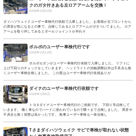
クのガタ付きある左ロアアームを交換！
2026年2月24日
ダイハツウェイクユーザー車検代行依頼で入庫しました。 お客様が左フロントから
の異音が気になるとの事で、点検してみるとロアアームがガタついてました。 ロア
アームを取り外してみるとボールジョイントが外れそ
ボルボのユーザー車検代行です
2026年2月14日
ボルボセダンがユーザー車検代行依頼で入庫しました。 リフトに
上げ下回りのチェックをしていきます。 ヘッドライトの光軸調整以外は不具合も無
くユーザー車検合格しました。 この度はユーザー車検代行依頼ありが
ダイナのユーザー車検代行依頼です
2026年2月6日
トヨタダイナユーザー車検代行のご依頼です。 下回り等点検して
いきます。 働く車なのでハードに使われているので隅々まで点検しました。 異音や
不具合も無く状態は良かったです。 無事ユーザー車検も一発合格し
Tさまダイハツウェイク サビで車検が取れない状態