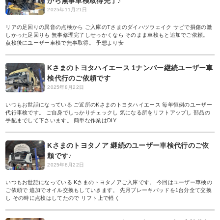
から無事車検取得完了♪
2025年11月21日
リアの足回りの異音の点検から ご入庫のTさまのダイハツウェイク サビで損傷の激
しかった足回りも 無事修理完了しせっかくなら そのまま車検もと追加でご依頼。
点検後にユーザー車検で無事取得。 予想より安
Kさまのトヨタハイエース 1ナンバー継続ユーザー車
検代行のご依頼です
2025年8月22日
いつもお世話になっている ご近所のKさまのトヨタハイエース 毎年恒例のユーザー
代行車検です。 ご自身でしっかりチェックし 気になる所をリフトアップし 部品の
手配までして下さいます。 簡単な作業はDIY
Kさまのトヨタノア 継続のユーザー車検代行のご依
頼です♪
2025年8月22日
いつもお世話になっている Kさまのトヨタノアご入庫です。 今回はユーザー車検の
ご依頼で 追加でオイル交換もしていきます。 先月ブレーキパッドを1台分全て交換
し その時に点検はしてたので リフト上で軽く