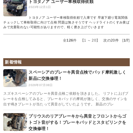
トヨタノア ユーザー車検取得依頼
2023年12月1日
トヨタノア ユーザー車検取得依頼で入庫です 早速下廻り電装関係
チェックして車検取得に向けて点検 問題は無さそうです ヘッドライトのくすみ黄ば
みで光量取れない可能性がありますので、軽く磨き上げていきます
全
126
件 【1 ～ 20】
次の20件
[
1/7
]
新着情報
スペーシアのブレーキ異音点検でパッド摩耗激しく
新品に交換修理！
2026年07月08日
スズキスペーシアのブレーキ異音点検ご依頼を頂きました。 リフトに上げブ
レーキを点検してみると、ブレーキパッドの摩耗が激しく、交換のサインを
出す鳴きプレートが当たって異音がしていたようです。 新品のブレ
プリウスのリアブレーキから異音とフロントからゴ
トゴト音がする！ブレーキパッドとスタビリンクを
交換修理！