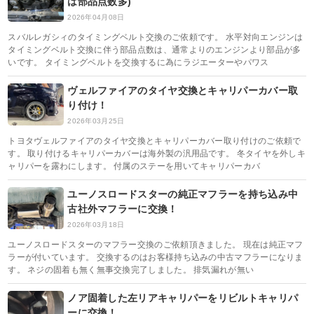
は部品点数多)
2026年04月08日
スバルレガシィのタイミングベルト交換のご依頼です。 水平対向エンジンは
タイミングベルト交換に伴う部品点数は、通常よりのエンジンより部品が多
いです。 タイミングベルトを交換するに為にラジエーターやパワス
ヴェルファイアのタイヤ交換とキャリパーカバー取
り付け！
2026年03月25日
トヨタヴェルファイアのタイヤ交換とキャリパーカバー取り付けのご依頼で
す。 取り付けるキャリパーカバーは海外製の汎用品です。 冬タイヤを外しキ
ャリパーを露わにします。 付属のステーを用いてキャリパーカバ
ユーノスロードスターの純正マフラーを持ち込み中
古社外マフラーに交換！
2026年03月18日
ユーノスロードスターのマフラー交換のご依頼頂きました。 現在は純正マフ
ラーが付いています。 交換するのはお客様持ち込みの中古マフラーになりま
す。 ネジの固着も無く無事交換完了しました。 排気漏れが無い
ノア固着した左リアキャリパーをリビルトキャリパ
ーに交換！