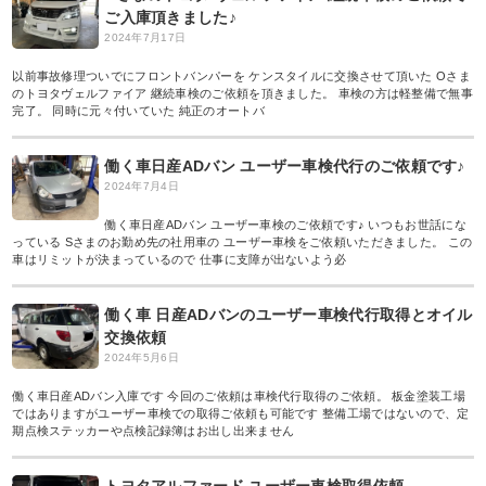
ご入庫頂きました♪
2024年7月17日
以前事故修理ついでにフロントバンパーを ケンスタイルに交換させて頂いた Oさま
のトヨタヴェルファイア 継続車検のご依頼を頂きました。 車検の方は軽整備で無事
完了。 同時に元々付いていた 純正のオートバ
働く車日産ADバン ユーザー車検代行のご依頼です♪
2024年7月4日
働く車日産ADバン ユーザー車検のご依頼です♪ いつもお世話にな
っている Sさまのお勤め先の社用車の ユーザー車検をご依頼いただきました。 この
車はリミットが決まっているので 仕事に支障が出ないよう必
働く車 日産ADバンのユーザー車検代行取得とオイル
交換依頼
2024年5月6日
働く車日産ADバン入庫です 今回のご依頼は車検代行取得のご依頼。 板金塗装工場
ではありますがユーザー車検での取得ご依頼も可能です 整備工場ではないので、定
期点検ステッカーや点検記録簿はお出し出来ません