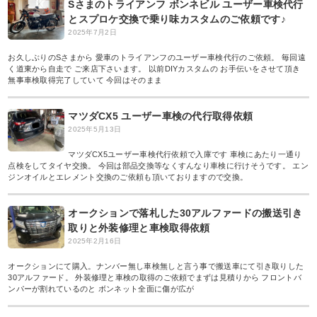
Sさまのトライアンフ ボンネビル ユーザー車検代行
とスプロケ交換で乗り味カスタムのご依頼です♪
2025年7月2日
お久しぶりのSさまから 愛車のトライアンフのユーザー車検代行のご依頼。 毎回遠
く道東から自走で ご来店下さいます。 以前DIYカスタムの お手伝いをさせて頂き
無事車検取得完了していて 今回はそのまま
マツダCX5 ユーザー車検の代行取得依頼
2025年5月13日
マツダCX5ユーザー車検代行依頼で入庫です 車検にあたり一通り
点検をしてタイヤ交換。 今回は部品交換等なくすんなり車検に行けそうです。 エン
ジンオイルとエレメント交換のご依頼も頂いておりますので交換。
オークションで落札した30アルファードの搬送引き
取りと外装修理と車検取得依頼
2025年2月16日
オークションにて購入。ナンバー無し車検無しと言う事で搬送車にて引き取りした
30アルファード。 外装修理と車検の取得のご依頼でまずは見積りから フロントバ
ンパーが割れているのと ボンネット全面に傷が広が