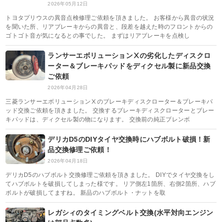
2026年05月12日
トヨタプリウスの異音点検修理ご依頼を頂きました。 お客様から異音の状況
を聞いた所、リアブレーキからの異音と、段差を越えた時のフロントからの
ゴトゴト音が気になるとの事でした。 まずはリアブレーキを点検し
ランサーエボリューションⅩの劣化したディスクロ
ーター＆ブレーキパッドをディクセル製に新品交換
ご依頼
2026年04月28日
三菱ランサーエボリューションⅩのブレーキディスクローター＆ブレーキパ
ッド交換ご依頼を頂きました。 交換するブレーキディスクローターとブレー
キパッドは、ディクセル製の物になります。 交換前の純正ブレンボ
デリカD5のDIYタイヤ交換時にハブボルト破損！新
品交換修理ご依頼！
2026年04月18日
デリカD5のハブボルト交換修理ご依頼を頂きました。 DIYでタイヤ交換をし
てハブボルトを破損してしまった様です。 リア側左1箇所、右側2箇所、ハブ
ボルトが破損してますね。 新品のハブボルト・ナットを取
レガシィのタイミングベルト交換(水平対向エンジン