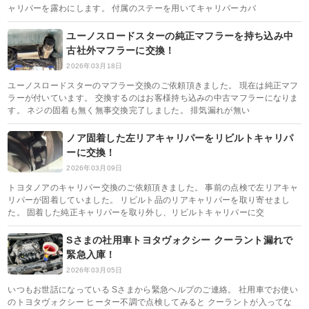
ャリパーを露わにします。 付属のステーを用いてキャリパーカバ
ユーノスロードスターの純正マフラーを持ち込み中
古社外マフラーに交換！
2026年03月18日
ユーノスロードスターのマフラー交換のご依頼頂きました。 現在は純正マフ
ラーが付いています。 交換するのはお客様持ち込みの中古マフラーになりま
す。 ネジの固着も無く無事交換完了しました。 排気漏れが無い
ノア固着した左リアキャリパーをリビルトキャリパ
ーに交換！
2026年03月09日
トヨタノアのキャリパー交換のご依頼頂きました。 事前の点検で左リアキャ
リパーが固着していました。 リビルト品のリアキャリパーを取り寄せまし
た。 固着した純正キャリパーを取り外し、リビルトキャリパーに交
Sさまの社用車トヨタヴォクシー クーラント漏れで
緊急入庫！
2026年03月05日
いつもお世話になっている Sさまから緊急ヘルプのご連絡。 社用車でお使い
のトヨタヴォクシー ヒーター不調で点検してみると クーラントが入ってな