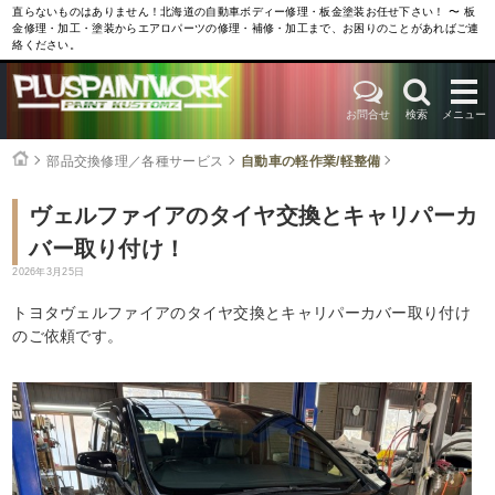
直らないものはありません！北海道の自動車ボディー修理・板金塗装お任せ下さい！ 〜 板
金修理・加工・塗装からエアロパーツの修理・補修・加工まで、お困りのことがあればご連
絡ください。
お問合せ
検索
メニュー
部品交換修理／各種サービス
自動車の軽作業/軽整備
ヴェルファイアのタイヤ交換とキャリパーカ
バー取り付け！
2026年3月25日
トヨタヴェルファイアのタイヤ交換とキャリパーカバー取り付け
のご依頼です。