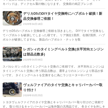
キパッドは、ディクセル製の物になります。 交換前の純正ブレンボ
デリカD5のDIYタイヤ交換時にハブボルト破損！新
品交換修理ご依頼！
2026年04月18日
デリカD5のハブボルト交換修理ご依頼を頂きました。 DIYでタイヤ交換をし
てハブボルトを破損してしまった様です。 リア側左1箇所、右側2箇所、ハブ
ボルトが破損してますね。 新品のハブボルト・ナットを取
レガシィのタイミングベルト交換(水平対向エンジン
は部品点数多)
2026年04月08日
スバルレガシィのタイミングベルト交換のご依頼です。 水平対向エンジンは
タイミングベルト交換に伴う部品点数は、通常よりのエンジンより部品が多
いです。 タイミングベルトを交換するに為にラジエーターやパワス
ヴェルファイアのタイヤ交換とキャリパーカバー取
り付け！
2026年03月25日
トヨタヴェルファイアのタイヤ交換とキャリパーカバー取り付けのご依頼で
す。 取り付けるキャリパーカバーは海外製の汎用品です。 冬タイヤを外しキ