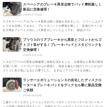
スペーシアのブレーキ異音点検でパッド摩耗激しく
新品に交換修理！
2026年07月08日
スズキスペーシアのブレーキ異音点検ご依頼を頂きました。 リフトに上げブ
レーキを点検してみると、ブレーキパッドの摩耗が激しく、交換のサインを
出す鳴きプレートが当たって異音がしていたようです。 新品のブレ
プリウスのリアブレーキから異音とフロントからゴ
トゴト音がする！ブレーキパッドとスタビリンクを
交換修理！
2026年05月12日
トヨタプリウスの異音点検修理ご依頼を頂きました。 お客様から異音の状況
を聞いた所、リアブレーキからの異音と、段差を越えた時のフロントからの
ゴトゴト音が気になるとの事でした。 まずはリアブレーキを点検し
ランサーエボリューションⅩの劣化したディスクロ
ーター＆ブレーキパッドをディクセル製に新品交換
ご依頼
2026年04月28日
三菱ランサーエボリューションⅩのブレーキディスクローター＆ブレーキパ
ッド交換ご依頼を頂きました。 交換するブレーキディスクローターとブレー